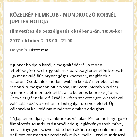
KÖZELKÉP FILMKLUB - MUNDRUCZÓ KORNÉL:
JUPITER HOLDJA
Filmvetítés és beszélgetés október 2-án, 18:00-kor
2017. október 2. 18:00 - 21:00
Helyszín:
Díszterem
A Jupiter holdja a hitről, a megváltódásról, a csoda
lehetőségéről szól, egy különös barátság történetén keresztül.
Egy menekülő fiút, Aryant (Jéger Zsombor), meglőnek a
határon. Csodálatos módon levitálni kezd. A menekülttábor
racionális, meghasonlott orvosa, Dr. Stern (Merab Ninidze)
kimenekíti őt, mert üzletet lát a fiú különös képességében.
Útlevelet ígér neki. A fiú rááll a kétes szövetségre. A csodával
való találkozás azonban felbolygatja az orvos életét. Új
válaszokat kell találnia mindenre amiben eddig hitt.
"
A Jupiter holdja igen ambiciózus vállalás. Pro primo lenyűgöző
filmalkotás. Mundruczó Kornél eddigi leglátványosabb műve,
mely (..) nyugodt szívvel odatehető akár a tengerentúlon már
befutott karizmatikus rendezők művei mellé. Ezzel Mundruczó