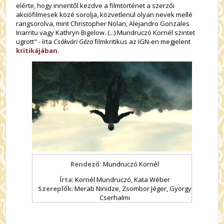
elérte, hogy innentől kezdve a filmtörténet a szerzői
akciófilmesek közé sorolja, közvetlenül olyan nevek mellé
rangsorolva, mint Christopher Nolan, Alejandro Gonzales
Inarritu vagy Kathryn Bigelow. (...)
Mundruczó Kornél szintet
ugrott" - írta
Csákvári Géza
filmkritikus az IGN-en megjelent
kritikájában
.
Rendező:
Mundruczó Kornél
Írta
: Kornél Mundruczó, Kata Wéber
Szereplők
: Merab Ninidze, Zsombor Jéger, György
Cserhalmi