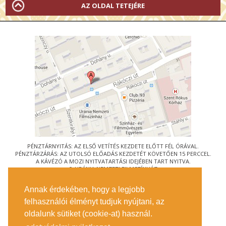
AZ OLDAL TETEJÉRE
PÉNZTÁRNYITÁS: AZ ELSŐ VETÍTÉS KEZDETE ELŐTT FÉL ÓRÁVAL.
PÉNZTÁRZÁRÁS: AZ UTOLSÓ ELŐADÁS KEZDETÉT KÖVETŐEN 15 PERCCEL.
A KÁVÉZÓ A MOZI NYITVATARTÁSI IDEJÉBEN TART NYITVA.
© URÁNIA NEMZETI FILMSZÍNHÁZ
AZ
ART-MOZI EGYESÜLET
TAGMOZIJA
Annak érdekében, hogy a legjobb
1088 BUDAPEST, RÁKÓCZI ÚT 21.
felhasználói élményt tudjuk nyújtani, az
MEGKÖZELÍTÉS
oldalunk sütiket (cookie-at) használ.
JEGYINFORMÁCIÓ
ÍRJON NEKÜNK!