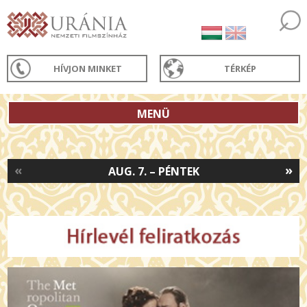
HÍVJON MINKET
TÉRKÉP
MENÜ
«
»
AUG. 7. – PÉNTEK