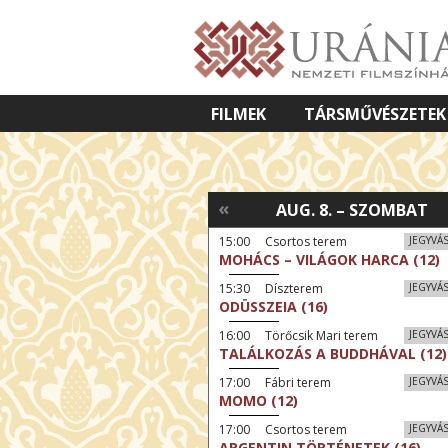
FILMEK
TÁRSMŰVÉSZETEK
VETÍTETT KÉPES ELŐADÁSOK
«
AUG. 8. – SZOMBAT
15:00 Csortos terem
JEGYVÁ
MOHÁCS – VILÁGOK HARCA (12)
15:30 Díszterem
JEGYVÁ
ODÜSSZEIA (16)
16:00 Törőcsik Mari terem
JEGYVÁ
TALÁLKOZÁS A BUDDHÁVAL (12)
17:00 Fábri terem
JEGYVÁ
MOMO (12)
17:00 Csortos terem
JEGYVÁ
ARGENTIN TÖRTÉNETEK (16)