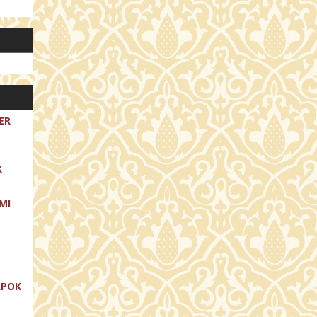
ER
K
MI
APOK