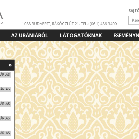
SAJT
1088 BUDAPEST, RÁKÓCZI ÚT 21.
TEL.: (06 1) 486-3400
AZ URÁNIÁRÓL
LÁTOGATÓKNAK
ESEMÉNY
»
SÁRLÁS
SÁRLÁS
SÁRLÁS
SÁRLÁS
SÁRLÁS