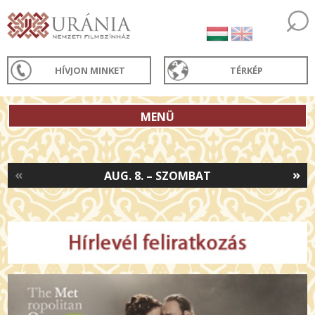
HÍVJON MINKET
TÉRKÉP
MENÜ
«
»
AUG. 8. – SZOMBAT