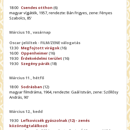
18:00
Csendes otthon
(6)
magyar vígjáték, 1957, rendezte: Bán Frigyes, zene: Fényes
Szabolcs, 85'
Március 10., vasárnap
Oscar-jelöltek - FILM/ZENE válogatás
13:30
Megfojtott virágok
(16)
16:00
Oppenheimer
(16)
19:30
Érdekvédelmi terület
(16)
19:30
Szegény párák
(18)
Március 11., hétfő
18:00
Sodrásban
(12)
magyar filmdráma, 1964, rendezte: Gaál István, zene: Szőllősy
András, 90'
Március 12., kedd
19:30
Lefkovicsék gyászolnak (12) - zenés
közönségtalálkozó