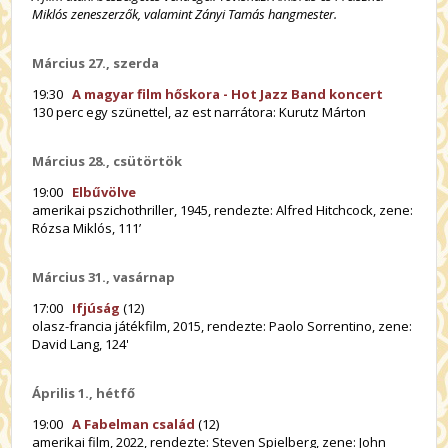
Miklós zeneszerzők, valamint Zányi Tamás hangmester.
Március 27., szerda
19:30
A magyar film hőskora - Hot Jazz Band koncert
130 perc egy szünettel, az est narrátora: Kurutz Márton
Március 28., csütörtök
19:00
Elbűvölve
amerikai pszichothriller, 1945, rendezte: Alfred Hitchcock, zene:
Rózsa Miklós, 111’
Március 31., vasárnap
17:00
Ifjúság
(12)
olasz-francia játékfilm, 2015, rendezte: Paolo Sorrentino, zene:
David Lang, 124'
Április 1., hétfő
19:00
A Fabelman család
(12)
amerikai film, 2022, rendezte: Steven Spielberg, zene: John