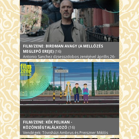
FILM/ZENE: BIRDMAN AVAGY (A MELLŐZÉS
MEGLEPŐ EREJE)
(16)
Antonio Sanchez dzsesszdobos zenéjével áprillis 26-
án
FILM/ZENE: KÉK PELIKAN -
KÖZÖNSÉGTALÁLKOZÓ
(16)
Vendégek: Tövisházi Ambrus és Preiszner Miklós
zeneszerzők, valamint Zányi Tamás hangmester.