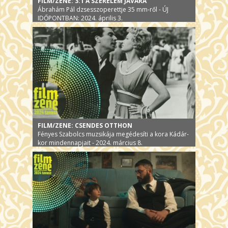
FILM/ZENE: 3:1 A SZERELEM JAVÁRA
Ábrahám Pál dzsesszoperettje 35 mm-ről - ÚJ
IDŐPONTBAN: 2024. április 3.
FILM/ZENE: CSENDES OTTHON
Fényes Szabolcs muzsikája megédesíti a kora Kádár-
kor mindennapjait - 2024. március 8.