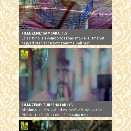
FILM/ZENE: SAMSARA
(12)
Lois Patiño lélekvándorlós road movie-ja, amelyet
negyed órán át csukott szemmel kell nézni
FILM/ZENE: TŰRÉSHATÁR
(18)
Ali Ahmadzadeh szabad és merész filmje az iráni
főváros ritkán látott oldalát mutatja meg