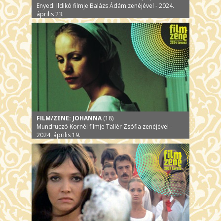
Enyedi Ildikó filmje Balázs Ádám zenéjével - 2024.
április 23.
FILM/ZENE: JOHANNA
(18)
Mundruczó Kornél filmje Tallér Zsófia zenéjével -
2024. április 19.