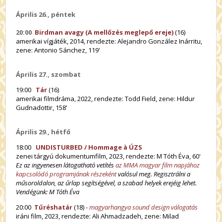
Április 26., péntek
20:00
Birdman avagy (A mellőzés meglepő ereje)
(16)
amerikai vígjáték, 2014, rendezte: Alejandro González Inárritu,
zene: Antonio Sánchez, 119'
Április 27., szombat
19:00
Tár
(16)
amerikai filmdráma, 2022, rendezte: Todd Field, zene: Hildur
Gudnadottir, 158'
Április 29., hétfő
18:00
UNDISTURBED / Hommage à ÚZS
zenei tárgyú dokumentumfilm, 2023, rendezte: M Tóth Éva, 60'
Ez az ingyenesen látogatható vetítés
az MMA magyar film napjához
kapcsolódó programjának részeként
valósul meg.
Regisztrálni a
műsoroldalon, az űrlap segítségével, a szabad helyek erejéig lehet.
Vendégünk: M Tóth Éva
20:00
Tűréshatár
(18) -
magyarhangya sound design válogatás
iráni film, 2023, rendezte: Ali Ahmadzadeh, zene: Milad