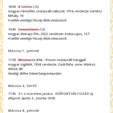
18:00
A tolonc
(12)
magyar némafilm, restaurált változat, 1914, rendezte: Kertész
Mihály, 74'
A vetítés vendége Pacsay Attila zeneszerző.
19:45
Semmelweis
(12)
magyar életrajzi film, 2023, rendezte: Koltai Lajos, 127'
A vetítés vendége Pacsay Attila zeneszerző.
Március 1., péntek
17:00
Meseautó
(KN) – frissen restaurált hanggal!
magyar vígjáték, 1934, rendezte: Gaál Béla, zene: Márkus
Alfréd, 89'
Vendég: Bőhm Dániel hangrestaurátor
Március 4., hétfő
17:45
3:1 a szerelem javára
-
IDŐPONTVÁLTOZÁS!
új
időpont: április 3., szerda 19:00
Március 8., péntek