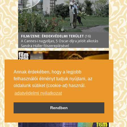
FILM/ZENE: ÉRDEKVÉDELMI TERÜLET
(16)
A Cannes-i nagydíjas, 5 Oscar-díjra jelölt alkotás
Sandra Hüller főszereplésével
Annak érdekében, hogy a legjobb
felhasználói élményt tudjuk nyújtani, az
oldalunk sütiket (cookie-at) használ.
adatvédelmi nyilatkozat
FILM/ZENE: SZEGÉNY PÁRÁK
(18)
Rendben
Yorgos Lanthimos új filmje elképesztő történet Bella
Baxter fantasztikus fejlődéséről.