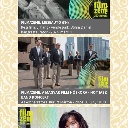
FILM/ZENE: MESEAUTÓ
(KN)
Régi film, új hang - vendégünk: Bőhm Dániel
hangrestaurátor - 2024. márc. 1.
FILM/ZENE: A MAGYAR FILM HŐSKORA - HOT JAZZ
BAND KONCERT
Az est narrátora: Kurutz Márton - 2024. 03. 27., 19:30