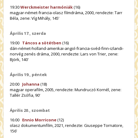
19:30
Werckmeister harmóniák
(16)
magyar-német-francia-olasz filmdráma, 2000, rendezte: Tarr
Béla, zene: Víg Mihály, 145’
Április 17., szerda
19:00
Táncos a sötétben
(16)
dán-német-holland-amerikai-angol-francia-svéd-finn-izlandi-
norvég zenés dráma, 2000, rendezte: Lars von Trier, zene:
Björk, 140'
Április 19., péntek
20:00
Johanna
(18)
magyar operafilm, 2005, rendezte: Mundruczó Kornél, zene:
Tallér Zsófia, 90'
Á
prilis 20., szombat
16:00
Ennio Morricone
(12)
olasz dokumentumfilm, 2021, rendezte: Giuseppe Tornatore,
156’