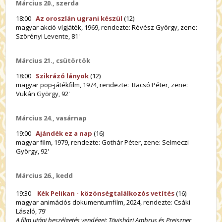
Március
20., szerda
18:00
Az oroszlán ugrani készül
(12)
magyar akció-vígjáték, 1969, rendezte: Révész György, zene:
Szörényi Levente, 81'
Március
21., csütörtök
18:00
Szikrázó lányok
(12)
magyar pop-játékfilm, 1974, rendezte: Bacsó Péter, zene:
Vukán György, 92'
Március
24., vasárnap
19:00
Ajándék ez a nap
(16)
magyar film, 1979, rendezte: Gothár Péter, zene: Selmeczi
György, 92'
Március 26., kedd
19:30
Kék Pelikan
- közönségtalálkozós vetítés
(16)
magyar animációs dokumentumfilm, 2024, rendezte: Csáki
László, 79'
A film utáni beszélgetés vendégei: Tövisházi Ambrus és Preiszner