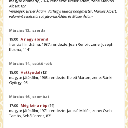
magyar dramedy, 2024, rendezte: Breier Ádám, zene Márkos
Albert, 85'
Vendégek: Breier Ádám, Várhegyi Rudolf hangmester, Márkos Albert,
valamint zenésztársai, Jávorka Ádám és Móser Ádám
Március
13., szerda
19:00
A nagy ábránd
francia filmdráma, 1937, rendezte: Jean Renoir, zene: Joseph
Kosma, 114’
Március
14., csütörtök
18:00
Hattyúdal
(12)
magyar játékfilm, 1963, rendezte: Keleti Márton, zene: Ránki
György, 96
'
Március
16., szombat
17:00
Még kér a nép
(16)
magyar játékfilm, 1971, rendezte: Jancsó Miklós, zene: Cseh
Tamás, Sebő Ferenc, 87'