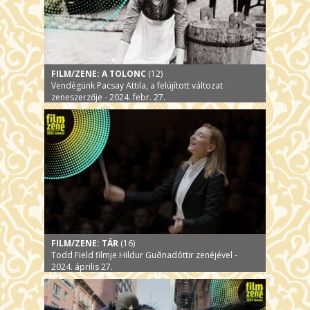
FILM/ZENE: A TOLONC
(12)
Vendégünk Pacsay Attila, a felújított változat
zeneszerzője - 2024. febr. 27.
FILM/ZENE: TÁR
(16)
Todd Field filmje Hildur Guðnadóttir zenéjével -
2024. április 27.