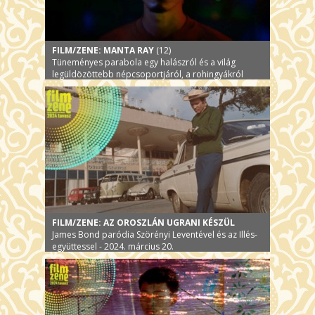
FILM/ZENE: MANTA RAY
(12)
Tüneményes parabola egy halászról és a világ
legüldözöttebb népcsoportjáról, a rohingyákról
FILM/ZENE: AZ OROSZLÁN UGRANI KÉSZÜL
James Bond paródia Szörényi Leventével és az Illés-
együttessel - 2024. március 20.