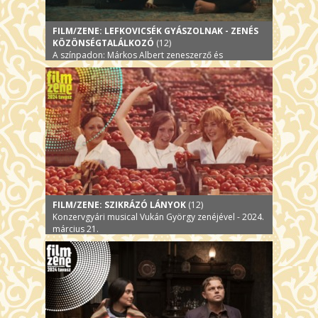
FILM/ZENE: LEFKOVICSÉK GYÁSZOLNAK - ZENÉS
KÖZÖNSÉGTALÁLKOZÓ
(12)
A színpadon: Márkos Albert zeneszerző és
zenésztársai - 2024. 03. 12.
FILM/ZENE: SZIKRÁZÓ LÁNYOK
(12)
Konzervgyári musical Vukán György zenéjével - 2024.
március 21.