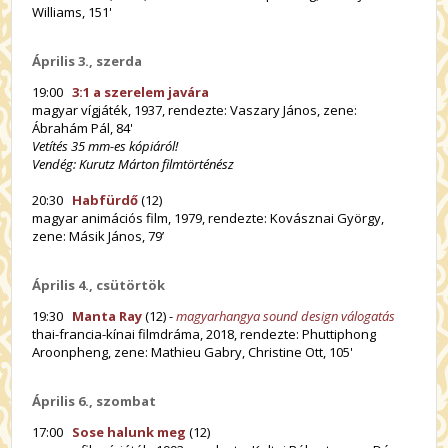
Williams, 151'
Április 3., szerda
19:00
3:1 a szerelem javára
magyar vígjáték, 1937, rendezte: Vaszary János, zene:
Ábrahám Pál, 84'
Vetítés 35 mm-es kópiáról!
Vendég: Kurutz Márton filmtörténész
20:30
Habfürdő
(12)
magyar animációs film, 1979, rendezte: Kovásznai György,
zene: Másik János, 79’
Április 4., csütörtök
19:30
Manta Ray
(12) -
magyarhangya sound design válogatás
thai-francia-kínai filmdráma, 2018, rendezte:
Phuttiphong
Aroonpheng
, zene: Mathieu Gabry, Christine Ott,
105'
Április 6., szombat
17:00
Sose halunk meg
(12)