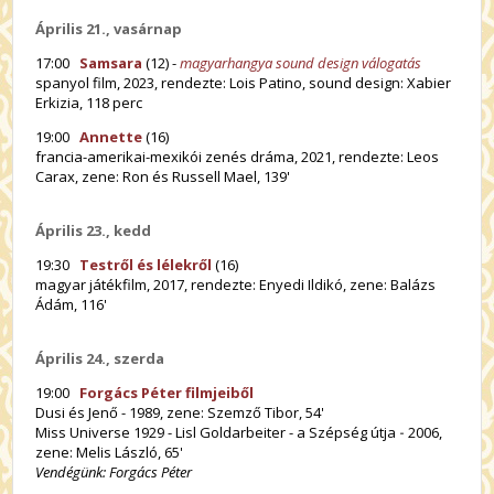
Április 21., vasárnap
17:00
Samsara
(12) -
magyarhangya sound design válogatás
spanyol film, 2023, rendezte: Lois Patino, sound design: Xabier
Erkizia, 118 perc
19:00
Annette
(16)
francia-amerikai-mexikói zenés dráma, 2021, rendezte: Leos
Carax, zene: Ron és Russell Mael, 139'
Április 23., kedd
19:30
Testről és lélekről
(16)
magyar játékfilm, 2017, rendezte: Enyedi Ildikó, zene: Balázs
Ádám, 116'
Április 24., szerda
19:00
Forgács Péter filmjeiből
Dusi és Jenő - 1989, zene: Szemző Tibor, 54'
Miss Universe 1929 - Lisl Goldarbeiter - a Szépség útja
-
2006,
zene: Melis László, 65'
Vendégünk: Forgács Péter