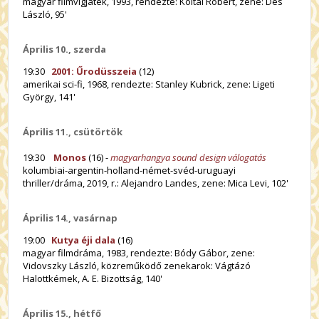
magyar filmvígjáték, 1993, rendezte: Koltai Róbert, zene: Dés
László, 95'
Április 10., szerda
19:30
2001: Űrodüsszeia
(12)
amerikai sci-fi, 1968, rendezte: Stanley Kubrick, zene: Ligeti
György, 141'
Április 11., csütörtök
19:30
Monos
(16) -
magyarhangya sound design válogatás
kolumbiai-argentin-holland-német-svéd-uruguayi
thriller/dráma, 2019, r.: Alejandro Landes, zene: Mica Levi, 102'
Április 14., vasárnap
19:00
Kutya éji dala
(16)
magyar filmdráma, 1983, rendezte: Bódy Gábor, zene:
Vidovszky László, közreműködő zenekarok: Vágtázó
Halottkémek, A. E. Bizottság, 140'
Április 15., hétfő