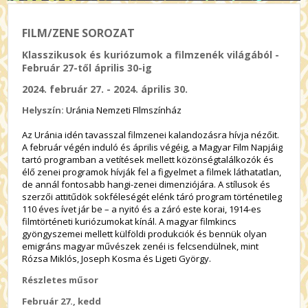
FILM/ZENE SOROZAT
Klasszikusok és kuriózumok a filmzenék világából -
Február 27-től április 30-ig
2024. február 27. - 2024. április 30.
Helyszín:
Uránia Nemzeti FIlmszínház
Az Uránia idén tavasszal filmzenei kalandozásra hívja nézőit.
A február végén induló és április végéig, a Magyar Film Napjáig
tartó programban a vetítések mellett közönségtalálkozók és
élő zenei programok hívják fel a figyelmet a filmek láthatatlan,
de annál fontosabb hangi-zenei dimenziójára. A stílusok és
szerzői attitűdök sokféleségét elénk táró program történetileg
110 éves ívet jár be – a nyitó és a záró este korai, 1914-es
filmtörténeti kuriózumokat kínál. A magyar filmkincs
gyöngyszemei mellett külföldi produkciók és bennük olyan
emigráns magyar művészek zenéi is felcsendülnek, mint
Rózsa Miklós, Joseph Kosma és Ligeti György.
Részletes műsor
Február 27., kedd