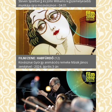
Steven Spielberg és John Williams legszemélyesebb
munkája újra mozivásznon - 04.01.
FILM/ZENE: HABFÜRDŐ
(12)
Kovásznai György animációs remeke Másik János
zenéjével - 2024. április 3-án