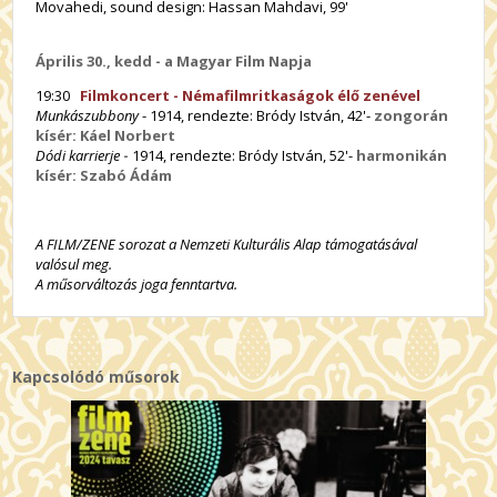
Movahedi, sound design: Hassan Mahdavi, 99'
Április 30., kedd - a Magyar Film Napja
19:30
Filmkoncert - Némafilmritkaságok élő zenével
Munkászubbony
- 1914, rendezte: Bródy István, 42'-
zongorán
kísér:
Káel Norbert
Dódi karrierje
-
1914, rendezte: Bródy István, 52'-
harmonikán
kísér: Szabó Ádám
A FILM/ZENE sorozat a Nemzeti Kulturális Alap támogatásával
valósul meg.
A műsorváltozás joga fenntartva.
Kapcsolódó műsorok