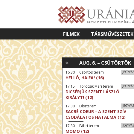
FILMEK
TÁRSMŰVÉSZETEK
VETÍTETT KÉPES ELŐADÁSOK
«
AUG. 6. – CSÜTÖRTÖK
16:30 Csortos terem
JEGYVÁ
HELLÓ, HAIFA! (16)
17:15 Törőcsik Mari terem
JEGYVÁ
DICSÉRJÜK SZENT LÁSZLÓ
KIRÁLYT! (12)
17:30 Díszterem
JEGYVÁ
SACRÉ COEUR - A SZENT SZÍV
CSODÁLATOS HATALMA (12)
17:30 Fábri terem
JEGYVÁ
MOMO (12)