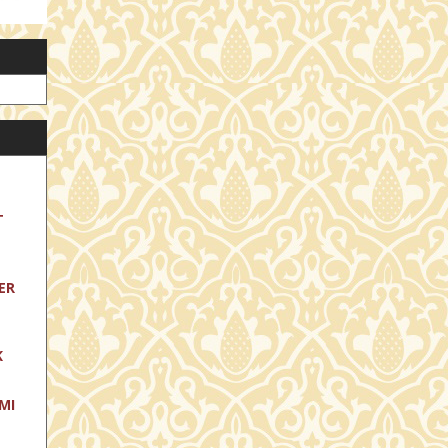
T
ER
K
MI