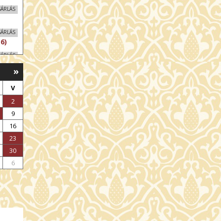
SÁRLÁS
SÁRLÁS
6)
SÁRLÁS
»
SÁRLÁS
V
2
9
16
23
30
6