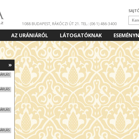
SAJT
1088 BUDAPEST, RÁKÓCZI ÚT 21.
TEL.: (06 1) 486-3400
AZ URÁNIÁRÓL
LÁTOGATÓKNAK
ESEMÉNY
»
SÁRLÁS
SÁRLÁS
SÁRLÁS
SÁRLÁS