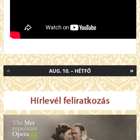
«
»
AUG. 10. – HÉTFŐ