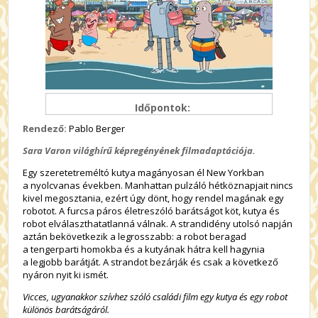
Időpontok:
Rendező:
Pablo Berger
Sara Varon világhírű képregényének filmadaptációja.
Egy szeretetreméltó kutya magányosan él New Yorkban
a nyolcvanas években. Manhattan pulzáló hétköznapjait nincs
kivel megosztania, ezért úgy dönt, hogy rendel magának egy
robotot. A furcsa páros életreszóló barátságot köt, kutya és
robot elválaszthatatlanná válnak. A strandidény utolsó napján
aztán bekövetkezik a legrosszabb: a robot beragad
a tengerparti homokba és a kutyának hátra kell hagynia
a legjobb barátját. A strandot bezárják és csak a következő
nyáron nyit ki ismét.
Vicces, ugyanakkor szívhez szóló családi film egy kutya és egy robot
különös barátságáról.