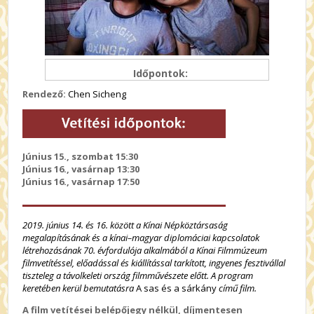
Időpontok:
Rendező:
Chen Sicheng
Június 15., szombat 15:30
Június 16., vasárnap 13:30
Június 16., vasárnap
17:50
2019. június 14. és 16. között a Kínai Népköztársaság
megalapításának és a kínai–magyar diplomáciai kapcsolatok
létrehozásának 70. évfordulója alkalmából a Kínai Filmmúzeum
filmvetítéssel, előadással és kiállítással tarkított, ingyenes fesztivállal
tiszteleg a távolkeleti ország filmművészete előtt. A program
keretében kerül bemutatásra
A sas és a sárkány
című film.
A film vetítései belépőjegy nélkül, díjmentesen