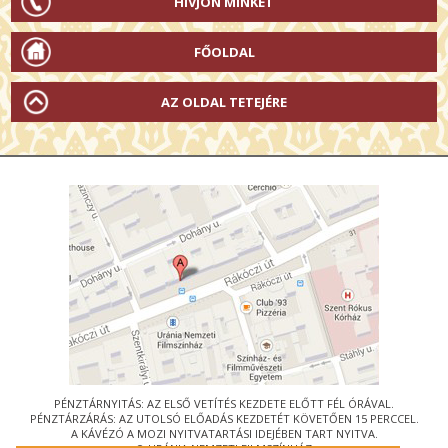
HÍVJON MINKET
FŐOLDAL
AZ OLDAL TETEJÉRE
PÉNZTÁRNYITÁS: AZ ELSŐ VETÍTÉS KEZDETE ELŐTT FÉL ÓRÁVAL.
PÉNZTÁRZÁRÁS: AZ UTOLSÓ ELŐADÁS KEZDETÉT KÖVETŐEN 15 PERCCEL.
A KÁVÉZÓ A MOZI NYITVATARTÁSI IDEJÉBEN TART NYITVA.