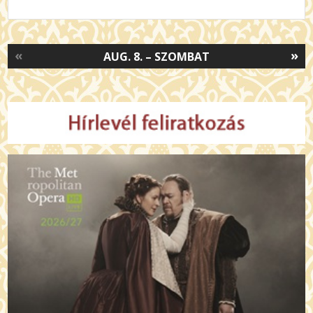
«
»
AUG. 8. – SZOMBAT