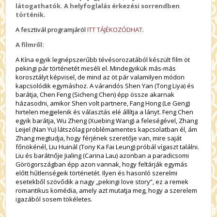
látogathatók. A helyfoglalás érkezési sorrendben
történik.
A fesztivál programjáról
ITT TÁJÉKOZÓDHAT
.
A filmről:
A Kína egyik legnépszerűbb tévésorozatából készült film öt
pekingi pár történetét meséli el. Mindegyikük más-más
korosztályt képvisel, de mind az öt pár valamilyen módon
kapcsolódik egymáshoz. A várandós Shen Yan (Tong Liya) és
barátja, Chen Feng (Sicheng Chen) épp össze akarnak
házasodni, amikor Shen volt partnere, Fang Hong (Le Geng)
hirtelen megjelenik és választás elé állítja a lányt. Feng Chen
egyik barátja, Wu Zheng (Xuebing Wang) a feleségével, Zhang
Leijel (Nan Yu) látszólag problémamentes kapcsolatban él, ám
Zhang megtudja, hogy férjének szeretője van, mire saját
főnökénél, Liu Huinál (Tony Ka Fai Leung) próbál vígaszt találni.
Liu és barátnője Jialing (Carina Lau) azonban a paradicsomi
Görögországban épp azon vannak, hogy feltárják egymás
előtt hűtlenségeik történetét. Ilyen és hasonló szerelmi
esetekből szövődik a nagy „pekingi love story”, ez a remek
romantikus komédia, amely azt mutatja meg, hogy a szerelem
igazából sosem tökéletes.