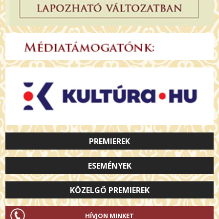
PREMIEREK
ESEMÉNYEK
KÖZELGŐ PREMIEREK
HÍVJON MINKET