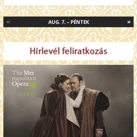
«
»
AUG. 7. – PÉNTEK