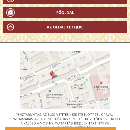
FŐOLDAL
AZ OLDAL TETEJÉRE
PÉNZTÁRNYITÁS: AZ ELSŐ VETÍTÉS KEZDETE ELŐTT FÉL ÓRÁVAL.
PÉNZTÁRZÁRÁS: AZ UTOLSÓ ELŐADÁS KEZDETÉT KÖVETŐEN 15 PERCCEL.
A KÁVÉZÓ A MOZI NYITVATARTÁSI IDEJÉBEN TART NYITVA.
© URÁNIA NEMZETI FILMSZÍNHÁZ