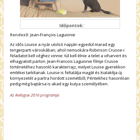
Időpontok:
Rendező:
Jean-François Laguionie
Az idős Louise a nyár utolsó napján egyedül marad egy
tengerparti városkában, ahol nemsokára Robinson Crusoe-i
feladatot kell véghez vinnie: túl kell élnie a telet a viharvert és
elhagyatott parton. Jean-Francois Laguionie filmje Crusoe
történetéhez hasonló karakterrajz, melyet Louise gyerekkori
emlékei tarkítanak. Louise is feltalálja magát és kialakítja új
környezetét a partra hordott szemétből, Péntekhez hasonlóan
pedig még bajtársa is akad egy kutya személyében.
Az Anilogue 2016 programja