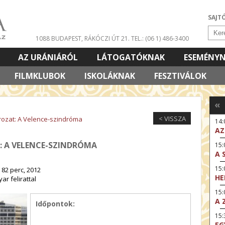
SAJT
1088 BUDAPEST, RÁKÓCZI ÚT 21.
TEL.: (06 1) 486-3400
AZ URÁNIÁRÓL
LÁTOGATÓKNAK
ESEMÉNY
FILMKLUBOK
ISKOLÁKNAK
FESZTIVÁLOK
«
< VISSZA
orozat: A Velence-szindróma
14
AZ
T: A VELENCE-SZINDRÓMA
15:
A 
15
82 perc, 2012
HE
ar felirattal
15:
A 
Időpontok:
15
EG