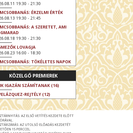
6.08.11 19:30 - 21:30
LMCSOBBANÁS: ÉRZELMI ÉRTÉK
6.08.13 19:30 - 21:45
LMCSOBBANÁS: A SZERETET, AMI
EGMARAD
6.08.18 19:30 - 21:30
GMEZŐK LOVAGJA
6.08.23 16:00 - 18:30
LMCSOBBANÁS: TÖKÉLETES NAPOK
6.08.25 19:30 - 21:45
KÖZELGŐ PREMIEREK
LMCSOBBANÁS: IFJÚSÁG
6.08.27 19:30 - 21:30
IK IGAZÁN SZÁMÍTANAK (16)
HIBITION ON SCREEN: VINCENT
VELÁZQUEZ-REJTÉLY (12)
N GOGH - ÚJ LÁTÁSMÓD
6.08.30 11:00 - 12:30
 LIVE / DAVID IRELAND: THE FIFTH
ZTÁRNYITÁS: AZ ELSŐ VETÍTÉS KEZDETE ELŐTT
EP
 ÓRÁVAL.
6.09.01 19:00 - 21:00
ZTÁRZÁRÁS: AZ UTOLSÓ ELŐADÁS KEZDETÉT
ETŐEN 15 PERCCEL.
RLIN ELESTE