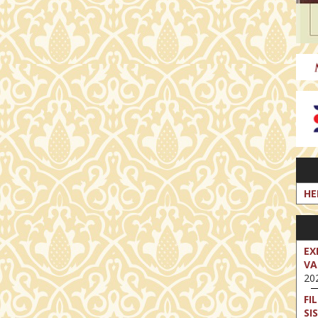
HE
EX
VA
202
FI
SI