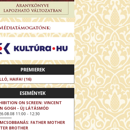
PREMIEREK
LLÓ, HAIFA! (16)
ESEMÉNYEK
HIBITION ON SCREEN: VINCENT
N GOGH - ÚJ LÁTÁSMÓD
6.08.08 11:00 - 12:30
LMCSOBBANÁS: FATHER MOTHER
STER BROTHER