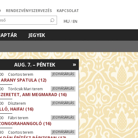
Ó
RENDEZVÉNYSZERVEZÉS
KAPCSOLAT
HU
/
EN
NAPTÁR
JEGYEK
»
AUG. 7. – PÉNTEK
:00 Csortos terem
JEGYVÁSÁRLÁS
 ARANY SPATULA (12)
00 Törőcsik Mari terem
JEGYVÁSÁRLÁS
SZERETET, AMI MEGMARAD (16)
:00 Díszterem
JEGYVÁSÁRLÁS
LLÓ, HAIFA! (16)
00 Fábri terem
JEGYVÁSÁRLÁS
ZONGORAHANGOLÓ (16)
:30 Csortos terem
JEGYVÁSÁRLÁS
Y DÁN ÉPÍTÉSZ PÁRIZSBAN (12)