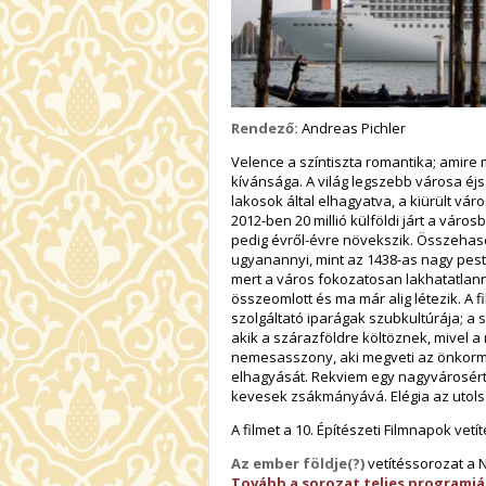
Rendező:
Andreas Pichler
Velence a színtiszta romantika; amire
kívánsága. A világ legszebb városa éj
lakosok által elhagyatva, a kiürült vár
2012-ben 20 millió külföldi járt a váro
pedig évről-évre növekszik. Összehas
ugyanannyi, mint az 1438-as nagy pes
mert a város fokozatosan lakhatatlanná
összeomlott és ma már alig létezik. A f
szolgáltató iparágak szubkultúrája; a s
akik a szárazföldre költöznek, mivel 
nemesasszony, aki megveti az önkormán
elhagyását. Rekviem egy nagyvárosért. 
kevesek zsákmányává. Elégia az utol
A filmet a 10. Építészeti Filmnapok ve
Az ember földje(?)
vetítéssorozat a 
Tovább a sorozat teljes programj