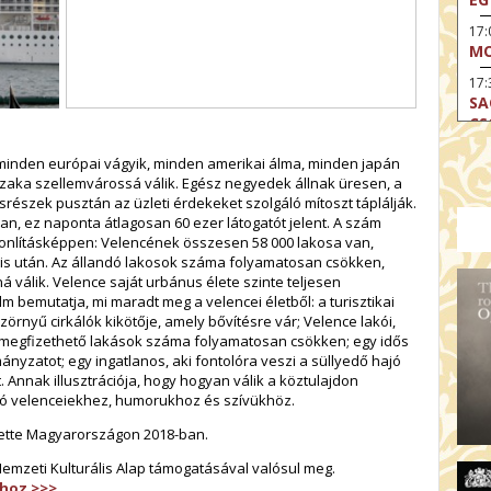
17
MO
17:
SA
CS
17:
 minden európai vágyik, minden amerikai álma, minden japán
SZ
szaka szellemvárossá válik. Egész negyedek állnak üresen, a
osrészek pusztán az üzleti érdekeket szolgáló mítoszt táplálják.
17
sban, ez naponta átlagosan 60 ezer látogatót jelent. A szám
MO
onlításképpen: Velencének összesen 58 000 lakosa van,
19
tis után. Az állandó lakosok száma folyamatosan csökken,
OD
 válik. Velence saját urbánus élete szinte teljesen
ilm bemutatja, mi maradt meg a velencei életből: a turisztikai
19
zörnyű cirkálók kikötője, amely bővítésre vár; Velence lakói,
ME
a megfizethető lakások száma folyamatosan csökken; egy idős
yzatot; egy ingatlanos, aki fontolóra veszi a süllyedő hajó
19:
KE
Annak illusztrációja, hogy hogyan válik a köztulajdon
só velenceiekhez, humorukhoz és szívükhöz.
20:
AZ
títette Magyarországon 2018-ban.
Nemzeti Kulturális Alap támogatásával valósul meg.
ához >>>