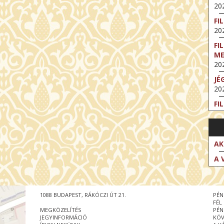
202
FI
202
FI
M
202
JÉ
202
FI
202
FI
202
AK
EX
A 
VA
202
NT
1088 BUDAPEST, RÁKÓCZI ÚT 21.
PÉN
ST
FÉL
202
MEGKÖZELÍTÉS
PÉN
JEGYINFORMÁCIÓ
KÖV
BE