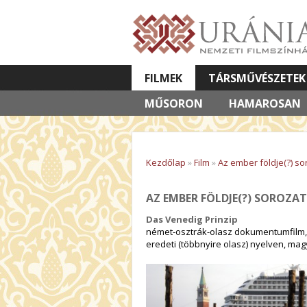
FILMEK
TÁRSMŰVÉSZETEK
MŰSORON
VETÍTETT KÉPES ELŐADÁSOK
HAMAROSAN
Kezdőlap
»
Film
»
Az ember földje(?) s
AZ EMBER FÖLDJE(?) SOROZA
Das Venedig Prinzip
német-osztrák-olasz dokumentumfilm, 
eredeti (többnyire olasz) nyelven, magy