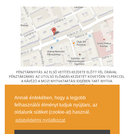
PÉNZTÁRNYITÁS: AZ ELSŐ VETÍTÉS KEZDETE ELŐTT FÉL ÓRÁVAL.
PÉNZTÁRZÁRÁS: AZ UTOLSÓ ELŐADÁS KEZDETÉT KÖVETŐEN 15 PERCCEL.
A KÁVÉZÓ A MOZI NYITVATARTÁSI IDEJÉBEN TART NYITVA.
© URÁNIA NEMZETI FILMSZÍNHÁZ
AZ
ART-MOZI EGYESÜLET
TAGMOZIJA
Annak érdekében, hogy a legjobb
1088 BUDAPEST, RÁKÓCZI ÚT 21.
felhasználói élményt tudjuk nyújtani, az
MEGKÖZELÍTÉS
oldalunk sütiket (cookie-at) használ.
JEGYINFORMÁCIÓ
ÍRJON NEKÜNK!
adatvédelmi nyilatkozat
KÖZÉRDEKŰ ADATOK
SAJTÓ
ADATVÉDELMI TÁJÉKOZTATÓ