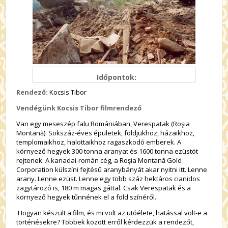
Időpontok:
Rendező:
Kocsis Tibor
Vendégünk Kocsis Tibor filmrendező
Van egy meseszép falu Romániában, Verespatak (Roşia
Montană). Sokszáz-éves épületek, földjükhöz, házaikhoz,
templomaikhoz, halottaikhoz ragaszkodó emberek. A
környező hegyek 300 tonna aranyat és 1600 tonna ezüstöt
rejtenek. A kanadai-román cég, a Roşia Montană Gold
Corporation külszíni fejtésű aranybányát akar nyitni itt. Lenne
arany. Lenne ezüst. Lenne egy több száz hektáros cianidos
zagytározó is, 180 m magas gáttal. Csak Verespatak és a
környező hegyek tűnnének el a föld színéről.
Hogyan készült a film, és mi volt az utóélete, hatással volt-e a
történésekre? Többek között erről kérdezzük a rendezőt,