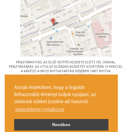
PÉNZTÁRNYITÁS: AZ ELSŐ VETÍTÉS KEZDETE ELŐTT FÉL ÓRÁVAL.
PÉNZTÁRZÁRÁS: AZ UTOLSÓ ELŐADÁS KEZDETÉT KÖVETŐEN 15 PERCCEL.
A KÁVÉZÓ A MOZI NYITVATARTÁSI IDEJÉBEN TART NYITVA.
© URÁNIA NEMZETI FILMSZÍNHÁZ
AZ
ART-MOZI EGYESÜLET
TAGMOZIJA
Annak érdekében, hogy a legjobb
1088 BUDAPEST, RÁKÓCZI ÚT 21.
felhasználói élményt tudjuk nyújtani, az
MEGKÖZELÍTÉS
oldalunk sütiket (cookie-at) használ.
JEGYINFORMÁCIÓ
ÍRJON NEKÜNK!
adatvédelmi nyilatkozat
KÖZÉRDEKŰ ADATOK
SAJTÓ
ADATVÉDELMI TÁJÉKOZTATÓ
Rendben