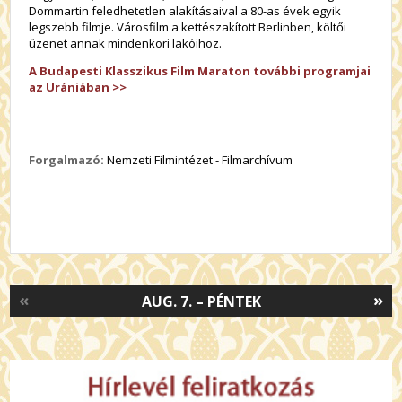
Dommartin feledhetetlen alakításaival a 80-as évek egyik
legszebb filmje. Városfilm a kettészakított Berlinben, költői
üzenet annak mindenkori lakóihoz.
A Budapesti Klasszikus Film Maraton további programjai
az Urániában >>
Forgalmazó:
Nemzeti Filmintézet - Filmarchívum
«
»
AUG. 7. – PÉNTEK