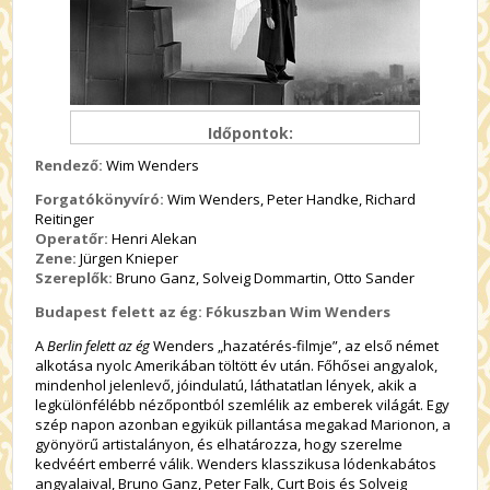
Időpontok:
Rendező:
Wim Wenders
Forgatókönyvíró:
Wim Wenders, Peter Handke, Richard
Reitinger
Operatőr:
Henri Alekan
Zene:
Jürgen Knieper
Szereplők:
Bruno Ganz, Solveig Dommartin, Otto Sander
Budapest felett az ég: Fókuszban Wim Wenders
A
Berlin felett az ég
Wenders „hazatérés-filmje”, az első német
alkotása nyolc Amerikában töltött év után. Főhősei angyalok,
mindenhol jelenlevő, jóindulatú, láthatatlan lények, akik a
legkülönfélébb nézőpontból szemlélik az emberek világát. Egy
szép napon azonban egyikük pillantása megakad Marionon, a
gyönyörű artistalányon, és elhatározza, hogy szerelme
kedvéért emberré válik. Wenders klasszikusa lódenkabátos
angyalaival, Bruno Ganz, Peter Falk, Curt Bois és Solveig