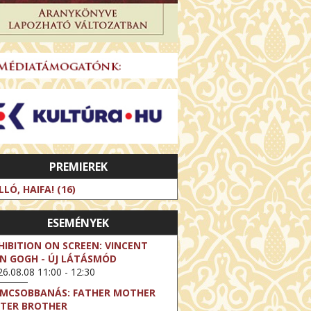
PREMIEREK
LLÓ, HAIFA! (16)
ESEMÉNYEK
HIBITION ON SCREEN: VINCENT
N GOGH - ÚJ LÁTÁSMÓD
6.08.08 11:00 - 12:30
LMCSOBBANÁS: FATHER MOTHER
STER BROTHER