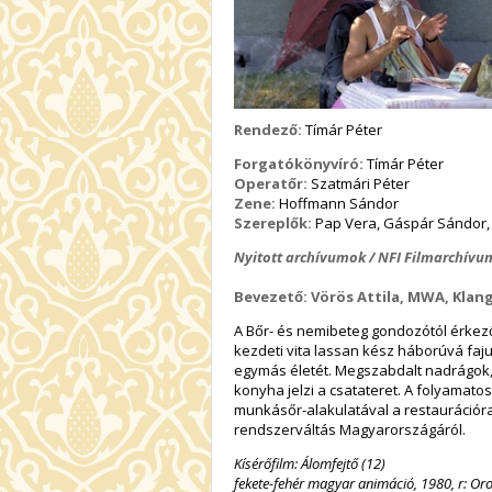
Rendező:
Tímár Péter
Forgatókönyvíró:
Tímár Péter
Operatőr:
Szatmári Péter
Zene:
Hoffmann Sándor
Szereplők:
Pap Vera, Gáspár Sándor, 
Nyitott archívumok / NFI Filmarchívum
Bevezető: Vörös Attila, MWA, Klang
A Bőr- és nemibeteg gondozótól érkező
kezdeti vita lassan kész háborúvá faj
egymás életét. Megszabdalt nadrágok, 
konyha jelzi a csatateret. A folyamatos
munkásőr-alakulatával a restaurációra 
rendszerváltás Magyarországáról.
Kísérőfilm: Álomfejtő (12)
fekete-fehér magyar animáció, 1980, r: Oros