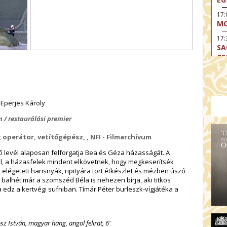
17
MO
17:
SA
CS
17:
SZ
17
Eperjes Károly
MO
 / restaurálási premier
19
OD
 operátor, vetítőgépész, , NFI - Filmarchívum
19
ME
 levél alaposan felforgatja Bea és Géza házasságát. A
ul, a házasfelek mindent elkövetnek, hogy megkeserítsék
19:
elégetett harisnyák, ripityára tört étkészlet és mézben úszó
KE
 balhét már a szomszéd Béla is nehezen bírja, aki titkos
edz a kertvégi sufniban. Tímár Péter burleszk-vígjátéka a
20:
AZ
z István, magyar hang, angol felirat, 6’