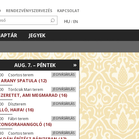
Ó
RENDEZVÉNYSZERVEZÉS
KAPCSOLAT
HU
/
EN
NAPTÁR
JEGYEK
»
AUG. 7. – PÉNTEK
:00 Csortos terem
JEGYVÁSÁRLÁS
 ARANY SPATULA (12)
00 Törőcsik Mari terem
JEGYVÁSÁRLÁS
SZERETET, AMI MEGMARAD (16)
:00 Díszterem
JEGYVÁSÁRLÁS
LLÓ, HAIFA! (16)
00 Fábri terem
JEGYVÁSÁRLÁS
ZONGORAHANGOLÓ (16)
:30 Csortos terem
JEGYVÁSÁRLÁS
Y DÁN ÉPÍTÉSZ PÁRIZSBAN (12)