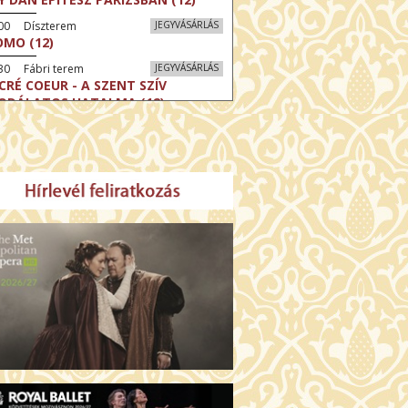
:00 Díszterem
JEGYVÁSÁRLÁS
MO (12)
30 Fábri terem
JEGYVÁSÁRLÁS
CRÉ COEUR - A SZENT SZÍV
ODÁLATOS HATALMA (12)
30 Törőcsik Mari terem
JEGYVÁSÁRLÁS
ERELMEM, MAROKKÓ (16)
:30 Csortos terem
JEGYVÁSÁRLÁS
HÁCS – VILÁGOK HARCA (12)
:00 Díszterem
JEGYVÁSÁRLÁS
ÜSSZEIA (16)
:30 Csortos terem
JEGYVÁSÁRLÁS
GHÍVÁS (16)
30 Fábri terem
JEGYVÁSÁRLÁS
SERŰ KARÁCSONY (16)
00 Törőcsik Mari terem
JEGYVÁSÁRLÁS
 IDEGEN (16)