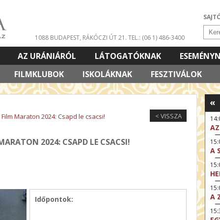
SAJT
1088 BUDAPEST, RÁKÓCZI ÚT 21.
TEL.: (06 1) 486-3400
AZ URÁNIÁRÓL
LÁTOGATÓKNAK
ESEMÉNY
FILMKLUBOK
ISKOLÁKNAK
FESZTIVÁLOK
«
< VISSZA
Film Maraton 2024: Csapd le csacsi!
14
AZ
MARATON 2024: CSAPD LE CSACSI!
15:
A 
15
HE
15:
A 
Időpontok:
15
EG