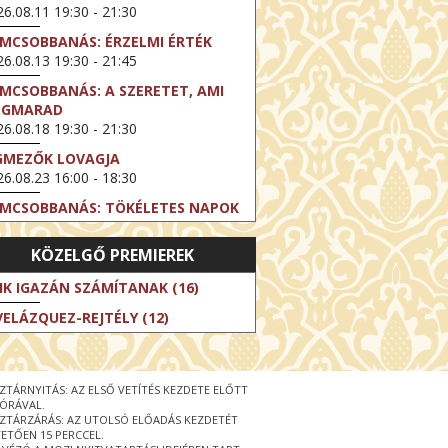
6.08.11 19:30 - 21:30
LMCSOBBANÁS: ÉRZELMI ÉRTÉK
6.08.13 19:30 - 21:45
LMCSOBBANÁS: A SZERETET, AMI
EGMARAD
6.08.18 19:30 - 21:30
GMEZŐK LOVAGJA
6.08.23 16:00 - 18:30
LMCSOBBANÁS: TÖKÉLETES NAPOK
6.08.25 19:30 - 21:45
KÖZELGŐ PREMIEREK
LMCSOBBANÁS: IFJÚSÁG
6.08.27 19:30 - 21:30
IK IGAZÁN SZÁMÍTANAK (16)
HIBITION ON SCREEN: VINCENT
VELÁZQUEZ-REJTÉLY (12)
N GOGH - ÚJ LÁTÁSMÓD
6.08.30 11:00 - 12:30
 LIVE / DAVID IRELAND: THE FIFTH
ZTÁRNYITÁS: AZ ELSŐ VETÍTÉS KEZDETE ELŐTT
EP
 ÓRÁVAL.
6.09.01 19:00 - 21:00
ZTÁRZÁRÁS: AZ UTOLSÓ ELŐADÁS KEZDETÉT
ETŐEN 15 PERCCEL.
RLIN ELESTE