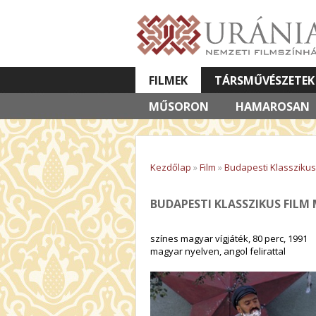
FILMEK
TÁRSMŰVÉSZETEK
MŰSORON
VETÍTETT KÉPES ELŐADÁSOK
HAMAROSAN
Kezdőlap
»
Film
»
Budapesti Klasszikus 
BUDAPESTI KLASSZIKUS FILM 
színes magyar vígjáték, 80 perc, 1991
magyar nyelven, angol felirattal