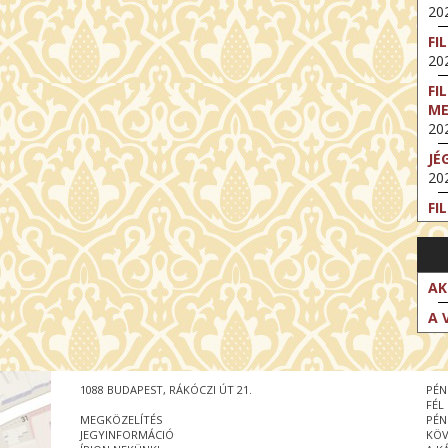
202
FI
202
FI
M
202
JÉ
202
FI
202
FI
202
AK
EX
A 
VA
202
NT
1088 BUDAPEST, RÁKÓCZI ÚT 21.
PÉN
ST
FÉL
202
MEGKÖZELÍTÉS
PÉN
JEGYINFORMÁCIÓ
KÖV
BE