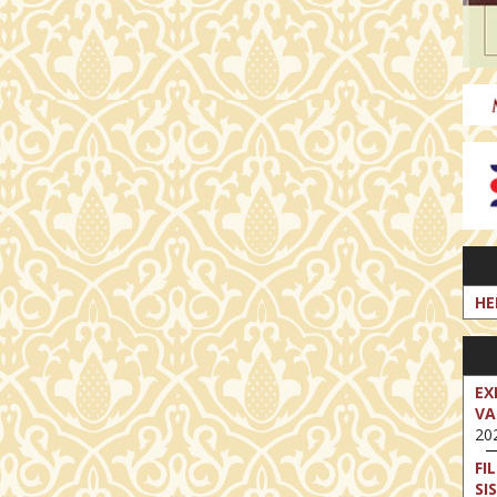
HE
EX
VA
202
FI
SI