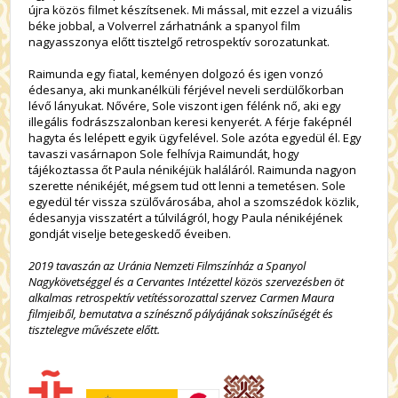
újra közös filmet készítsenek. Mi mással, mit ezzel a vizuális
béke jobbal, a Volverrel zárhatnánk a spanyol film
nagyasszonya előtt tisztelgő retrospektív sorozatunkat.
Raimunda egy fiatal, keményen dolgozó és igen vonzó
édesanya, aki munkanélküli férjével neveli serdülőkorban
lévő lányukat. Nővére, Sole viszont igen félénk nő, aki egy
illegális fodrászszalonban keresi kenyerét. A férje faképnél
hagyta és lelépett egyik ügyfelével. Sole azóta egyedül él. Egy
tavaszi vasárnapon Sole felhívja Raimundát, hogy
tájékoztassa őt Paula nénikéjük haláláról. Raimunda nagyon
szerette nénikéjét, mégsem tud ott lenni a temetésen. Sole
egyedül tér vissza szülővárosába, ahol a szomszédok közlik,
édesanyja visszatért a túlvilágról, hogy Paula nénikéjének
gondját viselje betegeskedő éveiben.
2019 tavaszán az Uránia Nemzeti Filmszínház a Spanyol
Nagykövetséggel és a Cervantes Intézettel közös szervezésben öt
alkalmas retrospektív vetítéssorozattal szervez Carmen Maura
filmjeiből, bemutatva a színésznő pályájának sokszínűségét és
tisztelegve művészete előtt.