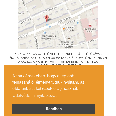
PÉNZTÁRNYITÁS: AZ ELSŐ VETÍTÉS KEZDETE ELŐTT FÉL ÓRÁVAL.
PÉNZTÁRZÁRÁS: AZ UTOLSÓ ELŐADÁS KEZDETÉT KÖVETŐEN 15 PERCCEL.
A KÁVÉZÓ A MOZI NYITVATARTÁSI IDEJÉBEN TART NYITVA.
© URÁNIA NEMZETI FILMSZÍNHÁZ
AZ
ART-MOZI EGYESÜLET
TAGMOZIJA
Annak érdekében, hogy a legjobb
1088 BUDAPEST, RÁKÓCZI ÚT 21.
felhasználói élményt tudjuk nyújtani, az
MEGKÖZELÍTÉS
oldalunk sütiket (cookie-at) használ.
JEGYINFORMÁCIÓ
ÍRJON NEKÜNK!
adatvédelmi nyilatkozat
KÖZÉRDEKŰ ADATOK
SAJTÓ
ADATVÉDELMI TÁJÉKOZTATÓ
Rendben