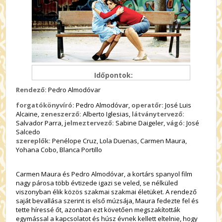
Időpontok:
Rendező:
Pedro Almodóvar
forgatókönyvíró:
Pedro Almodóvar,
operatőr:
José Luis
Alcaine,
zeneszerző:
Alberto Iglesias,
látványtervező:
Salvador Parra,
jelmeztervező:
Sabine Daigeler,
vágó:
José
Salcedo
szereplők:
Penélope Cruz, Lola Duenas, Carmen Maura,
Yohana Cobo, Blanca Portillo
Carmen Maura és Pedro Almodóvar, a kortárs spanyol film
nagy párosa több évtizede igazi se veled, se nélküled
viszonyban élik közös szakmai szakmai életüket. A rendező
saját bevallása szerint is első múzsája, Maura fedezte fel és
tette híressé őt, azonban ezt követően megszakították
egymással a kapcsolatot és húsz évnek kellett eltelnie, hogy