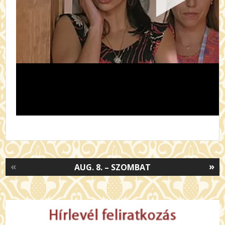
«
»
AUG. 8. – SZOMBAT