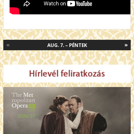
«
»
AUG. 7. – PÉNTEK