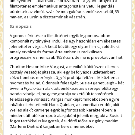
amelyekben – akárcsak a sorozatban – a gyanú árnyéka a
filmtörténet emblematikus antagonistáira vetül: legendás
bűntettek az elmúlt száz év mozgóképes emlékezetéből, 35
mm-en, az Uránia dísztermének vásznán.
Szinopszis
A gonosz érintése a filmtörténet egyik legpontosabban
komponált nyitányával indul, és egy hasonlóan emlékezetes
jelenettel ér véget. A kettő között egy olyan film rajzolódik ki,
amely erkölcsi és formai értelemben is radikálisan
progresszív, és nemcsak 1958-ban, de ma is provokatívan hat.
Charlton Heston Mike Vargast, a mexikói kábítószer-ellenes
osztály vezetőjét játssza, aki egy befolyásos üzletembert
célzó bombás merénylet ügyét próbája feltárni. Miközben a
nyomozás halad, újdonsült feleségét, Susie-t (Janet Leigh – két
évvel a
Psycho-
ban alakított emlékezetes szerepe előtt) egy
banda rabolja el, hogy megtorolja vezetőjük testvérének
felelősségre vonását. Vargas munkáját mindeközben egyre
inkább ellehetetleníti Hank Quinlan, az amerikai rendőr, akit
Welles alakít karrierje egyik legfontosabb karakterében: a
mindent átható korrupció alakjaként jelenik meg, aki a Susie-t
fogva tartókkal is kiegyezik, és időről időre a cigány madám
(Marlene Dietrich) karjaiban keres menedéket.