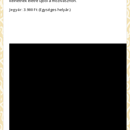
kelhetnek életre újból a mozivásznon.
Jegyár: 3.900 Ft
(Egységes helyár.)