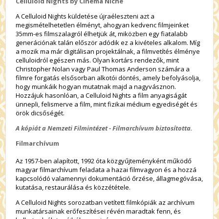
Celluloid Nights by Cinema Niche
A Celluloid Nights küldetése újraéleszteni azt a
megismételhetetlen élményt, ahogyan kedvenc filmjeinket
35mm-es filmszalagról élhetjük át, miközben egy fiatalabb
generációnak talán először adódik ez a kivételes alkalom. Míg
a mozik ma már digitálisan projektálnak, a filmvetítés élménye
celluloidról egészen más. Olyan kortárs rendezők, mint
Christopher Nolan vagy Paul Thomas Anderson számára a
filmre forgatás elsősorban alkotói döntés, amely befolyásolja,
hogy munkáik hogyan mutatnak majd a nagyvásznon.
Hozzájuk hasonlóan, a Celluloid Nights a film anyagiságát
ünnepli, felismerve a film, mint fizikai médium egyediségét és
örök dicsőségét.
A kópiát a Nemzeti Filmintézet - Filmarchívum biztosította.
Filmarchívum
Az 1957-ben alapított, 1992 óta közgyűjteményként működő
magyar filmarchívum feladata a hazai filmvagyon és a hozzá
kapcsolódó valamennyi dokumentáció őrzése, állagmegóvása,
kutatása, restaurálása és közzététele.
A Celluloid Nights sorozatban vetített filmkópiák az archívum
munkatársainak erőfeszítései révén maradtak fenn, és