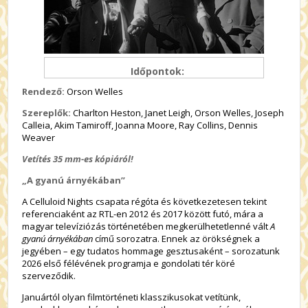
Időpontok:
Rendező:
Orson Welles
Szereplők:
Charlton Heston, Janet Leigh, Orson Welles, Joseph
Calleia, Akim Tamiroff, Joanna Moore, Ray Collins, Dennis
Weaver
Vetítés 35 mm-es kópiáról!
„A gyanú árnyékában”
A Celluloid Nights csapata régóta és következetesen tekint
referenciaként az RTL-en 2012 és 2017 között futó, mára a
magyar televíziózás történetében megkerülhetetlenné vált
A
gyanú árnyékában
című sorozatra. Ennek az örökségnek a
jegyében – egy tudatos hommage gesztusaként – sorozatunk
2026 első félévének programja e gondolati tér köré
szerveződik.
Januártól olyan filmtörténeti klasszikusokat vetítünk,