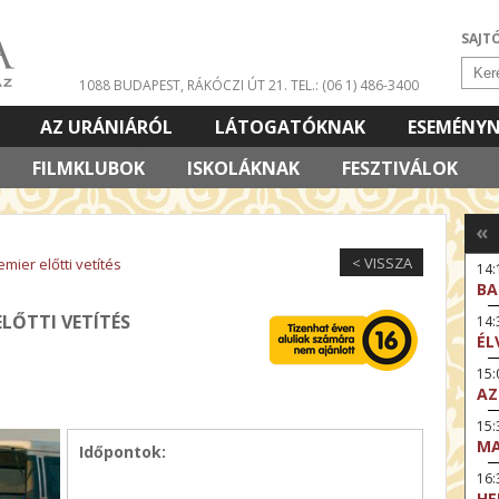
SAJT
1088 BUDAPEST, RÁKÓCZI ÚT 21.
TEL.: (06 1) 486-3400
AZ URÁNIÁRÓL
LÁTOGATÓKNAK
ESEMÉNY
FILMKLUBOK
ISKOLÁKNAK
FESZTIVÁLOK
«
< VISSZA
mier előtti vetítés
14:
BA
ELŐTTI VETÍTÉS
14
ÉL
15:
AZ
15
MA
Időpontok:
16
HE