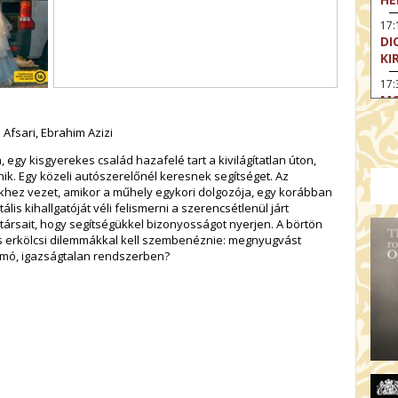
17:
DI
KI
17:
MO
17
Afsari, Ebrahim Azizi
SA
CS
 egy kisgyerekes család hazafelé tart a kivilágítatlan úton,
nik. Egy közeli autószerelőnél keresnek segítséget. Az
18
ez vezet, amikor a műhely egykori dolgozója, egy korábban
OD
ális kihallgatóját véli felismerni a szerencsétlenül járt
rstársait, hogy segítségükkel bizonyosságot nyerjen. A börtön
19
os erkölcsi dilemmákkal kell szembenéznie: megnyugvást
FI
omó, igazságtalan rendszerben?
19:
A 
19:
MI