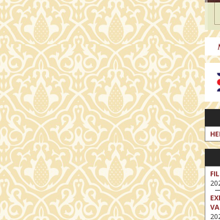
HE
FI
202
EX
VA
202