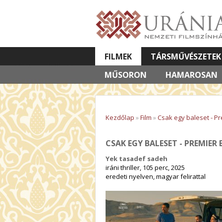
FILMEK
TÁRSMŰVÉSZETEK
MŰSORON
VETÍTETT KÉPES ELŐADÁSOK
HAMAROSAN
Kezdőlap
»
Film
»
Csak egy baleset - Pre
CSAK EGY BALESET - PREMIER 
Yek tasadef sadeh
iráni thriller, 105 perc, 2025
eredeti nyelven, magyar felirattal