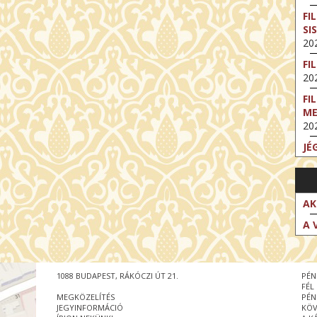
FI
SI
202
FI
202
FI
M
202
JÉ
202
FI
202
AK
FI
A 
202
EX
VA
1088 BUDAPEST, RÁKÓCZI ÚT 21.
PÉN
202
FÉL
MEGKÖZELÍTÉS
PÉN
NT
JEGYINFORMÁCIÓ
KÖV
ST