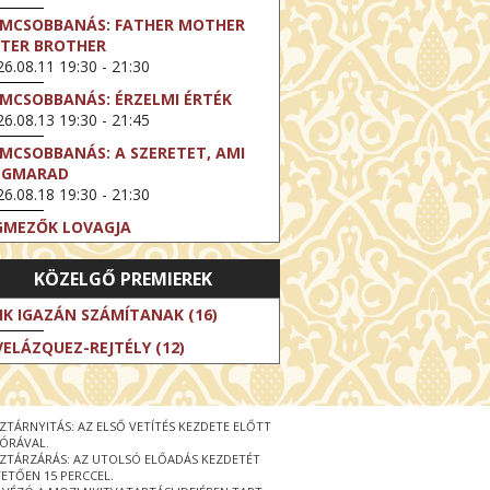
LMCSOBBANÁS: FATHER MOTHER
STER BROTHER
6.08.11 19:30 - 21:30
LMCSOBBANÁS: ÉRZELMI ÉRTÉK
6.08.13 19:30 - 21:45
LMCSOBBANÁS: A SZERETET, AMI
EGMARAD
6.08.18 19:30 - 21:30
GMEZŐK LOVAGJA
6.08.23 16:00 - 18:30
KÖZELGŐ PREMIEREK
LMCSOBBANÁS: TÖKÉLETES NAPOK
6.08.25 19:30 - 21:45
IK IGAZÁN SZÁMÍTANAK (16)
LMCSOBBANÁS: IFJÚSÁG
VELÁZQUEZ-REJTÉLY (12)
6.08.27 19:30 - 21:30
HIBITION ON SCREEN: VINCENT
N GOGH - ÚJ LÁTÁSMÓD
ZTÁRNYITÁS: AZ ELSŐ VETÍTÉS KEZDETE ELŐTT
6.08.30 11:00 - 12:30
 ÓRÁVAL.
ZTÁRZÁRÁS: AZ UTOLSÓ ELŐADÁS KEZDETÉT
 LIVE / DAVID IRELAND: THE FIFTH
ETŐEN 15 PERCCEL.
EP