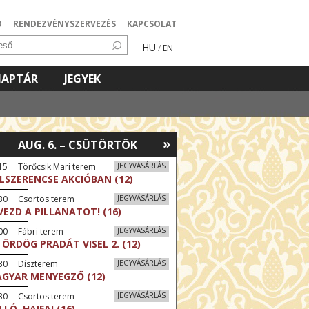
Ó
RENDEZVÉNYSZERVEZÉS
KAPCSOLAT
HU
/
EN
NAPTÁR
JEGYEK
»
AUG. 6. – CSÜTÖRTÖK
15 Törőcsik Mari terem
JEGYVÁSÁRLÁS
LSZERENCSE AKCIÓBAN (12)
:30 Csortos terem
JEGYVÁSÁRLÁS
VEZD A PILLANATOT! (16)
00 Fábri terem
JEGYVÁSÁRLÁS
 ÖRDÖG PRADÁT VISEL 2. (12)
:30 Díszterem
JEGYVÁSÁRLÁS
GYAR MENYEGZŐ (12)
:30 Csortos terem
JEGYVÁSÁRLÁS
LLÓ, HAIFA! (16)