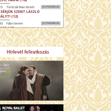
15 Törőcsik Mari terem
JEGYVÁSÁRLÁS
CSÉRJÜK SZENT LÁSZLÓ
RÁLYT! (12)
30 Fábri terem
JEGYVÁSÁRLÁS
MO (12)
:30 Díszterem
JEGYVÁSÁRLÁS
CRÉ COEUR - A SZENT SZÍV
ODÁLATOS HATALMA (12)
:30 Csortos terem
JEGYVÁSÁRLÁS
ÜSSZEIA (16)
:30 Díszterem
JEGYVÁSÁRLÁS
LMCSOBBANÁS: NYOLC HEGY (16)
30 Fábri terem
JEGYVÁSÁRLÁS
ZONGORAHANGOLÓ (16)
45 Törőcsik Mari terem
JEGYVÁSÁRLÁS
KET NEM BESZÉLEK (16)