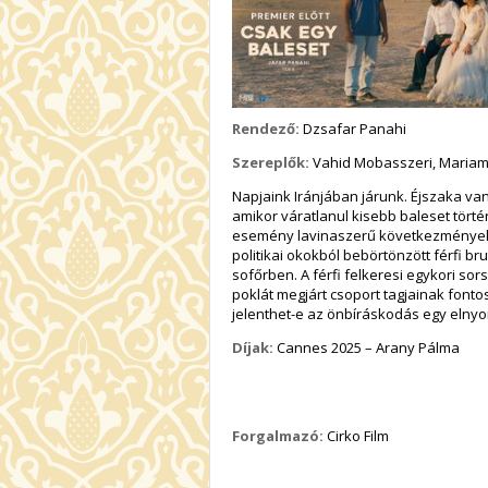
Rendező:
Dzsafar Panahi
Szereplők:
Vahid Mobasszeri, Mariam 
Napjaink Iránjában járunk. Éjszaka van,
amikor váratlanul kisebb baleset törté
esemény lavinaszerű következményekh
politikai okokból bebörtönzött férfi brut
sofőrben. A férfi felkeresi egykori so
poklát megjárt csoport tagjainak font
jelenthet-e az önbíráskodás egy elny
Díjak:
Cannes 2025 – Arany Pálma
Forgalmazó:
Cirko Film