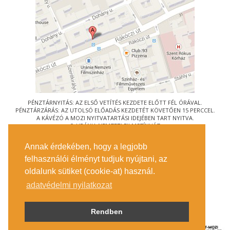
PÉNZTÁRNYITÁS: AZ ELSŐ VETÍTÉS KEZDETE ELŐTT FÉL ÓRÁVAL.
PÉNZTÁRZÁRÁS: AZ UTOLSÓ ELŐADÁS KEZDETÉT KÖVETŐEN 15 PERCCEL.
A KÁVÉZÓ A MOZI NYITVATARTÁSI IDEJÉBEN TART NYITVA.
© URÁNIA NEMZETI FILMSZÍNHÁZ
AZ
ART-MOZI EGYESÜLET
TAGMOZIJA
Annak érdekében, hogy a legjobb
1088 BUDAPEST, RÁKÓCZI ÚT 21.
felhasználói élményt tudjuk nyújtani, az
MEGKÖZELÍTÉS
oldalunk sütiket (cookie-at) használ.
JEGYINFORMÁCIÓ
ÍRJON NEKÜNK!
adatvédelmi nyilatkozat
KÖZÉRDEKŰ ADATOK
SAJTÓ
ADATVÉDELMI TÁJÉKOZTATÓ
Rendben