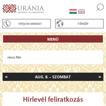
HÍVJON MINKET
TÉRKÉP
MENÜ
nincs film
«
»
AUG. 8. – SZOMBAT