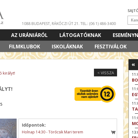
SAJT
1088 BUDAPEST, RÁKÓCZI ÚT 21.
TEL.: (06 1) 486-3400
AZ URÁNIÁRÓL
LÁTOGATÓKNAK
ESEMÉNY
FILMKLUBOK
ISKOLÁKNAK
FESZTIVÁLOK
«
< VISSZA
 királyt!
11:
BO
ÁLYT!
11
EG
11:
25
TA
11
MO
Időpontok:
Holnap 14:30 - Törőcsik Mari terem
13:
FR