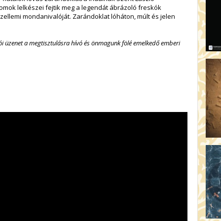
OD
mok lelkészei fejtik meg a legendát ábrázoló freskók
i-szellemi mondanivalóját. Zarándoklat lóháton, múlt és jelen
17:
A 
ói üzenet a megtisztulásra hívó és önmagunk fölé emelkedő emberi
19
AR
19:
MI
20:
KE
20
A 