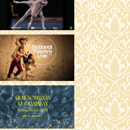
ÜSSZEIA (16)
30 Fábri terem
JEGYVÁSÁRLÁS
ZONGORAHANGOLÓ (16)
:00 Csortos terem
JEGYVÁSÁRLÁS
GENTIN TÖRTÉNETEK (16)
30 Törőcsik Mari terem
JEGYVÁSÁRLÁS
KET NEM BESZÉLEK (16)
00 Fábri terem
JEGYVÁSÁRLÁS
SERŰ KARÁCSONY (16)
:30 Díszterem
JEGYVÁSÁRLÁS
GYŰLÖLET (16)