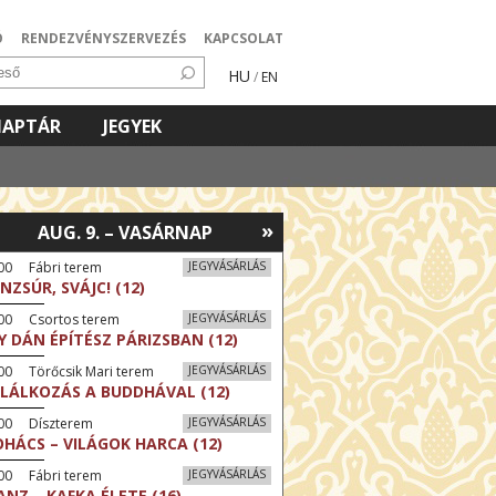
Ó
RENDEZVÉNYSZERVEZÉS
KAPCSOLAT
HU
/
EN
NAPTÁR
JEGYEK
»
AUG. 9. – VASÁRNAP
00 Fábri terem
JEGYVÁSÁRLÁS
NZSÚR, SVÁJC! (12)
:00 Csortos terem
JEGYVÁSÁRLÁS
Y DÁN ÉPÍTÉSZ PÁRIZSBAN (12)
00 Törőcsik Mari terem
JEGYVÁSÁRLÁS
LÁLKOZÁS A BUDDHÁVAL (12)
:00 Díszterem
JEGYVÁSÁRLÁS
HÁCS – VILÁGOK HARCA (12)
00 Fábri terem
JEGYVÁSÁRLÁS
ANZ – KAFKA ÉLETE (16)