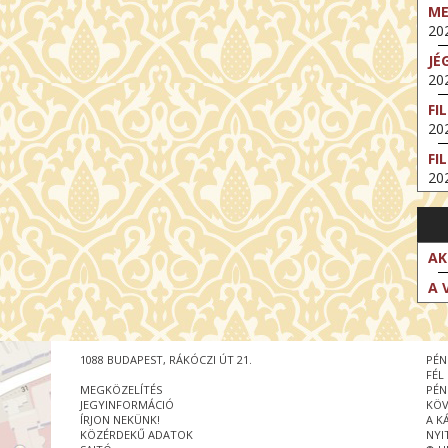
M
202
JÉ
202
FI
202
FI
202
EX
VA
202
AK
NT
A 
ST
202
BE
1088 BUDAPEST, RÁKÓCZI ÚT 21.
PÉN
202
FÉL
MEGKÖZELÍTÉS
PÉN
NT
JEGYINFORMÁCIÓ
KÖV
IM
ÍRJON NEKÜNK!
A K
202
KÖZÉRDEKŰ ADATOK
NYI