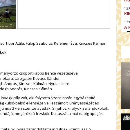
13
KI
13
A 
14:
DI
ő Tibor Attila, Fülöp Szabolcs, Kelemen Éva, Kincses Kálmán
KI
kok
15
AZ
15
mányőrző csoport Fábos Bence vezetésével
SA
enekara; tárogatón Kovács Sándor
CS
gh András, Kincses Kálmán, Nyulas Imre
15:
ördögh András, Kincses Kálmán
MO
lovagkirály volt, aki folytatta Szent István egyházépítő
17
ág külső-belső ellenségeivel leszámolt. Erényességét és
HE
június 27-én szentté avatták. Sírjához királyok zarándokoltak,
endáját megörökítő freskók. Kultuszát a mai napig ápolják,
17:
SZ
17
fiatalok lovas zarándoklatra indulnak Szent László