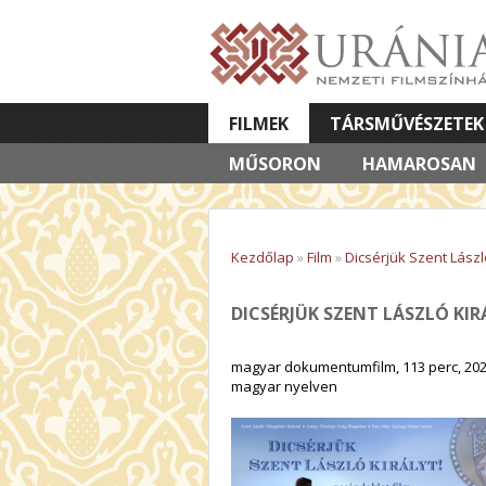
FILMEK
TÁRSMŰVÉSZETEK
MŰSORON
VETÍTETT KÉPES ELŐADÁSOK
HAMAROSAN
Kezdőlap
»
Film
»
Dicsérjük Szent László
DICSÉRJÜK SZENT LÁSZLÓ KIR
magyar dokumentumfilm, 113 perc, 20
magyar nyelven