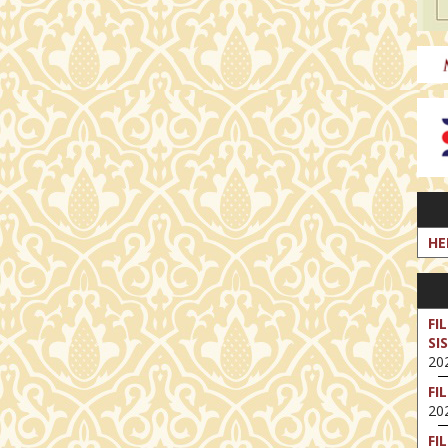
HE
FI
SI
202
FI
202
FI