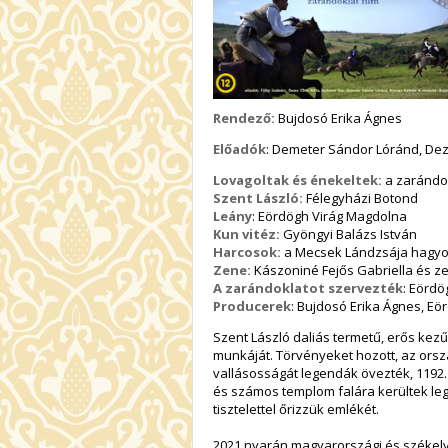
Rendező:
Bujdosó Erika Ágnes
Előadók
: Demeter Sándor Lóránd, Dezs
Lovagoltak és énekeltek:
a zarándo
Szent László:
Félegyházi Botond
Leány
: Eördögh Virág Magdolna
Kun vitéz:
Gyöngyi Balázs István
Harcosok:
a Mecsek Lándzsája hagyo
Zene:
Kászoniné Fejős Gabriella és z
A zarándoklatot szervezték
: Eördö
Producerek
: Bujdosó Erika Ágnes, E
Szent László daliás termetű, erős kezű 
munkáját. Törvényeket hozott, az orsz
vallásosságát legendák övezték, 1192. 
és számos templom falára kerültek leg
tisztelettel őrizzük emlékét.
2021 nyarán magyarországi és székely 