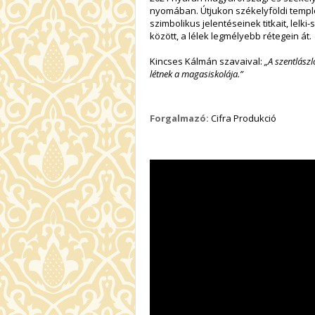
nyomában. Útjukon székelyföldi templo
szimbolikus jelentéseinek titkait, lelk
között, a lélek legmélyebb rétegein át.
Kincses Kálmán szavaival:
„A szentlászl
létnek a magasiskolája.”
Forgalmazó:
Cifra Produkció