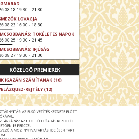
EGMARAD
6.08.18 19:30 - 21:30
GMEZŐK LOVAGJA
6.08.23 16:00 - 18:30
LMCSOBBANÁS: TÖKÉLETES NAPOK
6.08.25 19:30 - 21:45
LMCSOBBANÁS: IFJÚSÁG
6.08.27 19:30 - 21:30
HIBITION ON SCREEN: VINCENT
KÖZELGŐ PREMIEREK
N GOGH - ÚJ LÁTÁSMÓD
6.08.30 11:00 - 12:30
IK IGAZÁN SZÁMÍTANAK (16)
 LIVE / DAVID IRELAND: THE FIFTH
VELÁZQUEZ-REJTÉLY (12)
EP
6.09.01 19:00 - 21:00
RLIN ELESTE
ZTÁRNYITÁS: AZ ELSŐ VETÍTÉS KEZDETE ELŐTT
6.09.13 16:00 - 19:00
 ÓRÁVAL.
ZTÁRZÁRÁS: AZ UTOLSÓ ELŐADÁS KEZDETÉT
 LIVE / OSCAR WILDE: THE
ETŐEN 15 PERCCEL.
PORTANCE OF BEING EARNEST
ÁVÉZÓ A MOZI NYITVATARTÁSI IDEJÉBEN TART
6.09.22 19:00 - 22:00
TVA.