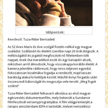
Időpontok:
Rendező:
Tuza-Ritter Bernadett
Az 52 éves Maris tíz éve szolgál fizetés nélkül egy magyar
családot. Szállásért és ételért cserébe napi 20 órát dolgozik. A
méltóságától és jogaitól megfosztott nő félelemben tölti
napjait, évek óta maradékot eszik és egy kanapén alszik,
miközben arról álmodozik, hogy visszakapja korábbi életét. A
kamera jelenléte ráébreszti, hogy nincs teljesen egyedül.
Fokozatosan bizalmába fogadja a rendezőt, majd lassan
barátság alakul ki kettőjük között. Másfél évnyi forgatás után
összeszedi bátorságát és megosztja vele tervét: „Meg fogok
szökni!”
Tuza-Ritter Bernadett felkavaró alkotása az első magyar
egészestés dokumentumfilm, mely bekerült a Sundance
Filmfesztivál versenyprogramjába. A film világpremierjét a
rangos amszterdami IDFA-n tartották, melyet nemzetközi