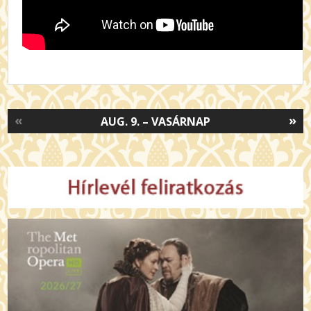
«
»
AUG. 9. – VASÁRNAP