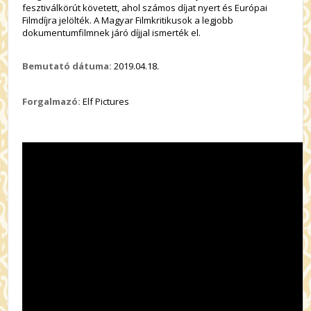
fesztiválkörút követett, ahol számos díjat nyert és Európai
Filmdíjra jelölték. A Magyar Filmkritikusok a legjobb
dokumentumfilmnek járó díjjal ismerték el.
Bemutató dátuma:
2019.04.18.
Forgalmazó:
Elf Pictures