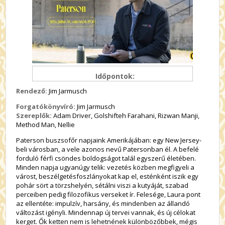
Időpontok:
Rendező:
Jim Jarmusch
Forgatókönyvíró:
Jim Jarmusch
Szereplők:
Adam Driver, Golshifteh Farahani, Rizwan Manji,
Method Man, Nellie
Paterson buszsofőr napjaink Amerikájában: egy New Jersey-
beli városban, a vele azonos nevű Patersonban él. A befelé
forduló férfi csöndes boldogságot talál egyszerű életében.
Minden napja ugyanúgy telik: vezetés közben megfigyeli a
várost, beszélgetésfoszlányokat kap el, esténként iszik egy
pohár sört a törzshelyén, sétálni viszi a kutyáját, szabad
perceiben pedig filozofikus verseket ír. Felesége, Laura pont
az ellentéte: impulzív, harsány, és mindenben az állandó
változást igényli. Mindennap új tervei vannak, és új célokat
kerget. Ők ketten nem is lehetnének különbözőbbek, mégis