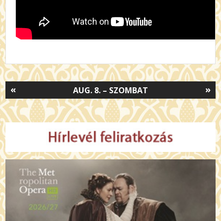
«
»
AUG. 8. – SZOMBAT