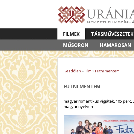
FILMEK
TÁRSMŰVÉSZETEK
MŰSORON
VETÍTETT KÉPES ELŐADÁSOK
HAMAROSAN
Kezdőlap
»
Film
»
Futni mentem
FUTNI MENTEM
magyar romantikus vígjáték, 105 perc, 
magyar nyelven