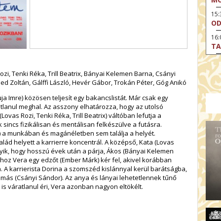
15
OD
16:
TA
17:
MO
zi, Tenki Réka, Trill Beatrix, Bányai Kelemen Barna, Csányi
ed Zoltán, Gálffi László, Hevér Gábor, Trokán Péter, Góg Anikó
17
AR
ja Imre) közösen teljesít egy bakancslistát. Már csak egy
atlanul meghal. Az asszony elhatározza, hogy az utolsó
19:
AZ
(Lovas Rozi, Tenki Réka, Trill Beatrix) váltóban lefutja a
sincs fizikálisan és mentálisan felkészülve a futásra.
19
ix) a munkában és magánéletben sem találja a helyét.
ÁD
alád helyett a karrierre koncentrál. A középső, Kata (Lovas
ágyik, hogy hosszú évek után a párja, Ákos (Bányai Kelemen
19:
shoz Vera egy edzőt (Ember Márk) kér fel, akivel korábban
HO
 A karrierista Dorina a szomszéd kislánnyal kerül barátságba,
NÉ
más (Csányi Sándor). Az anya és lányai lehetetlennek tűnő
19
is váratlanul éri, Vera azonban nagyon eltökélt.
OD