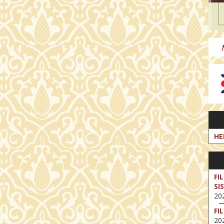
HE
FI
SI
202
FI
202