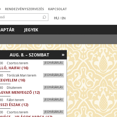
Ó
RENDEZVÉNYSZERVEZÉS
KAPCSOLAT
HU
/
EN
NAPTÁR
JEGYEK
»
AUG. 8. – SZOMBAT
:00 Csortos terem
JEGYVÁSÁRLÁS
LLÓ, HAIFA! (16)
30 Törőcsik Mari terem
JEGYVÁSÁRLÁS
KEGYELEM (16)
:30 Díszterem
JEGYVÁSÁRLÁS
GYAR MENYEGZŐ (12)
30 Fábri terem
JEGYVÁSÁRLÁS
SSZI ÉSZAK (12)
:00 Csortos terem
JEGYVÁSÁRLÁS
HÁCS – VILÁGOK HARCA (12)