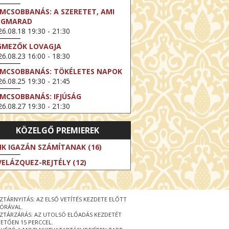
LMCSOBBANÁS: A SZERETET, AMI
EGMARAD
6.08.18 19:30 - 21:30
GMEZŐK LOVAGJA
6.08.23 16:00 - 18:30
LMCSOBBANÁS: TÖKÉLETES NAPOK
6.08.25 19:30 - 21:45
LMCSOBBANÁS: IFJÚSÁG
6.08.27 19:30 - 21:30
HIBITION ON SCREEN: VINCENT
KÖZELGŐ PREMIEREK
N GOGH - ÚJ LÁTÁSMÓD
6.08.30 11:00 - 12:30
IK IGAZÁN SZÁMÍTANAK (16)
 LIVE / DAVID IRELAND: THE FIFTH
VELÁZQUEZ-REJTÉLY (12)
EP
6.09.01 19:00 - 21:00
RLIN ELESTE
ZTÁRNYITÁS: AZ ELSŐ VETÍTÉS KEZDETE ELŐTT
6.09.13 16:00 - 19:00
 ÓRÁVAL.
ZTÁRZÁRÁS: AZ UTOLSÓ ELŐADÁS KEZDETÉT
 LIVE / OSCAR WILDE: THE
ETŐEN 15 PERCCEL.
PORTANCE OF BEING EARNEST