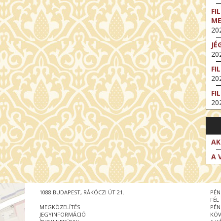
FI
M
202
JÉ
202
FI
202
FI
202
EX
VA
202
AK
NT
A 
ST
202
BE
1088 BUDAPEST, RÁKÓCZI ÚT 21.
PÉN
202
FÉL
MEGKÖZELÍTÉS
PÉN
NT
JEGYINFORMÁCIÓ
KÖV
IM