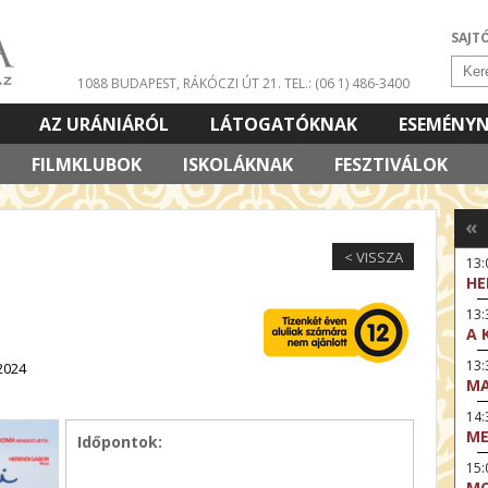
SAJT
1088 BUDAPEST, RÁKÓCZI ÚT 21.
TEL.: (06 1) 486-3400
AZ URÁNIÁRÓL
LÁTOGATÓKNAK
ESEMÉNY
FILMKLUBOK
ISKOLÁKNAK
FESZTIVÁLOK
«
< VISSZA
13
HE
13:
A 
13
2024
MA
14:
ME
Időpontok:
15
MO