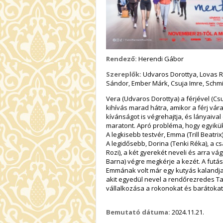
Rendező:
Herendi Gábor
Szereplők:
Udvaros Dorottya, Lovas Ro
Sándor, Ember Márk, Csuja Imre, Schmi
Vera (Udvaros Dorottya) a férjével (Csu
kihívás marad hátra, amikor a férj vár
kívánságot is végrehajtja, és lányaival 
maratont. Apró probléma, hogy egyikük 
A legkisebb testvér, Emma (Trill Beatr
A legidősebb, Dorina (Tenki Réka), a cs
Rozi), a két gyerekét neveli és arra v
Barna) végre megkérje a kezét. A futá
Emmának volt már egy kutyás kalandja.
akit egyedül nevel a rendőrezredes Ta
vállalkozása a rokonokat és barátokat 
Bemutató dátuma:
2024.11.21.