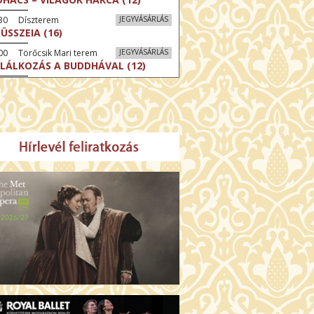
:30 Díszterem
JEGYVÁSÁRLÁS
ÜSSZEIA (16)
00 Törőcsik Mari terem
JEGYVÁSÁRLÁS
LÁLKOZÁS A BUDDHÁVAL (12)
00 Fábri terem
JEGYVÁSÁRLÁS
MO (12)
:00 Csortos terem
JEGYVÁSÁRLÁS
GENTIN TÖRTÉNETEK (16)
00 Fábri terem
JEGYVÁSÁRLÁS
 ÖRDÖG PRADÁT VISEL 2. (12)
:00 Csortos terem
JEGYVÁSÁRLÁS
ÁM ALMÁI (16)
00 Törőcsik Mari terem
JEGYVÁSÁRLÁS
GYAN TUDNÉK ÉLNI
LKÜLED? (12)
:00 Díszterem
JEGYVÁSÁRLÁS
ÜSSZEIA (16)