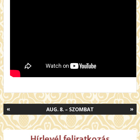
«
»
AUG. 8. – SZOMBAT