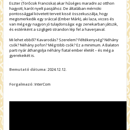
Eszter (Törőcsik Franciska) akar hűséges maradni az otthon
hagyott, karót nyelt pasijához. De általában mérnöki
pontossággal követett terveit kissé összekuszálja, hogy
megismerkedik egy sráccal (Ember Márk), aki laza, vicces és
van még egy nagyon jó tulajdonsága: egy zenekarban játszik,
és esténként a szigligeti strandon lép fel a haverjaival.
Mi lehet ebből? Kavarodás? Szerelem? Féltékenység? Néhány
csók? Néhány pofon? Még több csók? Ez a minimum. A Balaton
parti nyár áthangolja néhány fiatal ember életét – és még a
gyerekeikét is.
Bemutató dátuma:
2024.12.12.
Forgalmazó:
InterCom