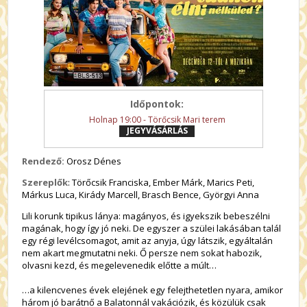
Időpontok:
Holnap 19:00 - Törőcsik Mari terem
JEGYVÁSÁRLÁS
Rendező:
Orosz Dénes
Szereplők
: Törőcsik Franciska, Ember Márk, Marics Peti,
Márkus Luca, Kirády Marcell, Brasch Bence, Györgyi Anna
Lili korunk tipikus lánya: magányos, és igyekszik bebeszélni
magának, hogy így jó neki. De egyszer a szülei lakásában talál
egy régi levélcsomagot, amit az anyja, úgy látszik, egyáltalán
nem akart megmutatni neki. Ő persze nem sokat habozik,
olvasni kezd, és megelevenedik előtte a múlt…
…a kilencvenes évek elejének egy felejthetetlen nyara, amikor
három jó barátnő a Balatonnál vakációzik, és közülük csak