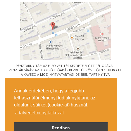
PÉNZTÁRNYITÁS: AZ ELSŐ VETÍTÉS KEZDETE ELŐTT FÉL ÓRÁVAL.
PÉNZTÁRZÁRÁS: AZ UTOLSÓ ELŐADÁS KEZDETÉT KÖVETŐEN 15 PERCCEL.
A KÁVÉZÓ A MOZI NYITVATARTÁSI IDEJÉBEN TART NYITVA.
© URÁNIA NEMZETI FILMSZÍNHÁZ
AZ
ART-MOZI EGYESÜLET
TAGMOZIJA
Annak érdekében, hogy a legjobb
1088 BUDAPEST, RÁKÓCZI ÚT 21.
felhasználói élményt tudjuk nyújtani, az
MEGKÖZELÍTÉS
oldalunk sütiket (cookie-at) használ.
JEGYINFORMÁCIÓ
ÍRJON NEKÜNK!
adatvédelmi nyilatkozat
KÖZÉRDEKŰ ADATOK
SAJTÓ
ADATVÉDELMI TÁJÉKOZTATÓ
Rendben