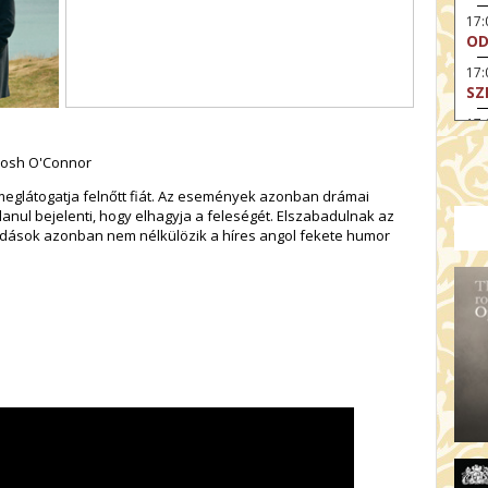
17
OD
17:
SZ
17
HE
, Josh O'Connor
17:
A 
meglátogatja felnőtt fiát. Az események azonban drámai
tlanul bejelenti, hogy elhagyja a feleségét. Elszabadulnak az
19
dások azonban nem nélkülözik a híres angol fekete humor
AR
19:
MI
20:
KE
20
A 