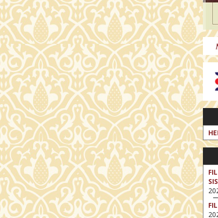
HE
FI
SI
202
FI
202