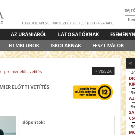
SAJT
1088 BUDAPEST, RÁKÓCZI ÚT 21.
TEL.: (06 1) 486-3400
AZ URÁNIÁRÓL
LÁTOGATÓKNAK
ESEMÉNY
FILMKLUBOK
ISKOLÁKNAK
FESZTIVÁLOK
«
< VISSZA
- premier előtti vetítés
14:
DI
KI
MIER ELŐTTI VETÍTÉS
15
AZ
15
SA
CS
Időpontok:
15:
MO