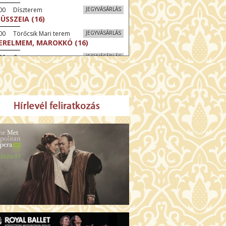
:00 Díszterem
JEGYVÁSÁRLÁS
ÜSSZEIA (16)
00 Törőcsik Mari terem
JEGYVÁSÁRLÁS
ERELMEM, MAROKKÓ (16)
:00 Csortos terem
JEGYVÁSÁRLÁS
LLÓ, HAIFA! (16)
30 Fábri terem
JEGYVÁSÁRLÁS
ZONGORAHANGOLÓ (16)
:00 Csortos terem
JEGYVÁSÁRLÁS
GENTIN TÖRTÉNETEK (16)
30 Törőcsik Mari terem
JEGYVÁSÁRLÁS
KET NEM BESZÉLEK (16)
00 Fábri terem
JEGYVÁSÁRLÁS
SERŰ KARÁCSONY (16)
:30 Díszterem
JEGYVÁSÁRLÁS
GYŰLÖLET (16)