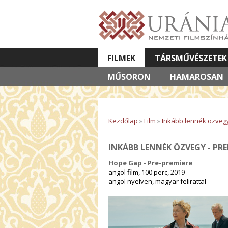
FILMEK
TÁRSMŰVÉSZETEK
MŰSORON
VETÍTETT KÉPES ELŐADÁSOK
HAMAROSAN
Kezdőlap
»
Film
»
Inkább lennék özvegy 
INKÁBB LENNÉK ÖZVEGY - PRE
Hope Gap - Pre-premiere
angol film, 100 perc, 2019
angol nyelven, magyar felirattal