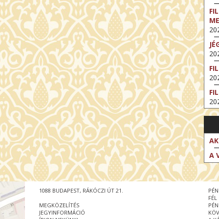
FI
M
202
JÉ
202
FI
202
FI
202
EX
VA
202
AK
NT
A 
ST
202
BE
1088 BUDAPEST, RÁKÓCZI ÚT 21.
PÉN
202
FÉL
MEGKÖZELÍTÉS
PÉN
NT
JEGYINFORMÁCIÓ
KÖV
IM