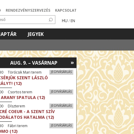
Ó
RENDEZVÉNYSZERVEZÉS
KAPCSOLAT
HU
/
EN
NAPTÁR
JEGYEK
»
AUG. 9. – VASÁRNAP
30 Törőcsik Mari terem
JEGYVÁSÁRLÁS
CSÉRJÜK SZENT LÁSZLÓ
RÁLYT! (12)
:00 Csortos terem
JEGYVÁSÁRLÁS
 ARANY SPATULA (12)
:00 Díszterem
JEGYVÁSÁRLÁS
CRÉ COEUR - A SZENT SZÍV
ODÁLATOS HATALMA (12)
30 Fábri terem
JEGYVÁSÁRLÁS
MO (12)