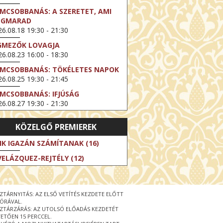
LMCSOBBANÁS: A SZERETET, AMI
EGMARAD
6.08.18 19:30 - 21:30
GMEZŐK LOVAGJA
6.08.23 16:00 - 18:30
LMCSOBBANÁS: TÖKÉLETES NAPOK
6.08.25 19:30 - 21:45
LMCSOBBANÁS: IFJÚSÁG
6.08.27 19:30 - 21:30
HIBITION ON SCREEN: VINCENT
KÖZELGŐ PREMIEREK
N GOGH - ÚJ LÁTÁSMÓD
6.08.30 11:00 - 12:30
IK IGAZÁN SZÁMÍTANAK (16)
 LIVE / DAVID IRELAND: THE FIFTH
VELÁZQUEZ-REJTÉLY (12)
EP
6.09.01 19:00 - 21:00
RLIN ELESTE
ZTÁRNYITÁS: AZ ELSŐ VETÍTÉS KEZDETE ELŐTT
6.09.13 16:00 - 19:00
 ÓRÁVAL.
ZTÁRZÁRÁS: AZ UTOLSÓ ELŐADÁS KEZDETÉT
 LIVE / OSCAR WILDE: THE
ETŐEN 15 PERCCEL.
PORTANCE OF BEING EARNEST