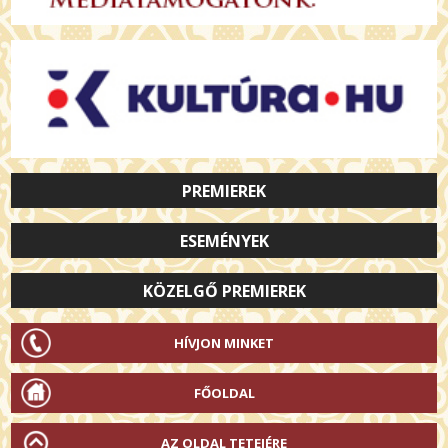
PREMIEREK
ESEMÉNYEK
KÖZELGŐ PREMIEREK
HÍVJON MINKET
FŐOLDAL
AZ OLDAL TETEJÉRE