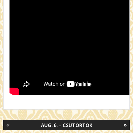
«
»
AUG. 6. – CSÜTÖRTÖK