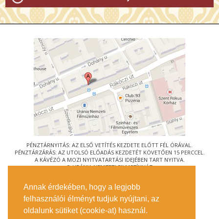
PÉNZTÁRNYITÁS: AZ ELSŐ VETÍTÉS KEZDETE ELŐTT FÉL ÓRÁVAL.
PÉNZTÁRZÁRÁS: AZ UTOLSÓ ELŐADÁS KEZDETÉT KÖVETŐEN 15 PERCCEL.
A KÁVÉZÓ A MOZI NYITVATARTÁSI IDEJÉBEN TART NYITVA.
© URÁNIA NEMZETI FILMSZÍNHÁZ
AZ
ART-MOZI EGYESÜLET
TAGMOZIJA
Annak érdekében, hogy a legjobb
1088 BUDAPEST, RÁKÓCZI ÚT 21.
felhasználói élményt tudjuk nyújtani, az
MEGKÖZELÍTÉS
oldalunk sütiket (cookie-at) használ.
JEGYINFORMÁCIÓ