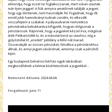
elmondja, hogy ezzel ne foglalkozzanak, mert sokan utaztak
már ilyen jeggyel. A fiúk annyira amatőrnek találják a jegyet,
hogy úgy döntenek, nem használják fel. Fogadnak, hogy ők
ennél jobb hamisítványt tudnak csinálni, és elkezdik
visszafejteni a szálakat. A pályaudvarok nemzetközi
pénztáraiba bekukkantva kifigyelik, hogyan dolgoznak a
pénztárosok. Rájönnek, hogy a jegyeket kézzel írva, indigóval
(Kék Pelikan) töltik ki, és a másolat kerül az utashoz, míg a
golyóstollal írt „eredeti” példány a MÁV-nál marad.
Összerakják az összes pénzüket, felváltva a pénztárokhoz
állnak, és annyi jegyet vásárolnak, amennyi csak a pénzből
kijön.
Egy budapesti belvárosi bérház egyik lakásában
megkezdődnek a kémiai kísérletezések a jegyekkel…
Bemutató dátuma:
2024.04.04.
Forgalmazó:
Juno 11