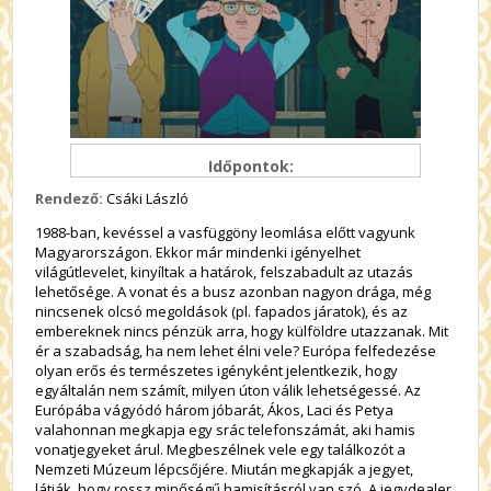
Időpontok:
Rendező:
Csáki László
1988-ban, kevéssel a vasfüggöny leomlása előtt vagyunk
Magyarországon. Ekkor már mindenki igényelhet
világútlevelet, kinyíltak a határok, felszabadult az utazás
lehetősége. A vonat és a busz azonban nagyon drága, még
nincsenek olcsó megoldások (pl. fapados járatok), és az
embereknek nincs pénzük arra, hogy külföldre utazzanak. Mit
ér a szabadság, ha nem lehet élni vele? Európa felfedezése
olyan erős és természetes igényként jelentkezik, hogy
egyáltalán nem számít, milyen úton válik lehetségessé. Az
Európába vágyódó három jóbarát, Ákos, Laci és Petya
valahonnan megkapja egy srác telefonszámát, aki hamis
vonatjegyeket árul. Megbeszélnek vele egy találkozót a
Nemzeti Múzeum lépcsőjére. Miután megkapják a jegyet,
látják, hogy rossz minőségű hamisításról van szó. A jegydealer