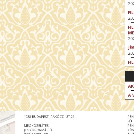
202
FI
202
FI
M
202
JÉ
202
FI
202
FI
202
AK
EX
A 
VA
202
NT
1088 BUDAPEST, RÁKÓCZI ÚT 21.
PÉN
ST
FÉL
202
MEGKÖZELÍTÉS
PÉN
JEGYINFORMÁCIÓ
KÖV
BE