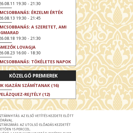
6.08.11 19:30 - 21:30
LMCSOBBANÁS: ÉRZELMI ÉRTÉK
6.08.13 19:30 - 21:45
LMCSOBBANÁS: A SZERETET, AMI
EGMARAD
6.08.18 19:30 - 21:30
GMEZŐK LOVAGJA
6.08.23 16:00 - 18:30
LMCSOBBANÁS: TÖKÉLETES NAPOK
6.08.25 19:30 - 21:45
KÖZELGŐ PREMIEREK
LMCSOBBANÁS: IFJÚSÁG
6.08.27 19:30 - 21:30
IK IGAZÁN SZÁMÍTANAK (16)
HIBITION ON SCREEN: VINCENT
VELÁZQUEZ-REJTÉLY (12)
N GOGH - ÚJ LÁTÁSMÓD
6.08.30 11:00 - 12:30
 LIVE / DAVID IRELAND: THE FIFTH
ZTÁRNYITÁS: AZ ELSŐ VETÍTÉS KEZDETE ELŐTT
EP
 ÓRÁVAL.
6.09.01 19:00 - 21:00
ZTÁRZÁRÁS: AZ UTOLSÓ ELŐADÁS KEZDETÉT
ETŐEN 15 PERCCEL.
RLIN ELESTE