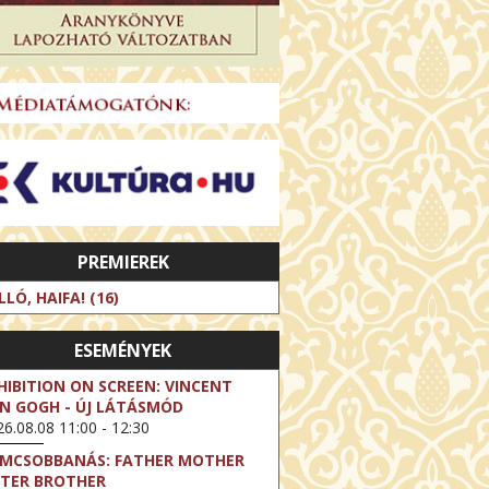
PREMIEREK
LLÓ, HAIFA! (16)
ESEMÉNYEK
HIBITION ON SCREEN: VINCENT
N GOGH - ÚJ LÁTÁSMÓD
6.08.08 11:00 - 12:30
LMCSOBBANÁS: FATHER MOTHER
STER BROTHER