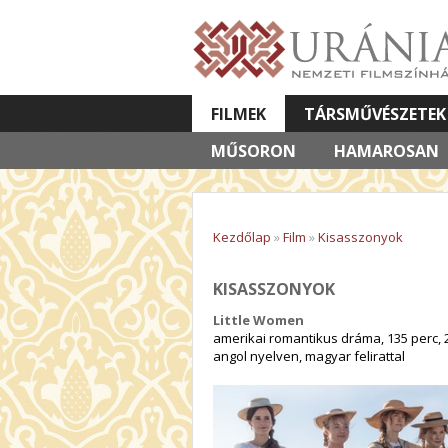
FILMEK
TÁRSMŰVÉSZETEK
MŰSORON
VETÍTETT KÉPES ELŐADÁSOK
HAMAROSAN
Kezdőlap
»
Film
»
Kisasszonyok
KISASSZONYOK
Little Women
amerikai romantikus dráma, 135 perc, 
angol nyelven, magyar felirattal