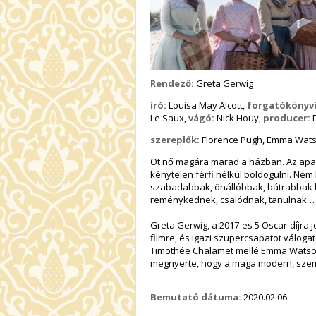
Rendező:
Greta Gerwig
író:
Louisa May Alcott,
forgatókönyví
Le Saux,
vágó:
Nick Houy,
producer:
D
szereplők:
Florence Pugh, Emma Watso
Öt nő magára marad a házban. Az apa 
kénytelen férfi nélkül boldogulni. Nem 
szabadabbak, önállóbbak, bátrabbak kor
reménykednek, csalódnak, tanulnak… é
Greta Gerwig, a 2017-es 5 Oscar-díjra j
filmre, és igazi szupercsapatot váloga
Timothée Chalamet mellé Emma Watsont,
megnyerte, hogy a maga modern, szemte
Bemutató dátuma:
2020.02.06.