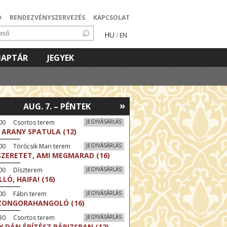
Ó
RENDEZVÉNYSZERVEZÉS
KAPCSOLAT
HU
/
EN
NAPTÁR
JEGYEK
»
AUG. 7. – PÉNTEK
:00 Csortos terem
JEGYVÁSÁRLÁS
 ARANY SPATULA (12)
00 Törőcsik Mari terem
JEGYVÁSÁRLÁS
SZERETET, AMI MEGMARAD (16)
:00 Díszterem
JEGYVÁSÁRLÁS
LLÓ, HAIFA! (16)
00 Fábri terem
JEGYVÁSÁRLÁS
ZONGORAHANGOLÓ (16)
:30 Csortos terem
JEGYVÁSÁRLÁS
Y DÁN ÉPÍTÉSZ PÁRIZSBAN (12)