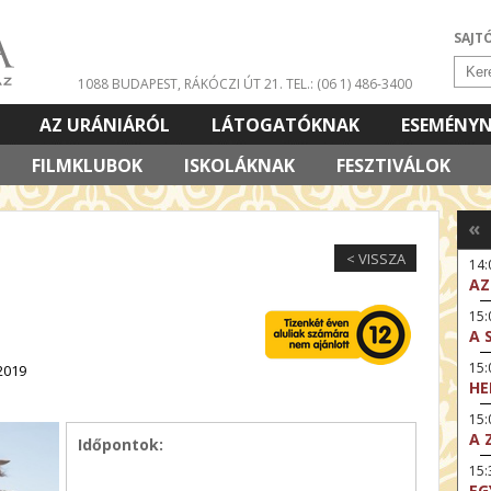
SAJT
1088 BUDAPEST, RÁKÓCZI ÚT 21.
TEL.: (06 1) 486-3400
AZ URÁNIÁRÓL
LÁTOGATÓKNAK
ESEMÉNY
FILMKLUBOK
ISKOLÁKNAK
FESZTIVÁLOK
«
< VISSZA
14
AZ
15:
A 
15
2019
HE
15:
A 
Időpontok:
15
EG