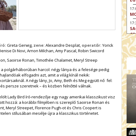
17
MO
17:
SA
CS
17:
ró:
Greta Gerwig,
zene:
Alexandre Desplat,
operatőr:
Yorick
SZ
enise Di Novi, Arnon Milchan, Amy Pascal, Robin Swicord
17
n, Saoirse Ronan, Timothée Chalamet, Meryl Streep
MO
a polgárháborúban harcol: négy lánya és a felesége pedig
19
hajlandóak elfogadni azt, amit a világ kínál nekik:
OD
társaiknál. A négy lány, Jo, Amy, Beth és Meg együtt nő fel:
19
s persze szeretnek – és közben felnőtté válnak.
ME
elölt Lady Bird író-rendezője egy nagy amerikai klasszikust visz
19:
tott hozzá: a korábbi filmjében is szereplő Saoirse Ronan és
KE
 Meryl Streepet, Florence Pugh-ot és Chris Coopert is
len stílusában mesélje újra a klasszikus történetet.
20:
AZ