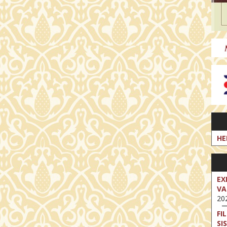
HE
EX
VA
202
FI
SI