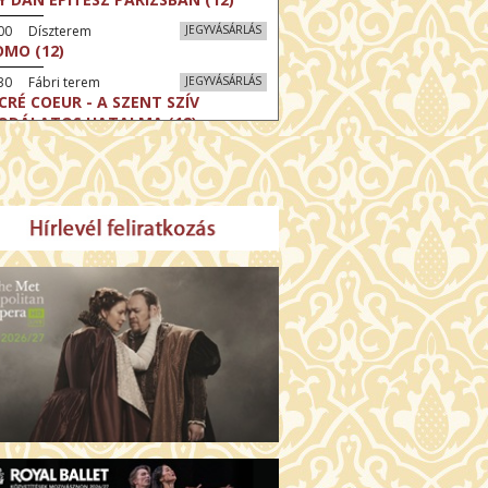
:00 Díszterem
JEGYVÁSÁRLÁS
MO (12)
30 Fábri terem
JEGYVÁSÁRLÁS
CRÉ COEUR - A SZENT SZÍV
ODÁLATOS HATALMA (12)
30 Törőcsik Mari terem
JEGYVÁSÁRLÁS
ERELMEM, MAROKKÓ (16)
:30 Csortos terem
JEGYVÁSÁRLÁS
HÁCS – VILÁGOK HARCA (12)
:00 Díszterem
JEGYVÁSÁRLÁS
ÜSSZEIA (16)
:30 Csortos terem
JEGYVÁSÁRLÁS
GHÍVÁS (16)
30 Fábri terem
JEGYVÁSÁRLÁS
SERŰ KARÁCSONY (16)
00 Törőcsik Mari terem
JEGYVÁSÁRLÁS
 IDEGEN (16)