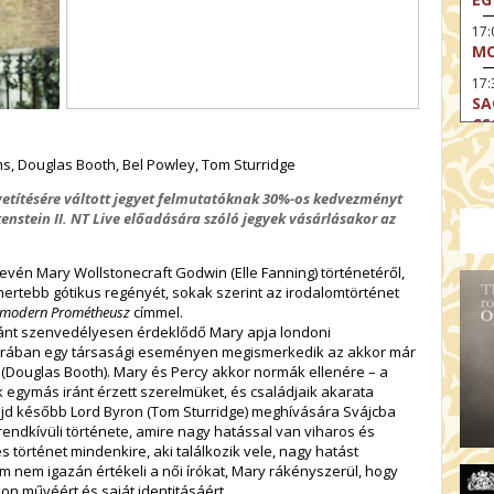
17
MO
17:
SA
CS
17:
ams, Douglas Booth, Bel Powley, Tom Sturridge
SZ
i vetítésére váltott jegyet felmutatóknak 30%-os kedvezményt
17
kenstein II. NT Live előadására szóló jegyek vásárlásakor az
MO
19
nevén Mary Wollstonecraft Godwin (Elle Fanning) történetéről,
OD
mertebb gótikus regényét, sokak szerint az irodalomtörténet
19
a modern Prométheusz
címmel.
ME
iránt szenvedélyesen érdeklődő Mary apja londoni
korában egy társasági eseményen megismerkedik az akkor már
19:
 (Douglas Booth). Mary és Percy akkor normák ellenére – a
KE
ák egymás iránt érzett szerelmüket, és családjaik akarata
jd később Lord Byron (Tom Sturridge) meghívására Svájcba
20:
 rendkívüli története, amire nagy hatással van viharos és
AZ
 történet mindenkire, aki találkozik vele, nagy hatást
m nem igazán értékeli a női írókat, Mary rákényszerül, hogy
jon művéért és saját identitásáért.