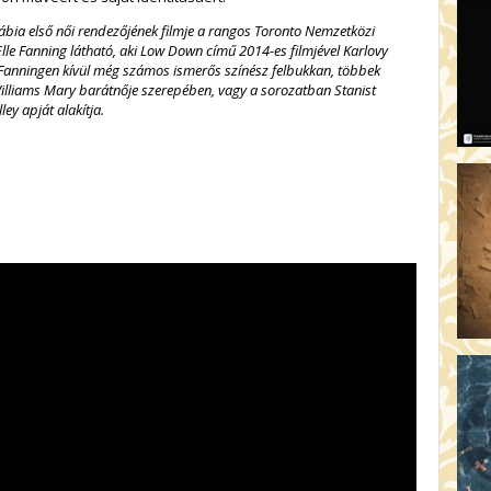
ábia első női rendezőjének filmje a rangos Toronto Nemzetközi
Elle Fanning látható, aki Low Down című 2014-es filmjével Karlovy
 Fanningen kívül még számos ismerős színész felbukkan, többek
Williams Mary barátnője szerepében, vagy a sorozatban Stanist
ey apját alakítja.