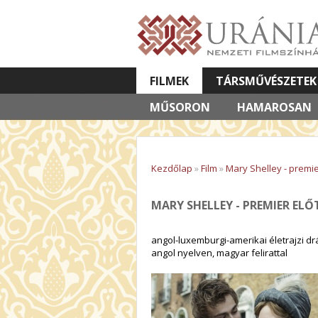
FILMEK
TÁRSMŰVÉSZETEK
MŰSORON
VETÍTETT KÉPES ELŐADÁSOK
HAMAROSAN
Kezdőlap
»
Film
»
Mary Shelley - premier
MARY SHELLEY - PREMIER ELŐT
angol-luxemburgi-amerikai életrajzi drá
angol nyelven, magyar felirattal