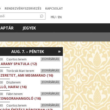
Ó
RENDEZVÉNYSZERVEZÉS
KAPCSOLAT
HU
/
EN
NAPTÁR
JEGYEK
»
AUG. 7. – PÉNTEK
:00 Csortos terem
JEGYVÁSÁRLÁS
 ARANY SPATULA (12)
00 Törőcsik Mari terem
JEGYVÁSÁRLÁS
SZERETET, AMI MEGMARAD (16)
:00 Díszterem
JEGYVÁSÁRLÁS
LLÓ, HAIFA! (16)
00 Fábri terem
JEGYVÁSÁRLÁS
ZONGORAHANGOLÓ (16)
:30 Csortos terem
JEGYVÁSÁRLÁS
Y DÁN ÉPÍTÉSZ PÁRIZSBAN (12)