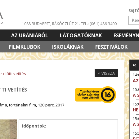
SAJT
1088 BUDAPEST, RÁKÓCZI ÚT 21.
TEL.: (06 1) 486-3400
AZ URÁNIÁRÓL
LÁTOGATÓKNAK
ESEMÉNY
FILMKLUBOK
ISKOLÁKNAK
FESZTIVÁLOK
«
< VISSZA
 előtti vetítés
14
AZ
TI VETÍTÉS
15:
A 
15
ma, történelmi film, 120 perc, 2017
HE
15:
A 
Időpontok:
15
EG