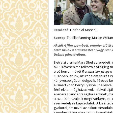
Rendező:
Haifaa al-Mansou
Szereplők:
Elle Fanning, Maisie Willi
Akció! A film szombati, premier előtt
biztosítunk a Frankenstei I. vagy Fran
Uránia pénztárában.
Életrajzi dráma Mary Shelley, eredeti 
aki 18 évesen megalkotta a világ legis
első horror művét
Frankenstein, avagy 
1812-ben járunk, az irodalom és írás 
könyvesboltjában dolgozik. 16 éves 
elismert költő Percy Bysshe Shelleyvel
férfi ekkor még házas volt – felvállalj
ellenére Franciaországba szöknek, ma
utaznak. Itt születik meg Frankenstein
szenvedélyes kapcsolatuk. A kísérteties
gyakorol, ám mivel az akkori társadalo
szembeszállva a kor felfogásával kiáll