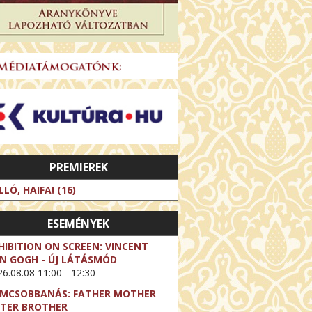
PREMIEREK
LLÓ, HAIFA! (16)
ESEMÉNYEK
HIBITION ON SCREEN: VINCENT
N GOGH - ÚJ LÁTÁSMÓD
6.08.08 11:00 - 12:30
LMCSOBBANÁS: FATHER MOTHER
STER BROTHER