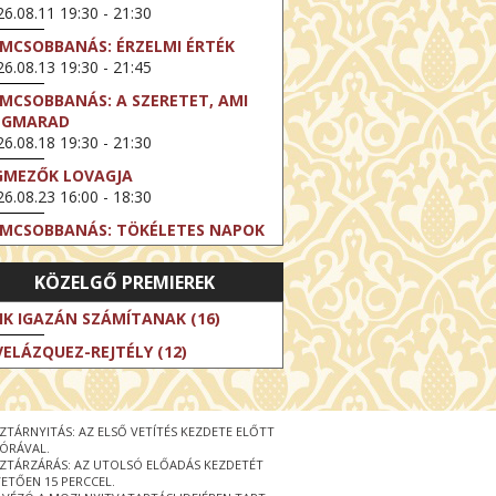
6.08.11 19:30 - 21:30
LMCSOBBANÁS: ÉRZELMI ÉRTÉK
6.08.13 19:30 - 21:45
LMCSOBBANÁS: A SZERETET, AMI
EGMARAD
6.08.18 19:30 - 21:30
GMEZŐK LOVAGJA
6.08.23 16:00 - 18:30
LMCSOBBANÁS: TÖKÉLETES NAPOK
6.08.25 19:30 - 21:45
KÖZELGŐ PREMIEREK
LMCSOBBANÁS: IFJÚSÁG
6.08.27 19:30 - 21:30
IK IGAZÁN SZÁMÍTANAK (16)
HIBITION ON SCREEN: VINCENT
VELÁZQUEZ-REJTÉLY (12)
N GOGH - ÚJ LÁTÁSMÓD
6.08.30 11:00 - 12:30
 LIVE / DAVID IRELAND: THE FIFTH
ZTÁRNYITÁS: AZ ELSŐ VETÍTÉS KEZDETE ELŐTT
EP
 ÓRÁVAL.
6.09.01 19:00 - 21:00
ZTÁRZÁRÁS: AZ UTOLSÓ ELŐADÁS KEZDETÉT
ETŐEN 15 PERCCEL.
RLIN ELESTE