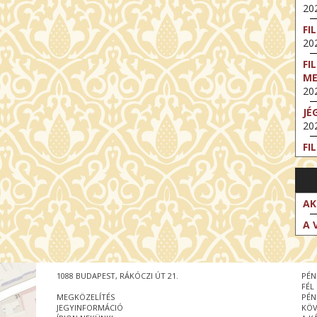
202
FI
202
FI
M
202
JÉ
202
FI
202
FI
202
AK
EX
A 
VA
202
NT
1088 BUDAPEST, RÁKÓCZI ÚT 21.
PÉN
ST
FÉL
202
MEGKÖZELÍTÉS
PÉN
JEGYINFORMÁCIÓ
KÖV
BE