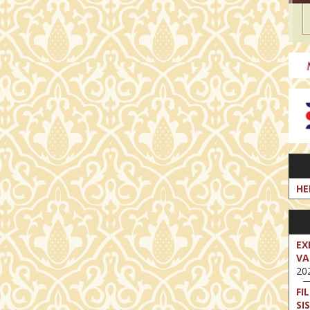
HE
EX
VA
202
FI
SI