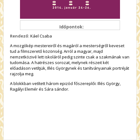
Időpontok:
Rendező:
Káel Csaba
A mozgókép mestereiről és magáról a mesterségről keveset
tud a filmszerető közönség. Arról a magyar, majd
nemzetközivé lett iskoláról pedig szinte csak a szakmának van
tudomása. A hatrészes sorozat, melynek részeit két
előadáson vetítjük, Illés Györgynek és tanítványainak portréját
rajzolja meg.
A blokkban vetített három epizód főszereplői: Illés György,
Ragályi Elemér és Sára sándor.