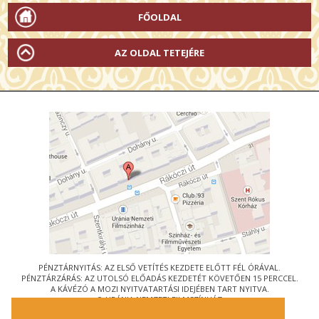
FŐOLDAL
AZ OLDAL TETEJÉRE
PÉNZTÁRNYITÁS: AZ ELSŐ VETÍTÉS KEZDETE ELŐTT FÉL ÓRÁVAL.
PÉNZTÁRZÁRÁS: AZ UTOLSÓ ELŐADÁS KEZDETÉT KÖVETŐEN 15 PERCCEL.
A KÁVÉZÓ A MOZI NYITVATARTÁSI IDEJÉBEN TART NYITVA.
© URÁNIA NEMZETI FILMSZÍNHÁZ
AZ
ART-MOZI EGYESÜLET
TAGMOZIJA