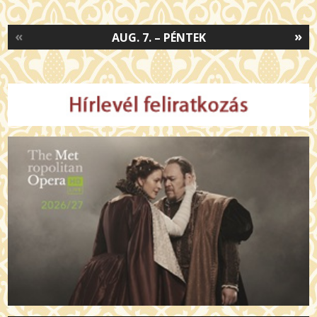
«
»
AUG. 7. – PÉNTEK