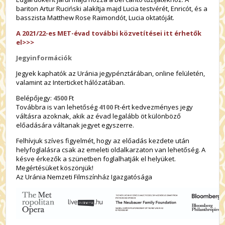
bariton Artur Ruciński alakítja majd Lucia testvérét, Enricót, és a
basszista Matthew Rose Raimondót, Lucia oktatóját.
A 2021/22-es MET-évad további közvetítései itt érhetők
el>>>
Jegyinformációk
Jegyek kaphatók az Uránia jegypénztárában, online felületén,
valamint az Interticket hálózatában.
Belépőjegy:
4500
Ft
Továbbra is van lehetőség
4100
Ft-ért kedvezményes jegy
váltásra azoknak, akik az évad legalább öt különböző
előadására váltanak jegyet egyszerre.
Felhívjuk szíves figyelmét, hogy az előadás kezdete után
helyfoglalásra csak az emeleti oldalkarzaton van lehetőség. A
késve érkezők a szünetben foglalhatják el helyüket.
Megértésüket köszönjük!
Az Uránia Nemzeti Filmszínház Igazgatósága