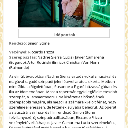
Időpontok:
Rendező:
Simon Stone
Vezényel:
Riccardo Frizza
Szereposztás:
Nadine Sierra (Lucia), Javier Camarena
(Edgardo), Artur Ruciński (Enrico), Christian Van Horn
(Raimondo)
Az elmúlt évadokban Nadine Sierra virtuóz vokalizmusával és
magával ragadó színpadi jelenlétével aratott sikert a Metben
mint Gilda a Rigolettóban, Susanne a Figaró házasságában és
Ilia az Idomeneóban. Most a repertoár egyik legfélelmetesebb
szerepét, a Lammermoori Lucia kísérteties hősnőjének
szerepét ölti magára, aki megöli a számára kijelölt férjet, hogy
szerelméé lehessen, de tettének súlyába beleőrül. Az operát
az ausztrál színház- és filmrendező, Simon Stone
felvillanyozó, új színpadraállításában, Riccardo Frizza
vezényletével láthatjuk. Javier Camarena Lucia szerelmeként,
Edgardóként járul majd hozzá a bel canto tűzijátékhoz. A