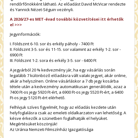
rendőrfőnökként látható. Az előadást David McVicar rendezte
és Yannick Nézet-Séguin vezényli.
A 2026/27-es MET-évad további közvetítései itt érhetők
el >>>
Jegyinformációk:
I. Földszint 6-10. sor és erkély páholy - 7400 Ft
II. Földszint 3-5. sor és 11-15. sor valamint az erkély 1-2. sor -
6900 Ft
III. Földszint 1-2. sora és erkély 3-5. sor - 6400 Ft
A jegyárból 20 % kedvezmény jár, ha egy vásárlás során
legalább 7 különböző előadásra vált valaki jegyet, akár online,
akár a helyszínen. Online vásárláskor a 7 db jegy kosárba
tétele után a kedvezmény automatikusan generálódik, azaz a
7400 Ft-os jegy 5920 Ft-ért, a 6900 Ft-os jegy 5520 Ft-ért, a 6400
Ft-os jegy 5120 Ft-ért elérhető.
Felhívjuk szíves figyelmét, hogy az előadás kezdete után
helyfoglalásra csak az emeleti oldalkarzaton van lehetőség. A
késve érkezők a szünetben foglalhatják el helyüket.
Megértésüket köszönjük!
Az Uránia Nemzeti Filmszínház Igazgatósága