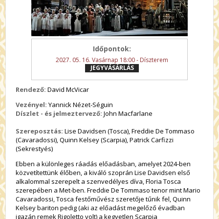
Időpontok:
2027. 05. 16. Vasárnap 18:00 - Díszterem
JEGYVÁSÁRLÁS
Rendező:
David McVicar
Vezényel:
Yannick Nézet-Séguin
Díszlet - és jelmeztervező:
John Macfarlane
Szereposztás:
Lise Davidsen (Tosca), Freddie De Tommaso
(Cavaradossi), Quinn Kelsey (Scarpia), Patrick Carfizzi
(Sekrestyés)
Ebben a különleges ráadás előadásban, amelyet 2024-ben
közvetítettünk élőben, a kiváló szoprán Lise Davidsen első
alkalommal szerepelt a szenvedélyes díva, Floria Tosca
szerepében a Met-ben. Freddie De Tommaso tenor mint Mario
Cavaradossi, Tosca festőművész szeretője tűnik fel, Quinn
Kelsey bariton pedig (aki az előadást megelőző évadban
igazán remek Rigoletto volt) a kegyetlen Scarpia