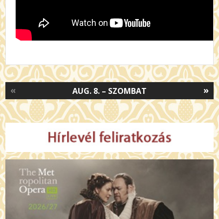
«
»
AUG. 8. – SZOMBAT