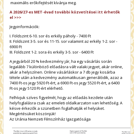
maximális erőkifejtését kívánja meg.
A 2026/27-es MET-évad további közvetítései itt érhetők
el >>>
Jegyinformációk:
I. Földszint 6-10. sor és erkély páholy - 7400 Ft
II. Földszint 3-5. sor és 11-15. sor valamint az erkély 1-2. sor -
6900 Ft
III. Földszint 1-2. sora és erkély 3-5. sor - 6400 Ft
A jegyárból 20 % kedvezmény jár, ha egy vásárlás során
legalább 7 különböző előadásra vált valaki jegyet, akár online,
akár a helyszínen. Online vásárláskor a 7 db jegy kosárba
tétele után a kedvezmény automatikusan generálódik, azaz a
7400 Ft-os jegy 5920 Ft-ért, a 6900 Ft-os jegy 5520 Ft-ért, a 6400
Ft-os jegy 5120 Ft-ért elérhető.
Felhívjuk szíves figyelmét, hogy az előadás kezdete után
helyfoglalásra csak az emeleti oldalkarzaton van lehetőség. A
késve érkezők a szünetben foglalhatják el helyüket.
Megértésüket köszönjük!
Az Uránia Nemzeti Filmszínház Igazgatósága