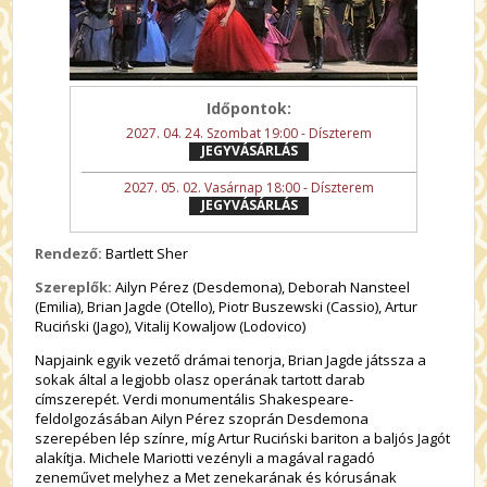
Időpontok:
2027. 04. 24. Szombat 19:00 - Díszterem
JEGYVÁSÁRLÁS
2027. 05. 02. Vasárnap 18:00 - Díszterem
JEGYVÁSÁRLÁS
Rendező:
Bartlett Sher
Szereplők:
Ailyn Pérez (Desdemona), Deborah Nansteel
(Emilia), Brian Jagde (Otello), Piotr Buszewski (Cassio), Artur
Ruciński (Jago), Vitalij Kowaljow (Lodovico)
Napjaink egyik vezető drámai tenorja, Brian Jagde játssza a
sokak által a legjobb olasz operának tartott darab
címszerepét. Verdi monumentális Shakespeare-
feldolgozásában Ailyn Pérez szoprán Desdemona
szerepében lép színre, míg Artur Ruciński bariton a baljós Jagót
alakítja. Michele Mariotti vezényli a magával ragadó
zeneművet melyhez a Met zenekarának és kórusának