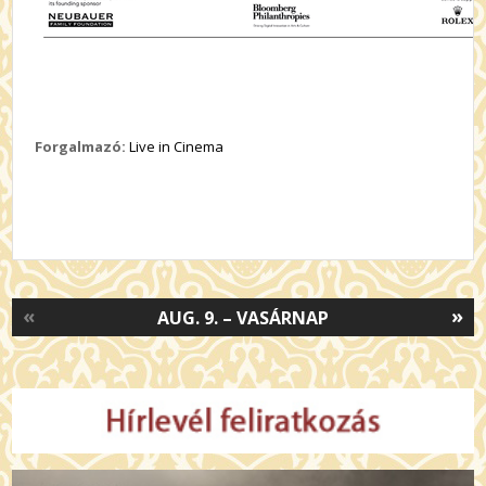
Forgalmazó:
Live in Cinema
«
»
AUG. 9. – VASÁRNAP