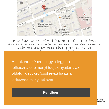
PÉNZTÁRNYITÁS: AZ ELSŐ VETÍTÉS KEZDETE ELŐTT FÉL ÓRÁVAL.
PÉNZTÁRZÁRÁS: AZ UTOLSÓ ELŐADÁS KEZDETÉT KÖVETŐEN 15 PERCCEL.
A KÁVÉZÓ A MOZI NYITVATARTÁSI IDEJÉBEN TART NYITVA.
© URÁNIA NEMZETI FILMSZÍNHÁZ
AZ
ART-MOZI EGYESÜLET
TAGMOZIJA
Annak érdekében, hogy a legjobb
1088 BUDAPEST, RÁKÓCZI ÚT 21.
felhasználói élményt tudjuk nyújtani, az
MEGKÖZELÍTÉS
oldalunk sütiket (cookie-at) használ.
JEGYINFORMÁCIÓ
ÍRJON NEKÜNK!
adatvédelmi nyilatkozat
KÖZÉRDEKŰ ADATOK
SAJTÓ
ADATVÉDELMI TÁJÉKOZTATÓ
Rendben