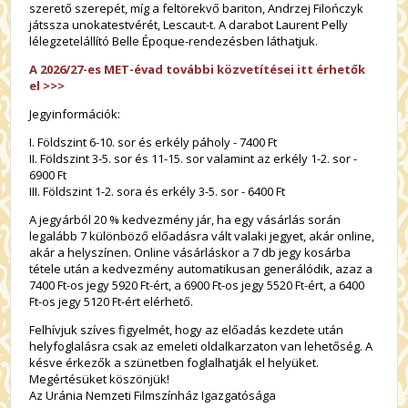
szerető szerepét, míg a feltörekvő bariton, Andrzej Filończyk
játssza unokatestvérét, Lescaut-t. A darabot Laurent Pelly
lélegzetelállító Belle Époque-rendezésben láthatjuk.
A 2026/27-es MET-évad további közvetítései itt érhetők
el >>>
Jegyinformációk:
I. Földszint 6-10. sor és erkély páholy - 7400 Ft
II. Földszint 3-5. sor és 11-15. sor valamint az erkély 1-2. sor -
6900 Ft
III. Földszint 1-2. sora és erkély 3-5. sor - 6400 Ft
A jegyárból 20 % kedvezmény jár, ha egy vásárlás során
legalább 7 különböző előadásra vált valaki jegyet, akár online,
akár a helyszínen. Online vásárláskor a 7 db jegy kosárba
tétele után a kedvezmény automatikusan generálódik, azaz a
7400 Ft-os jegy 5920 Ft-ért, a 6900 Ft-os jegy 5520 Ft-ért, a 6400
Ft-os jegy 5120 Ft-ért elérhető.
Felhívjuk szíves figyelmét, hogy az előadás kezdete után
helyfoglalásra csak az emeleti oldalkarzaton van lehetőség. A
késve érkezők a szünetben foglalhatják el helyüket.
Megértésüket köszönjük!
Az Uránia Nemzeti Filmszínház Igazgatósága