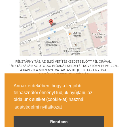
PÉNZTÁRNYITÁS: AZ ELSŐ VETÍTÉS KEZDETE ELŐTT FÉL ÓRÁVAL.
PÉNZTÁRZÁRÁS: AZ UTOLSÓ ELŐADÁS KEZDETÉT KÖVETŐEN 15 PERCCEL.
A KÁVÉZÓ A MOZI NYITVATARTÁSI IDEJÉBEN TART NYITVA.
© URÁNIA NEMZETI FILMSZÍNHÁZ
AZ
ART-MOZI EGYESÜLET
TAGMOZIJA
Annak érdekében, hogy a legjobb
1088 BUDAPEST, RÁKÓCZI ÚT 21.
felhasználói élményt tudjuk nyújtani, az
MEGKÖZELÍTÉS
oldalunk sütiket (cookie-at) használ.
JEGYINFORMÁCIÓ
ÍRJON NEKÜNK!
adatvédelmi nyilatkozat
KÖZÉRDEKŰ ADATOK
SAJTÓ
ADATVÉDELMI TÁJÉKOZTATÓ
Rendben