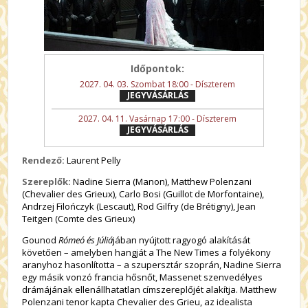
Időpontok:
2027. 04. 03. Szombat 18:00 - Díszterem
JEGYVÁSÁRLÁS
2027. 04. 11. Vasárnap 17:00 - Díszterem
JEGYVÁSÁRLÁS
Rendező:
Laurent Pelly
Szereplők:
Nadine Sierra (Manon), Matthew Polenzani
(Chevalier des Grieux), Carlo Bosi (Guillot de Morfontaine),
Andrzej Filończyk (Lescaut), Rod Gilfry (de Brétigny), Jean
Teitgen (Comte des Grieux)
Gounod
Rómeó és Júliá
jában nyújtott ragyogó alakítását
követően – amelyben hangját a The New Times a folyékony
aranyhoz hasonlította – a szupersztár szoprán, Nadine Sierra
egy másik vonzó francia hősnőt, Massenet szenvedélyes
drámájának ellenállhatatlan címszereplőjét alakítja. Matthew
Polenzani tenor kapta Chevalier des Grieu, az idealista