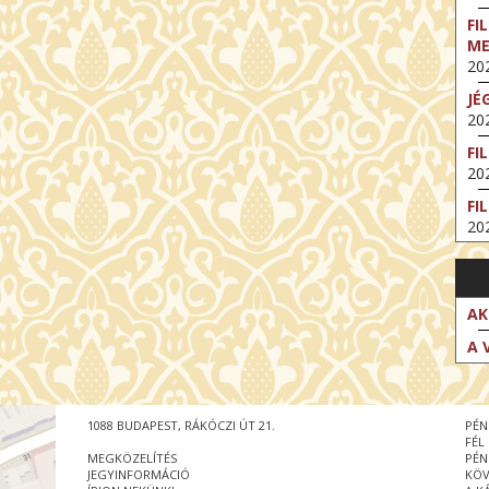
FI
M
202
JÉ
202
FI
202
FI
202
EX
VA
202
AK
NT
A 
ST
202
BE
1088 BUDAPEST, RÁKÓCZI ÚT 21.
PÉN
202
FÉL
MEGKÖZELÍTÉS
PÉN
NT
JEGYINFORMÁCIÓ
KÖV
IM