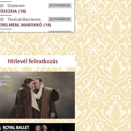
:00 Díszterem
JEGYVÁSÁRLÁS
ÜSSZEIA (16)
00 Törőcsik Mari terem
JEGYVÁSÁRLÁS
ERELMEM, MAROKKÓ (16)
:00 Csortos terem
JEGYVÁSÁRLÁS
LLÓ, HAIFA! (16)
30 Fábri terem
JEGYVÁSÁRLÁS
ZONGORAHANGOLÓ (16)
:00 Csortos terem
JEGYVÁSÁRLÁS
GENTIN TÖRTÉNETEK (16)
30 Törőcsik Mari terem
JEGYVÁSÁRLÁS
KET NEM BESZÉLEK (16)
00 Fábri terem
JEGYVÁSÁRLÁS
SERŰ KARÁCSONY (16)
:30 Díszterem
JEGYVÁSÁRLÁS
GYŰLÖLET (16)