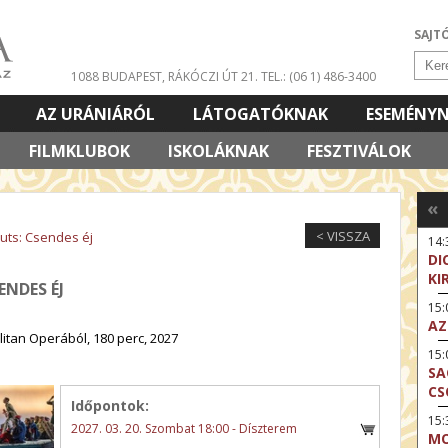
SAJT
1088 BUDAPEST, RÁKÓCZI ÚT 21.
TEL.: (06 1) 486-3400
AZ URÁNIÁRÓL
LÁTOGATÓKNAK
ESEMÉNY
FILMKLUBOK
ISKOLÁKNAK
FESZTIVÁLOK
«
< VISSZA
Puts: Csendes éj
14:
DI
KI
ENDES ÉJ
15
AZ
itan Operából, 180 perc, 2027
15
SA
CS
Időpontok:
15:
2027. 03. 20. Szombat 18:00 - Díszterem
MO