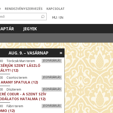
Ó
RENDEZVÉNYSZERVEZÉS
KAPCSOLAT
HU
/
EN
NAPTÁR
JEGYEK
»
AUG. 9. – VASÁRNAP
30 Törőcsik Mari terem
JEGYVÁSÁRLÁS
CSÉRJÜK SZENT LÁSZLÓ
RÁLYT! (12)
:00 Csortos terem
JEGYVÁSÁRLÁS
 ARANY SPATULA (12)
:00 Díszterem
JEGYVÁSÁRLÁS
CRÉ COEUR - A SZENT SZÍV
ODÁLATOS HATALMA (12)
30 Fábri terem
JEGYVÁSÁRLÁS
MO (12)