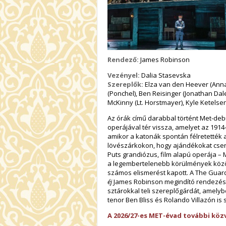
Rendező:
James Robinson
Vezényel:
Dalia Stasevska
Szereplők:
Elza van den Heever (Anna 
(Ponchel), Ben Reisinger (Jonathan Dale),
McKinny (Lt. Horstmayer), Kyle Ketelse
Az órák című darabbal történt Met-deb
operájával tér vissza, amelyet az 191
amikor a katonák spontán félretették a
lövészárkokon, hogy ajándékokat cser
Puts grandiózus, film alapú operája – 
a legembertelenebb körülmények közöt
számos elismerést kapott. A The Guar
éj
James Robinson megindító rendezéséb
sztárokkal teli szereplőgárdát, amely
tenor Ben Bliss és Rolando Villazón is
A 2026/27-es MET-évad további közv