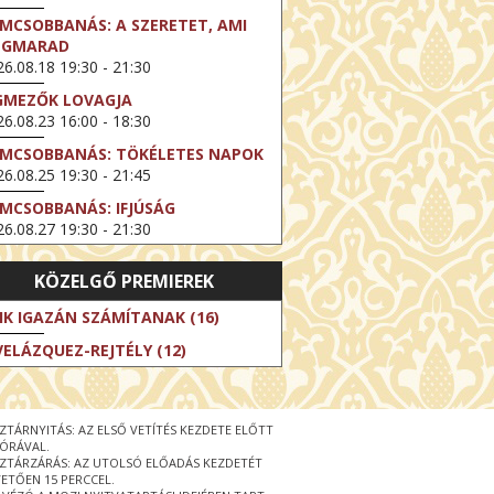
LMCSOBBANÁS: A SZERETET, AMI
EGMARAD
6.08.18 19:30 - 21:30
GMEZŐK LOVAGJA
6.08.23 16:00 - 18:30
LMCSOBBANÁS: TÖKÉLETES NAPOK
6.08.25 19:30 - 21:45
LMCSOBBANÁS: IFJÚSÁG
6.08.27 19:30 - 21:30
HIBITION ON SCREEN: VINCENT
KÖZELGŐ PREMIEREK
N GOGH - ÚJ LÁTÁSMÓD
6.08.30 11:00 - 12:30
IK IGAZÁN SZÁMÍTANAK (16)
 LIVE / DAVID IRELAND: THE FIFTH
VELÁZQUEZ-REJTÉLY (12)
EP
6.09.01 19:00 - 21:00
RLIN ELESTE
ZTÁRNYITÁS: AZ ELSŐ VETÍTÉS KEZDETE ELŐTT
6.09.13 16:00 - 19:00
 ÓRÁVAL.
ZTÁRZÁRÁS: AZ UTOLSÓ ELŐADÁS KEZDETÉT
 LIVE / OSCAR WILDE: THE
ETŐEN 15 PERCCEL.
PORTANCE OF BEING EARNEST