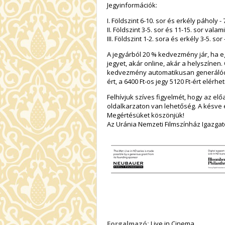
Jegyinformációk:
I. Földszint 6-10. sor és erkély páholy - 
II. Földszint 3-5. sor és 11-15. sor valami
III. Földszint 1-2. sora és erkély 3-5. sor 
A jegyárból 20 % kedvezmény jár, ha e
jegyet, akár online, akár a helyszínen.
kedvezmény automatikusan generálódik, 
ért, a 6400 Ft-os jegy 5120 Ft-ért elérhet
Felhívjuk szíves figyelmét, hogy az el
oldalkarzaton van lehetőség. A késve 
Megértésüket köszönjük!
Az Uránia Nemzeti Filmszínház Igazga
Forgalmazó:
Live in Cinema