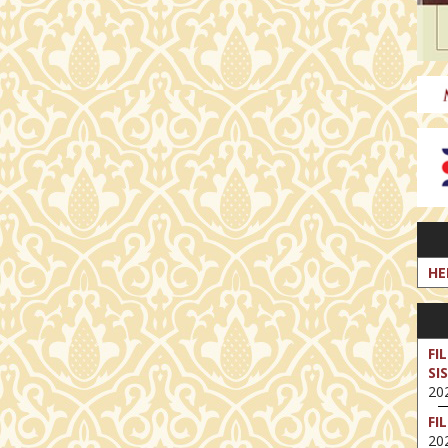
HE
FI
SI
202
FI
202