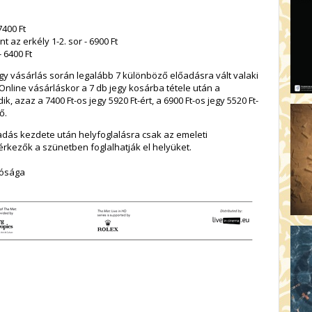
7400 Ft
nt az erkély 1-2. sor - 6900 Ft
- 6400 Ft
gy vásárlás során legalább 7 különböző előadásra vált valaki
 Online vásárláskor a 7 db jegy kosárba tétele után a
azaz a 7400 Ft-os jegy 5920 Ft-ért, a 6900 Ft-os jegy 5520 Ft-
ő.
őadás kezdete után helyfoglalásra csak az emeleti
érkezők a szünetben foglalhatják el helyüket.
tósága