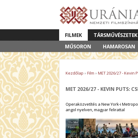
FILMEK
TÁRSMŰVÉSZETEK
MŰSORON
VETÍTETT KÉPES ELŐADÁSOK
HAMAROSAN
Kezdőlap
»
Film
»
MET 2026/27 - Kevin 
MET 2026/27 - KEVIN PUTS: CS
Operaközvetítés a New York-i Metropol
angol nyelven, magyar felirattal