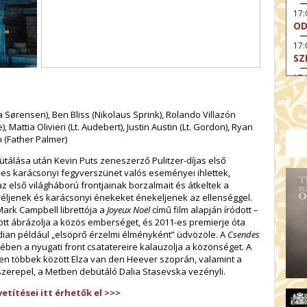
17
OD
17:
SZ
17
HE
17:
Sørensen), Ben Bliss (Nikolaus Sprink), Rolando Villazón
A 
 Mattia Olivieri (Lt. Audebert), Justin Austin (Lt. Gordon), Ryan
n (Father Palmer)
19
AR
ütálása után Kevin Puts zeneszerző Pulitzer-díjas első
4-es karácsonyi fegyverszünet valós eseményei ihlettek,
19:
z első világháború frontjainak borzalmait és átkeltek a
MI
éljenek és karácsonyi énekeket énekeljenek az ellenséggel.
20:
Mark Campbell librettója a
Joyeux Noël
című film alapján íródott –
KE
t ábrázolja a közös emberséget, és 2011-es premierje óta
dian például „elsöprő érzelmi élményként” üdvözöle. A
Csendes
20
en a nyugati front csatatereire kalauzolja a közönséget. A
A 
ben többek között Elza van den Heever szoprán, valamint a
 szerepel, a Metben debütáló Dalia Stasevska vezényli.
etítései itt érhetők el >>>