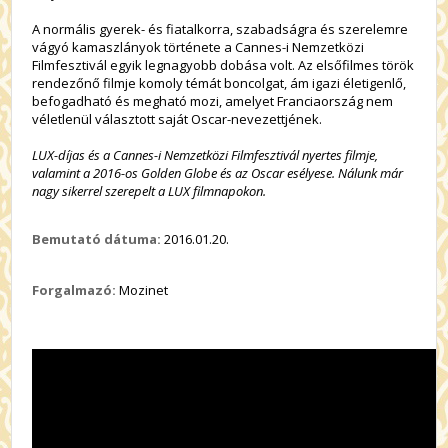
A normális gyerek- és fiatalkorra, szabadságra és szerelemre
vágyó kamaszlányok története a Cannes-i Nemzetközi
Filmfesztivál egyik legnagyobb dobása volt. Az elsőfilmes török
rendezőnő filmje komoly témát boncolgat, ám igazi életigenlő,
befogadható és megható mozi, amelyet Franciaország nem
véletlenül választott saját Oscar-nevezettjének.
LUX-díjas és a Cannes-i Nemzetközi Filmfesztivál nyertes filmje,
valamint a 2016-os Golden Globe és az Oscar esélyese. Nálunk már
nagy sikerrel szerepelt a LUX filmnapokon
.
Bemutató dátuma:
2016.01.20.
Forgalmazó:
Mozinet