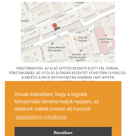
PÉNZTÁRNYITÁS: AZ ELSŐ VETÍTÉS KEZDETE ELŐTT FÉL ÓRÁVAL.
PÉNZTÁRZÁRÁS: AZ UTOLSÓ ELŐADÁS KEZDETÉT KÖVETŐEN 15 PERCCEL.
A KÁVÉZÓ A MOZI NYITVATARTÁSI IDEJÉBEN TART NYITVA.
© URÁNIA NEMZETI FILMSZÍNHÁZ
AZ
ART-MOZI EGYESÜLET
TAGMOZIJA
Annak érdekében, hogy a legjobb
1088 BUDAPEST, RÁKÓCZI ÚT 21.
felhasználói élményt tudjuk nyújtani, az
MEGKÖZELÍTÉS
oldalunk sütiket (cookie-at) használ.
JEGYINFORMÁCIÓ
ÍRJON NEKÜNK!
adatvédelmi nyilatkozat
KÖZÉRDEKŰ ADATOK
SAJTÓ
ADATVÉDELMI TÁJÉKOZTATÓ
Rendben