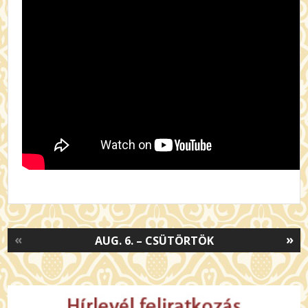
«
»
AUG. 6. – CSÜTÖRTÖK