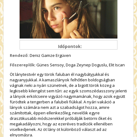
Időpontok:
Rendező:
Deniz Gamze Ergüven
Főszereplők
: Günes Sensoy, Doga Zeynep Doguslu, Elit Iscan
Öt lánytestvér egy török faluban él nagybátyjukkal és
nagyanyjukkal. A kamaszlányok felhőtlen boldogságban
vágnak neki a nyári szünetnek, de a bigott török közeg a
legkisebb kilengést sem tűri: az egyik szomszédasszony jelenti
a lányok erkölcseire vigyázó nagymamának, hogy azok együtt
fürödtek a tengerben a falubeli fiúkkal. A nyári vakáció a
lányok számára nem azt a szabadságot hozza, amire
számítottak, éppen ellenkezőleg, nevelőik egyre
drasztikusabb módszerekkel próbálják betörni őket és
megakadályozni, hogy az ezeréves tradíciók ellenében
viselkedjenek. Az öt lány öt különböző választ ad az
elnyomásra.