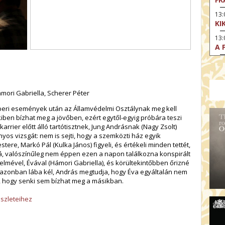
13
KI
13
A 
14:
DI
KI
ámori Gabriella, Scherer Péter
15
AZ
beri események után az Államvédelmi Osztálynak meg kell
iben bízhat meg a jövőben, ezért egytől-egyig próbára teszi
15
arrier előtt álló tartótisztnek, Jung Andrásnak (Nagy Zsolt)
SA
yos vizsgát: nem is sejti, hogy a szemközti ház egyik
CS
tere, Markó Pál (Kulka János) figyeli, és értékeli minden tettét,
15:
, valószínűleg nem éppen ezen a napon találkozna konspirált
MO
relmével, Évával (Hámori Gabriella), és körültekintőbben őrizné
ak azonban lába kél, András megtudja, hogy Éva egyáltalán nem
17
ül, hogy senki sem bízhat meg a másikban.
HE
17:
szleteihez
SZ
17