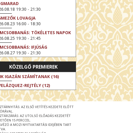
EGMARAD
6.08.18 19:30 - 21:30
GMEZŐK LOVAGJA
6.08.23 16:00 - 18:30
LMCSOBBANÁS: TÖKÉLETES NAPOK
6.08.25 19:30 - 21:45
LMCSOBBANÁS: IFJÚSÁG
6.08.27 19:30 - 21:30
HIBITION ON SCREEN: VINCENT
KÖZELGŐ PREMIEREK
N GOGH - ÚJ LÁTÁSMÓD
6.08.30 11:00 - 12:30
IK IGAZÁN SZÁMÍTANAK (16)
 LIVE / DAVID IRELAND: THE FIFTH
VELÁZQUEZ-REJTÉLY (12)
EP
6.09.01 19:00 - 21:00
RLIN ELESTE
ZTÁRNYITÁS: AZ ELSŐ VETÍTÉS KEZDETE ELŐTT
6.09.13 16:00 - 19:00
 ÓRÁVAL.
ZTÁRZÁRÁS: AZ UTOLSÓ ELŐADÁS KEZDETÉT
 LIVE / OSCAR WILDE: THE
ETŐEN 15 PERCCEL.
PORTANCE OF BEING EARNEST
ÁVÉZÓ A MOZI NYITVATARTÁSI IDEJÉBEN TART
6.09.22 19:00 - 22:00
TVA.