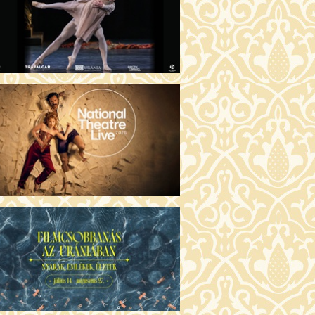
ÜSSZEIA (16)
30 Fábri terem
JEGYVÁSÁRLÁS
ZONGORAHANGOLÓ (16)
:00 Csortos terem
JEGYVÁSÁRLÁS
GENTIN TÖRTÉNETEK (16)
30 Törőcsik Mari terem
JEGYVÁSÁRLÁS
KET NEM BESZÉLEK (16)
00 Fábri terem
JEGYVÁSÁRLÁS
SERŰ KARÁCSONY (16)
:30 Díszterem
JEGYVÁSÁRLÁS
GYŰLÖLET (16)