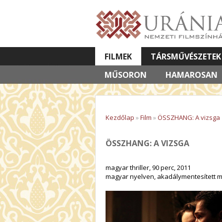
FILMEK
TÁRSMŰVÉSZETEK
MŰSORON
VETÍTETT KÉPES ELŐADÁSOK
HAMAROSAN
Kezdőlap
»
Film
»
ÖSSZHANG: A vizsga
ÖSSZHANG: A VIZSGA
magyar thriller, 90 perc, 2011
magyar nyelven, akadálymentesített ma