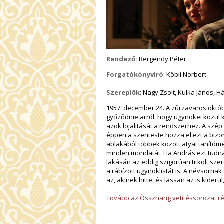
Rendező:
Bergendy Péter
Forgatókönyvíró
: Köbli Norbert
Szereplők
: Nagy Zsolt, Kulka János, H
1957. december 24. A zűrzavaros októ
győződnie arról, hogy ügynökei közül k
azok lojalitását a rendszerhez. A szép k
éppen a szenteste hozza el ezt a bizon
ablakából többek között atyai tanítómes
minden mondatát. Ha András ezt tudná
lakásán az eddig szigorúan titkolt sze
a rábízott ügynöklistát is. A névsorn
az, akinek hitte, és lassan az is kider
Tovább az Összhang vetítéssorozat ré