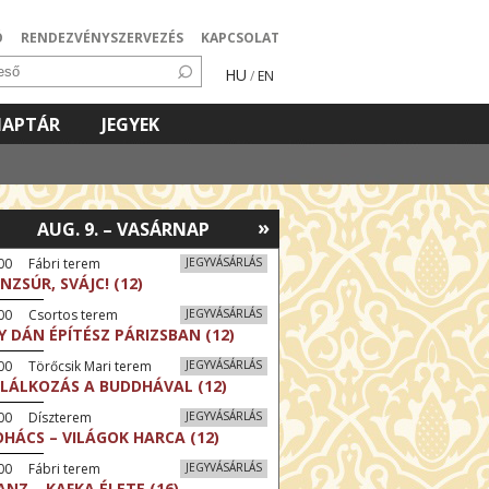
Ó
RENDEZVÉNYSZERVEZÉS
KAPCSOLAT
HU
/
EN
NAPTÁR
JEGYEK
»
AUG. 9. – VASÁRNAP
00 Fábri terem
JEGYVÁSÁRLÁS
NZSÚR, SVÁJC! (12)
:00 Csortos terem
JEGYVÁSÁRLÁS
Y DÁN ÉPÍTÉSZ PÁRIZSBAN (12)
00 Törőcsik Mari terem
JEGYVÁSÁRLÁS
LÁLKOZÁS A BUDDHÁVAL (12)
:00 Díszterem
JEGYVÁSÁRLÁS
HÁCS – VILÁGOK HARCA (12)
00 Fábri terem
JEGYVÁSÁRLÁS
ANZ – KAFKA ÉLETE (16)