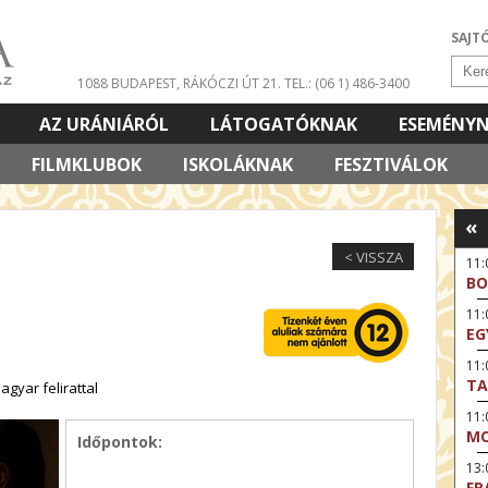
SAJT
1088 BUDAPEST, RÁKÓCZI ÚT 21.
TEL.: (06 1) 486-3400
AZ URÁNIÁRÓL
LÁTOGATÓKNAK
ESEMÉNY
FILMKLUBOK
ISKOLÁKNAK
FESZTIVÁLOK
«
< VISSZA
11:
BO
11
EG
11:
TA
gyar felirattal
11
MO
Időpontok:
13:
FR