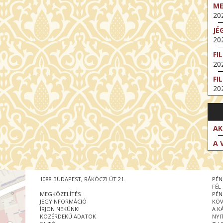
M
202
JÉ
202
FI
202
FI
202
EX
VA
202
AK
NT
A 
ST
202
BE
1088 BUDAPEST, RÁKÓCZI ÚT 21.
PÉN
202
FÉL
MEGKÖZELÍTÉS
PÉN
NT
JEGYINFORMÁCIÓ
KÖV
IM
ÍRJON NEKÜNK!
A K
202
KÖZÉRDEKŰ ADATOK
NYI