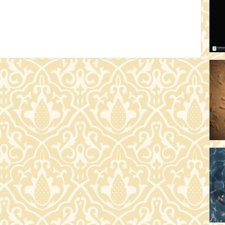
OD
17:
A 
19
AR
19:
MI
20:
KE
20
A 