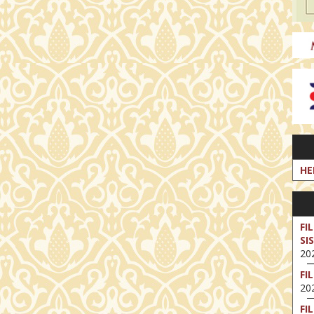
HE
FI
SI
202
FI
202
FI