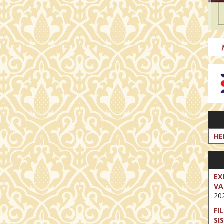
HE
EX
VA
202
FI
SI