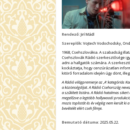
Rendező:
Jirí Mádl
Szereplők
: Vojtech Vodochodsky, Ond
1968, Csehszlovákia. A szabadság illat
Csehszlovák Rádió szerkesztősége igyek
adni a hallgatók számára. A szerkesztő
kockáztatja, hogy cenzúrázatlan infor
kitörő forradalom idején úgy dönt, illeg
A Rádió világpremierje az ‚A‘ kategóriás Ka
a közönségdíjat. A Rádió Csehország neveze
a szűkített listára. A Rádió hatalmas siker
megelőzve a legtöbb hollywoodi produkciót
mozis toplistát és év végéig nem került ki
bevételét elért cseh filmje.
Bemutató dátuma:
2025.05.22.