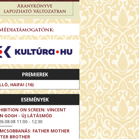
PREMIEREK
LLÓ, HAIFA! (16)
ESEMÉNYEK
HIBITION ON SCREEN: VINCENT
N GOGH - ÚJ LÁTÁSMÓD
6.08.08 11:00 - 12:30
LMCSOBBANÁS: FATHER MOTHER
STER BROTHER