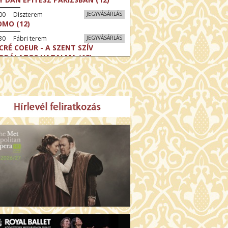
:00 Díszterem
JEGYVÁSÁRLÁS
MO (12)
30 Fábri terem
JEGYVÁSÁRLÁS
CRÉ COEUR - A SZENT SZÍV
ODÁLATOS HATALMA (12)
30 Törőcsik Mari terem
JEGYVÁSÁRLÁS
ERELMEM, MAROKKÓ (16)
:30 Csortos terem
JEGYVÁSÁRLÁS
HÁCS – VILÁGOK HARCA (12)
:00 Díszterem
JEGYVÁSÁRLÁS
ÜSSZEIA (16)
:30 Csortos terem
JEGYVÁSÁRLÁS
GHÍVÁS (16)
30 Fábri terem
JEGYVÁSÁRLÁS
SERŰ KARÁCSONY (16)
00 Törőcsik Mari terem
JEGYVÁSÁRLÁS
 IDEGEN (16)