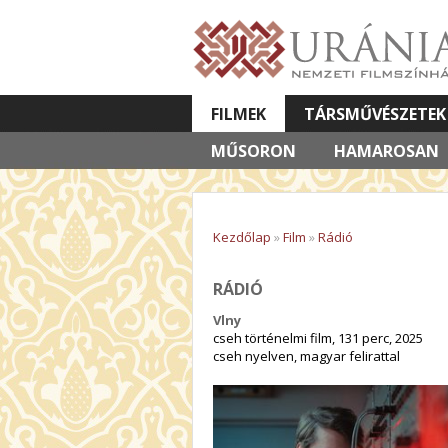
FILMEK
TÁRSMŰVÉSZETEK
MŰSORON
VETÍTETT KÉPES ELŐADÁSOK
HAMAROSAN
Kezdőlap
»
Film
»
Rádió
RÁDIÓ
Vlny
cseh történelmi film, 131 perc, 2025
cseh nyelven, magyar felirattal