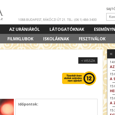
SAJT
1088 BUDAPEST, RÁKÓCZI ÚT 21.
TEL.: (06 1) 486-3400
AZ URÁNIÁRÓL
LÁTOGATÓKNAK
ESEMÉNY
FILMKLUBOK
ISKOLÁKNAK
FESZTIVÁLOK
«
< VISSZA
14
AZ
15:
A 
15
HE
15:
A 
Időpontok:
15
EG