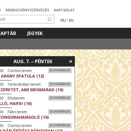
Ó
RENDEZVÉNYSZERVEZÉS
KAPCSOLAT
HU
/
EN
NAPTÁR
JEGYEK
»
AUG. 7. – PÉNTEK
:00 Csortos terem
JEGYVÁSÁRLÁS
 ARANY SPATULA (12)
00 Törőcsik Mari terem
JEGYVÁSÁRLÁS
SZERETET, AMI MEGMARAD (16)
:00 Díszterem
JEGYVÁSÁRLÁS
LLÓ, HAIFA! (16)
00 Fábri terem
JEGYVÁSÁRLÁS
ZONGORAHANGOLÓ (16)
:30 Csortos terem
JEGYVÁSÁRLÁS
Y DÁN ÉPÍTÉSZ PÁRIZSBAN (12)