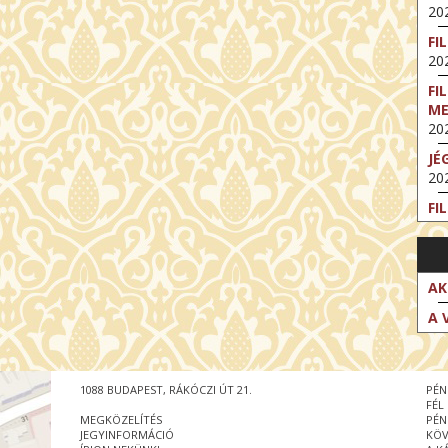
202
FI
202
FI
M
202
JÉ
202
FI
202
FI
202
AK
EX
A 
VA
202
NT
1088 BUDAPEST, RÁKÓCZI ÚT 21.
PÉN
ST
FÉL
202
MEGKÖZELÍTÉS
PÉN
JEGYINFORMÁCIÓ
KÖV
BE