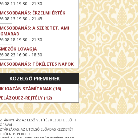
6.08.11 19:30 - 21:30
LMCSOBBANÁS: ÉRZELMI ÉRTÉK
6.08.13 19:30 - 21:45
LMCSOBBANÁS: A SZERETET, AMI
EGMARAD
6.08.18 19:30 - 21:30
GMEZŐK LOVAGJA
6.08.23 16:00 - 18:30
LMCSOBBANÁS: TÖKÉLETES NAPOK
6.08.25 19:30 - 21:45
KÖZELGŐ PREMIEREK
LMCSOBBANÁS: IFJÚSÁG
6.08.27 19:30 - 21:30
IK IGAZÁN SZÁMÍTANAK (16)
HIBITION ON SCREEN: VINCENT
VELÁZQUEZ-REJTÉLY (12)
N GOGH - ÚJ LÁTÁSMÓD
6.08.30 11:00 - 12:30
 LIVE / DAVID IRELAND: THE FIFTH
ZTÁRNYITÁS: AZ ELSŐ VETÍTÉS KEZDETE ELŐTT
EP
 ÓRÁVAL.
6.09.01 19:00 - 21:00
ZTÁRZÁRÁS: AZ UTOLSÓ ELŐADÁS KEZDETÉT
ETŐEN 15 PERCCEL.
RLIN ELESTE