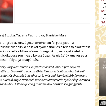
17
MO
17:
SA
CS
17:
rej Stupka, Tatiana Pauhofová, Stanislav Majer
SZ
a lengi be az országot. A történelem forgatagában a
17
szik ellenállni a politikai nyomásnak és hiteles tájékoztatást
MO
ség vezetője Milan Weiner újságíróikon, aki saját életét is
mációkat osszon meg a lakossággal. Az újságírók egy része a
19
álisan folytatja a sugárzást.
OD
19
rlovy Vary Nemzetközi Filmfesztiválon volt, ahol a film elnyerte
ME
ttje az Oscar-díjra a nemzetközi film kategóriában, ahol bekerült
t aratott Csehországban, ahol az év második legnézettebb filmje lett,
19:
. A Rádió augusztusi cseh mozibemutatója után nyolc hétig vezette a
KE
 a top10-ből. A Rádió jelenleg minden idők harmadik legnagyobb
20:
AZ