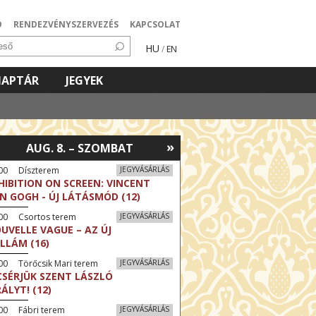
Ó
RENDEZVÉNYSZERVEZÉS
KAPCSOLAT
HU
/
EN
NAPTÁR
JEGYEK
»
AUG. 8. – SZOMBAT
:00 Díszterem
JEGYVÁSÁRLÁS
HIBITION ON SCREEN: VINCENT
N GOGH - ÚJ LÁTÁSMÓD (12)
:00 Csortos terem
JEGYVÁSÁRLÁS
UVELLE VAGUE – AZ ÚJ
LLÁM (16)
00 Törőcsik Mari terem
JEGYVÁSÁRLÁS
CSÉRJÜK SZENT LÁSZLÓ
RÁLYT! (12)
00 Fábri terem
JEGYVÁSÁRLÁS