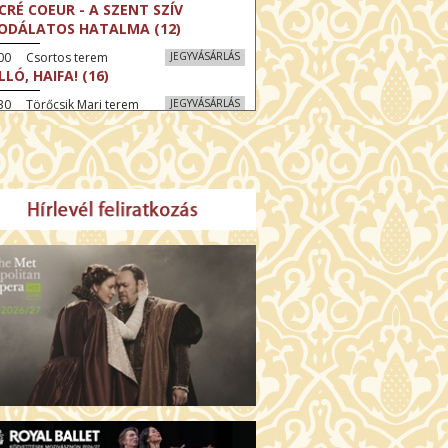
CRÉ COEUR - A SZENT SZÍV
ODÁLATOS HATALMA (12)
:00 Csortos terem
JEGYVÁSÁRLÁS
LLÓ, HAIFA! (16)
30 Törőcsik Mari terem
JEGYVÁSÁRLÁS
KEGYELEM (16)
:30 Díszterem
JEGYVÁSÁRLÁS
GYAR MENYEGZŐ (12)
30 Fábri terem
JEGYVÁSÁRLÁS
SSZI ÉSZAK (12)
:00 Csortos terem
JEGYVÁSÁRLÁS
HÁCS – VILÁGOK HARCA (12)
:30 Díszterem
JEGYVÁSÁRLÁS
ÜSSZEIA (16)
00 Törőcsik Mari terem
JEGYVÁSÁRLÁS
LÁLKOZÁS A BUDDHÁVAL (12)
00 Fábri terem
JEGYVÁSÁRLÁS
MO (12)
:00 Csortos terem
JEGYVÁSÁRLÁS