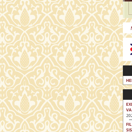
HE
EX
VA
202
FI
SI