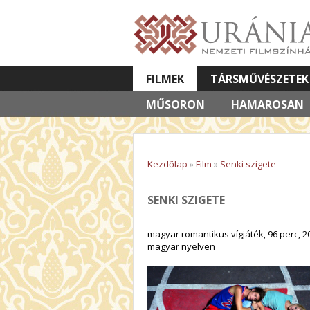
FILMEK
TÁRSMŰVÉSZETEK
MŰSORON
VETÍTETT KÉPES ELŐADÁSOK
HAMAROSAN
Kezdőlap
»
Film
»
Senki szigete
SENKI SZIGETE
magyar romantikus vígjáték, 96 perc, 2
magyar nyelven