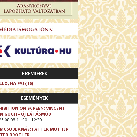
PREMIEREK
LLÓ, HAIFA! (16)
ESEMÉNYEK
HIBITION ON SCREEN: VINCENT
N GOGH - ÚJ LÁTÁSMÓD
6.08.08 11:00 - 12:30
LMCSOBBANÁS: FATHER MOTHER
STER BROTHER