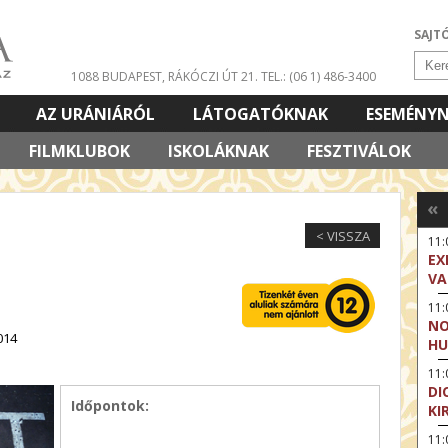
SAJT
1088 BUDAPEST, RÁKÓCZI ÚT 21.
TEL.: (06 1) 486-3400
AZ URÁNIÁRÓL
LÁTOGATÓKNAK
ESEMÉNY
FILMKLUBOK
ISKOLÁKNAK
FESZTIVÁLOK
«
< VISSZA
11
EX
VA
11
NO
014
HU
11:
DI
Időpontok:
KI
11: