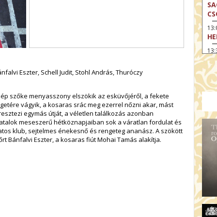
SA
CS
13
HE
13:
A 
nfalvi Eszter, Schell Judit, Stohl András, Thuróczy
13
MA
 szép szőke menyasszony elszökik az esküvőjéről, a fekete
14:
ME
zigetére vágyik, a kosaras srác meg ezerrel nőzni akar, mást
sztezi egymás útját, a véletlen találkozás azonban
15
iatalok meseszerű hétköznapjaiban sok a váratlan fordulat és
MO
zatos klub, sejtelmes énekesnő és rengeteg ananász. A szökött
rt Bánfalvi Eszter, a kosaras fiút Mohai Tamás alakítja.
15
OD
16:
TA
17:
MO
17