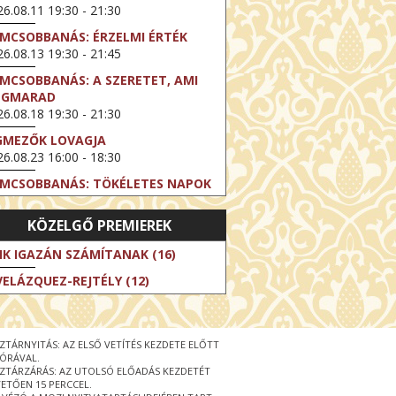
6.08.11 19:30 - 21:30
LMCSOBBANÁS: ÉRZELMI ÉRTÉK
6.08.13 19:30 - 21:45
LMCSOBBANÁS: A SZERETET, AMI
EGMARAD
6.08.18 19:30 - 21:30
GMEZŐK LOVAGJA
6.08.23 16:00 - 18:30
LMCSOBBANÁS: TÖKÉLETES NAPOK
6.08.25 19:30 - 21:45
KÖZELGŐ PREMIEREK
LMCSOBBANÁS: IFJÚSÁG
6.08.27 19:30 - 21:30
IK IGAZÁN SZÁMÍTANAK (16)
HIBITION ON SCREEN: VINCENT
VELÁZQUEZ-REJTÉLY (12)
N GOGH - ÚJ LÁTÁSMÓD
6.08.30 11:00 - 12:30
 LIVE / DAVID IRELAND: THE FIFTH
ZTÁRNYITÁS: AZ ELSŐ VETÍTÉS KEZDETE ELŐTT
EP
 ÓRÁVAL.
6.09.01 19:00 - 21:00
ZTÁRZÁRÁS: AZ UTOLSÓ ELŐADÁS KEZDETÉT
ETŐEN 15 PERCCEL.
RLIN ELESTE