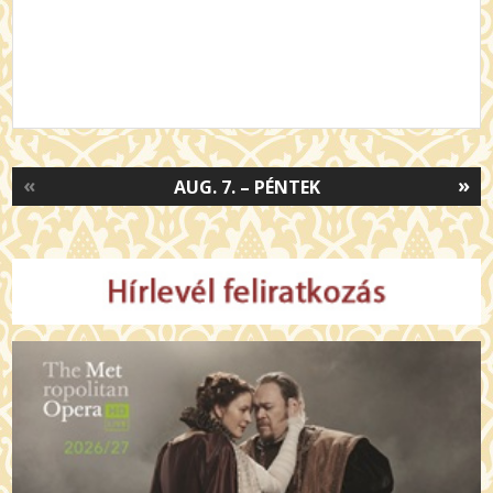
«
»
AUG. 7. – PÉNTEK