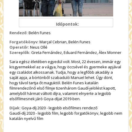
Időpontok:
Rendező:
Belén Funes
Forgatókönyv:
Marçal Cebrian, Belén Funes
Operatőr:
Neus Ollé
Szereplők:
Greta Fernández, Eduard Fernández, Àlex Monner
Sara egész életében egyedül volt. Most, 22 évesen, immár egy
kisgyermekkel az a vágya, hogy öccsével és gyermeke apjával
egy családot alkossanak. Tudja, hogy a legfőbb akadály a
saját apja, a börtönből szabaduló Manuel lehet. Úgy dönt,
hogy távol tartja őt maguktól. Belén Funes katalán
filmrendezőnő első filmje tizenhárom Gaudí-jelölést kapott,
amelyből hármat váltott díjra, valamint elnyerte a legjobb
elsőfilmesnek járó Goya-díjat 2019-ben.
Díjak:
Goya-díj 2020 - legjobb elsőfilmes rendező
Gaudí-díj 2020 - legjobb film, legjobb forgatókönyv, legjobb nem
katalán nyelvű film