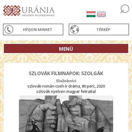
HÍVJON MINKET
TÉRKÉP
MENÜ
SZLOVÁK FILMNAPOK: SZOLGÁK
Služobníci
szlovák-román-cseh-ír dráma, 80 perc, 2020
szlovák nyelven magyar felirattal