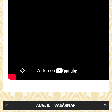
«
»
AUG. 9. – VASÁRNAP