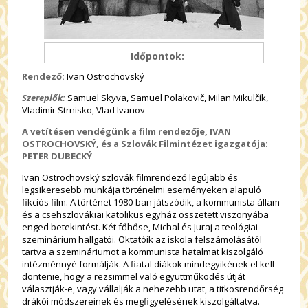
Időpontok:
Rendező:
Ivan Ostrochovský
Szereplők:
Samuel Skyva, Samuel Polakovič, Milan Mikulčík,
Vladimír Strnisko, Vlad Ivanov
A vetítésen vendégünk a film rendezője, IVAN
OSTROCHOVSKÝ, és a Szlovák Filmintézet igazgatója:
PETER DUBECKÝ
Ivan Ostrochovský szlovák filmrendező legújabb és
legsikeresebb munkája történelmi eseményeken alapuló
fikciós film. A történet 1980-ban játszódik, a kommunista állam
és a csehszlovákiai katolikus egyház összetett viszonyába
enged betekintést. Két főhőse, Michal és Juraj a teológiai
szeminárium hallgatói. Oktatóik az iskola felszámolásától
tartva a szemináriumot a kommunista hatalmat kiszolgáló
intézménnyé formálják. A fiatal diákok mindegyikének el kell
döntenie, hogy a rezsimmel való együttműködés útját
választják-e, vagy vállalják a nehezebb utat, a titkosrendőrség
drákói módszereinek és megfigyelésének kiszolgáltatva.