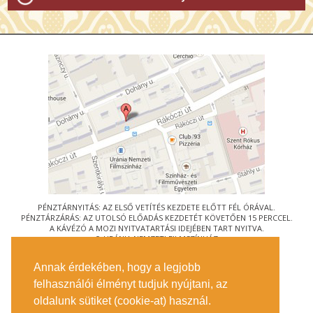
PÉNZTÁRNYITÁS: AZ ELSŐ VETÍTÉS KEZDETE ELŐTT FÉL ÓRÁVAL.
PÉNZTÁRZÁRÁS: AZ UTOLSÓ ELŐADÁS KEZDETÉT KÖVETŐEN 15 PERCCEL.
A KÁVÉZÓ A MOZI NYITVATARTÁSI IDEJÉBEN TART NYITVA.
© URÁNIA NEMZETI FILMSZÍNHÁZ
AZ
ART-MOZI EGYESÜLET
TAGMOZIJA
Annak érdekében, hogy a legjobb
1088 BUDAPEST, RÁKÓCZI ÚT 21.
felhasználói élményt tudjuk nyújtani, az
MEGKÖZELÍTÉS
oldalunk sütiket (cookie-at) használ.
JEGYINFORMÁCIÓ