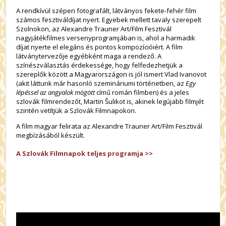
A rendkívül szépen fotografált, látványos fekete-fehér film
számos fesztiváldíjat nyert. Egyebek mellett tavaly szerepelt
Szolnokon, az Alexandre Trauner Art/Film Fesztivál
nagyjátékfilmes versenyprogramjában is, ahol a harmadik
díjat nyerte el elegáns és pontos kompozícióiért. A film
látványtervezője egyébként maga a rendező. A
színészválasztás érdekessége, hogy felfedezhetjük a
szereplők között a Magyarországon is jól ismert Vlad Ivanovot
(akit láttunk már hasonló szemináriumi történetben, az
Egy
lépéssel az angyalok mögött
című román filmben) és a jeles
szlovák filmrendezőt, Martin Šulikot is, akinek legújabb filmjét
szintén vetítjük a Szlovák Filmnapokon.
A film magyar felirata az Alexandre Trauner Art/Film Fesztivál
megbízásából készült.
A Szlovák Filmnapok teljes programja >>