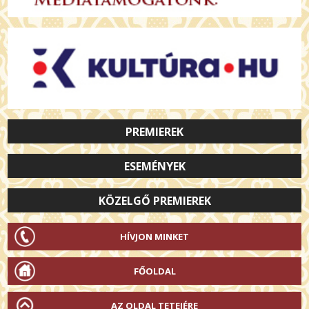
PREMIEREK
ESEMÉNYEK
KÖZELGŐ PREMIEREK
HÍVJON MINKET
FŐOLDAL
AZ OLDAL TETEJÉRE