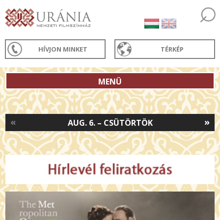
HÍVJON MINKET
TÉRKÉP
MENÜ
«
»
AUG. 6. – CSÜTÖRTÖK