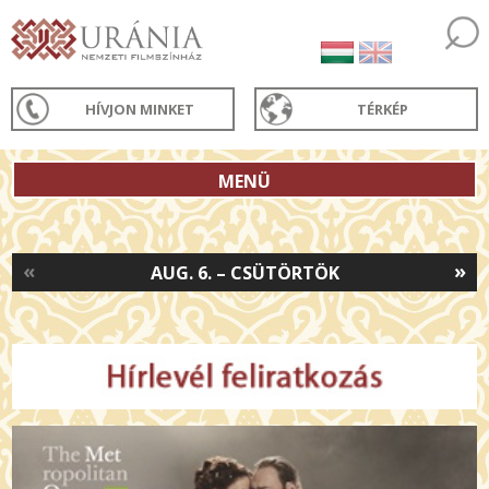
HÍVJON MINKET
TÉRKÉP
MENÜ
«
»
AUG. 6. – CSÜTÖRTÖK