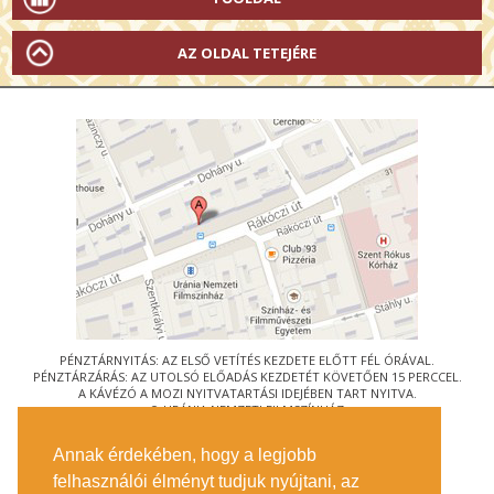
AZ OLDAL TETEJÉRE
PÉNZTÁRNYITÁS: AZ ELSŐ VETÍTÉS KEZDETE ELŐTT FÉL ÓRÁVAL.
PÉNZTÁRZÁRÁS: AZ UTOLSÓ ELŐADÁS KEZDETÉT KÖVETŐEN 15 PERCCEL.
A KÁVÉZÓ A MOZI NYITVATARTÁSI IDEJÉBEN TART NYITVA.
© URÁNIA NEMZETI FILMSZÍNHÁZ
AZ
ART-MOZI EGYESÜLET
TAGMOZIJA
Annak érdekében, hogy a legjobb
1088 BUDAPEST, RÁKÓCZI ÚT 21.
felhasználói élményt tudjuk nyújtani, az