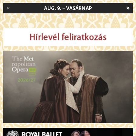
«
»
AUG. 9. – VASÁRNAP