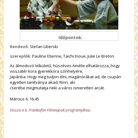
Időpontok:
Rendező:
Stefan Liberski
szereplők
: Pauline Etienne, Taichi Inoue, Julie Le Breton
Az álmodozó lelkületű, húszéves Amélie elhatározza, hogy
visszatér kora gyerekkora színhelyére,
Japánba. Hogy meg tudjon élni, magánórákat ad, de csupán
egyetlen tanítványa akad, Rinri, aki
cserébe megmutatja neki a város ismeretlen arcát.
Március 6. 16.45
Vissza a 6. Frankofón Filmnapok programjához.