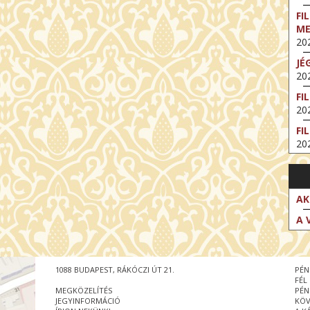
FI
M
202
JÉ
202
FI
202
FI
202
EX
VA
202
AK
NT
A 
ST
202
BE
1088 BUDAPEST, RÁKÓCZI ÚT 21.
PÉN
202
FÉL
MEGKÖZELÍTÉS
PÉN
NT
JEGYINFORMÁCIÓ
KÖV
IM