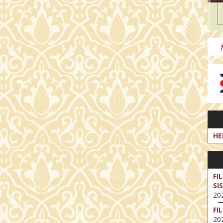
HE
FI
SI
202
FI
202