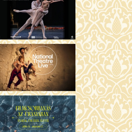
SERŰ KARÁCSONY (16)
:30 Díszterem
JEGYVÁSÁRLÁS
GYŰLÖLET (16)