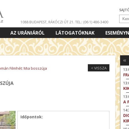
SAJT
1088 BUDAPEST, RÁKÓCZI ÚT 21.
TEL.: (06 1) 486-3400
AZ URÁNIÁRÓL
LÁTOGATÓKNAK
ESEMÉNY
«
< VISSZA
omán Filmhét: Mia bosszúja
13:
FR
SSZÚJA
13
KI
13
A 
14:
DI
Időpontok:
KI