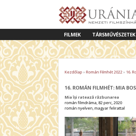
FILMEK
TÁRSMŰVÉSZETEK
VETÍTETT KÉPES ELŐADÁSOK
Kezdőlap
»
Román Filmhét 2022
»
16. R
16. ROMÁN FILMHÉT: MIA BO
Mia își ratează răzbunarea
román filmdráma, 82 perc, 2020
román nyelven, magyar felirattal