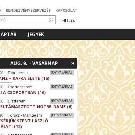
Ó
RENDEZVÉNYSZERVEZÉS
KAPCSOLAT
HU
/
EN
NAPTÁR
JEGYEK
»
AUG. 9. – VASÁRNAP
00 Fábri terem
JEGYVÁSÁRLÁS
ANZ – KAFKA ÉLETE (16)
:00 Csortos terem
JEGYVÁSÁRLÁS
KI A CSOPORTBAN (16)
:00 Díszterem
JEGYVÁSÁRLÁS
FELTÁMASZTOTT NOTRE-DAME (6)
30 Törőcsik Mari terem
JEGYVÁSÁRLÁS
CSÉRJÜK SZENT LÁSZLÓ
RÁLYT! (12)
JEGYVÁSÁRLÁS