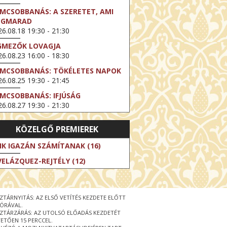
LMCSOBBANÁS: A SZERETET, AMI
EGMARAD
6.08.18 19:30 - 21:30
GMEZŐK LOVAGJA
6.08.23 16:00 - 18:30
LMCSOBBANÁS: TÖKÉLETES NAPOK
6.08.25 19:30 - 21:45
LMCSOBBANÁS: IFJÚSÁG
6.08.27 19:30 - 21:30
HIBITION ON SCREEN: VINCENT
KÖZELGŐ PREMIEREK
N GOGH - ÚJ LÁTÁSMÓD
6.08.30 11:00 - 12:30
IK IGAZÁN SZÁMÍTANAK (16)
 LIVE / DAVID IRELAND: THE FIFTH
VELÁZQUEZ-REJTÉLY (12)
EP
6.09.01 19:00 - 21:00
RLIN ELESTE
ZTÁRNYITÁS: AZ ELSŐ VETÍTÉS KEZDETE ELŐTT
6.09.13 16:00 - 19:00
 ÓRÁVAL.
ZTÁRZÁRÁS: AZ UTOLSÓ ELŐADÁS KEZDETÉT
 LIVE / OSCAR WILDE: THE
ETŐEN 15 PERCCEL.
PORTANCE OF BEING EARNEST