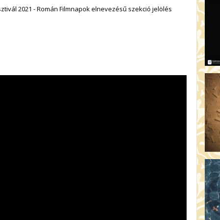
KE
ztivál 2021 - Román Filmnapok elnevezésű szekció jelölés
20
A 