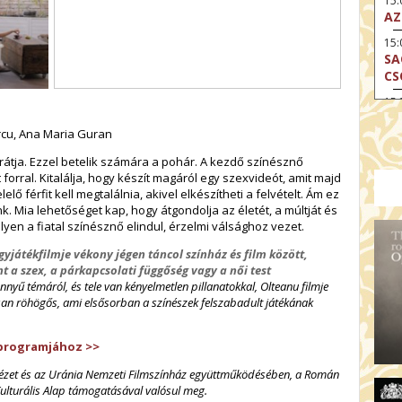
15
AZ
15
SA
CS
15:
MO
rcu, Ana Maria Guran
17
OD
rátja. Ezzel betelik számára a pohár. A kezdő színésznő
forral. Kitalálja, hogy készít magáról egy szexvideót, amit majd
17:
ő férfit kell megtalálnia, akivel elkészítheti a felvételt. Ám ez
SZ
. Mia lehetőséget kap, hogy átgondolja az életét, a múltját és
lyen a fiatal színésznő elindul, érzelmi válsághoz vezet.
17
HE
átékfilmje vékony jégen táncol színház és film között,
 a szex, a párkapcsolati függőség vagy a női test
17:
A 
nnyű témáról, és tele van kényelmetlen pillanatokkal, Olteanu filmje
osan röhögős, ami elsősorban a színészek felszabadult játékának
19
AR
 programjához >>
19:
MI
ntézet és az Uránia Nemzeti Filmszínház együttműködésében, a Román
ulturális Alap támogatásával valósul meg.
20: