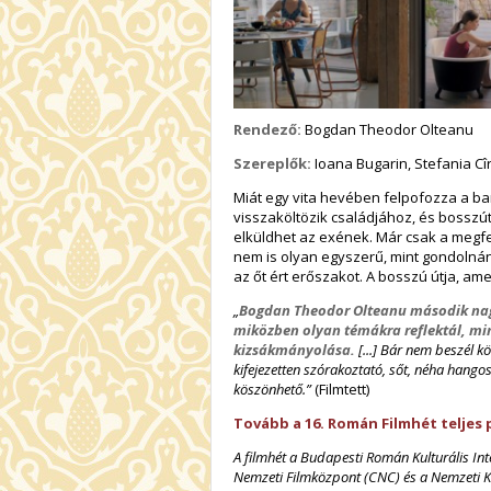
Rendező:
Bogdan Theodor Olteanu
Szereplők:
Ioana Bugarin, Stefania Cî
Miát egy vita hevében felpofozza a ba
visszaköltözik családjához, és bosszút 
elküldhet az exének. Már csak a megfelel
nem is olyan egyszerű, mint gondolnánk
az őt ért erőszakot. A bosszú útja, ame
„
Bogdan Theodor Olteanu második nagyj
miközben olyan témákra reflektál, mint
kizsákmányolása.
[...] Bár nem beszél kö
kifejezetten szórakoztató, sőt, néha hang
köszönhető.”
(Filmtett)
Tovább a 16. Román Filmhét teljes
A filmhét a Budapesti Román Kulturális I
Nemzeti Filmközpont (CNC) és a Nemzeti K