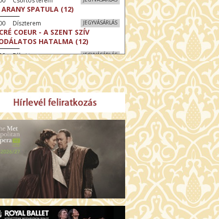
:00 Csortos terem
 ARANY SPATULA (12)
:00 Díszterem
JEGYVÁSÁRLÁS
CRÉ COEUR - A SZENT SZÍV
ODÁLATOS HATALMA (12)
30 Fábri terem
JEGYVÁSÁRLÁS
MO (12)
:00 Díszterem
JEGYVÁSÁRLÁS
ÜSSZEIA (16)
00 Törőcsik Mari terem
JEGYVÁSÁRLÁS
ERELMEM, MAROKKÓ (16)
:00 Csortos terem
JEGYVÁSÁRLÁS
LLÓ, HAIFA! (16)
30 Fábri terem
JEGYVÁSÁRLÁS
ZONGORAHANGOLÓ (16)
:00 Csortos terem
JEGYVÁSÁRLÁS
GENTIN TÖRTÉNETEK (16)
30 Törőcsik Mari terem
JEGYVÁSÁRLÁS
KET NEM BESZÉLEK (16)
00 Fábri terem
JEGYVÁSÁRLÁS