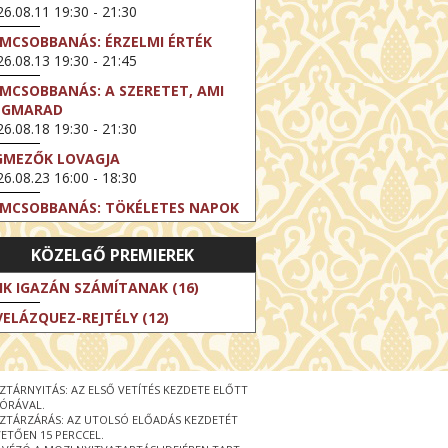
6.08.11 19:30 - 21:30
LMCSOBBANÁS: ÉRZELMI ÉRTÉK
6.08.13 19:30 - 21:45
LMCSOBBANÁS: A SZERETET, AMI
EGMARAD
6.08.18 19:30 - 21:30
GMEZŐK LOVAGJA
6.08.23 16:00 - 18:30
LMCSOBBANÁS: TÖKÉLETES NAPOK
6.08.25 19:30 - 21:45
KÖZELGŐ PREMIEREK
LMCSOBBANÁS: IFJÚSÁG
6.08.27 19:30 - 21:30
IK IGAZÁN SZÁMÍTANAK (16)
HIBITION ON SCREEN: VINCENT
VELÁZQUEZ-REJTÉLY (12)
N GOGH - ÚJ LÁTÁSMÓD
6.08.30 11:00 - 12:30
 LIVE / DAVID IRELAND: THE FIFTH
ZTÁRNYITÁS: AZ ELSŐ VETÍTÉS KEZDETE ELŐTT
EP
 ÓRÁVAL.
6.09.01 19:00 - 21:00
ZTÁRZÁRÁS: AZ UTOLSÓ ELŐADÁS KEZDETÉT
ETŐEN 15 PERCCEL.
RLIN ELESTE