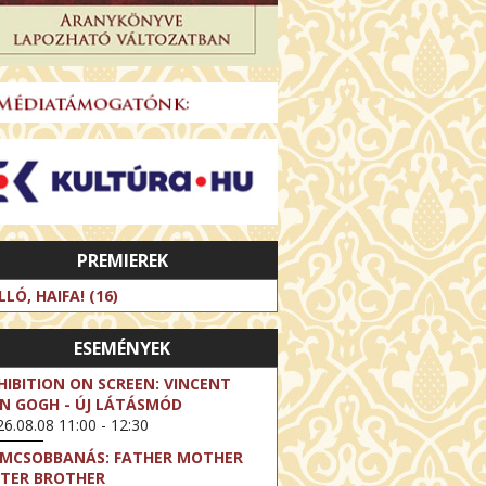
PREMIEREK
LLÓ, HAIFA! (16)
ESEMÉNYEK
HIBITION ON SCREEN: VINCENT
N GOGH - ÚJ LÁTÁSMÓD
6.08.08 11:00 - 12:30
LMCSOBBANÁS: FATHER MOTHER
STER BROTHER