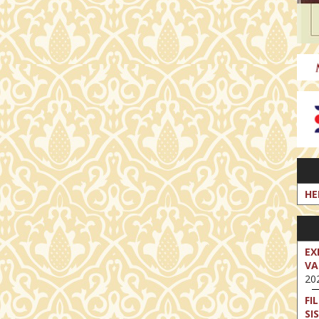
HE
EX
VA
202
FI
SI