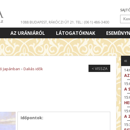
SAJT
1088 BUDAPEST, RÁKÓCZI ÚT 21.
TEL.: (06 1) 486-3400
AZ URÁNIÁRÓL
LÁTOGATÓKNAK
ESEMÉNY
«
< VISSZA
ió Japánban
»
Daliás idők
14
AZ
15:
A 
15
HE
15:
A 
Időpontok:
15
EG