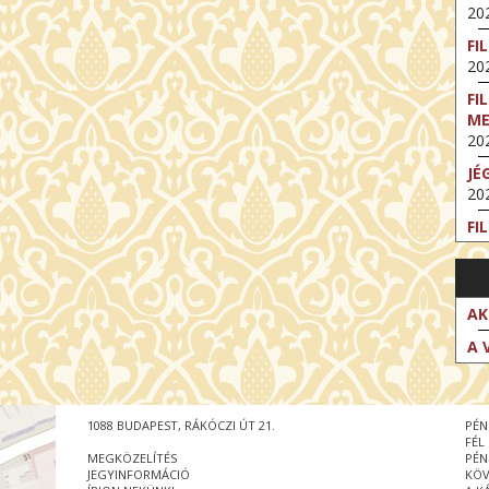
202
FI
202
FI
M
202
JÉ
202
FI
202
FI
202
AK
EX
A 
VA
202
NT
1088 BUDAPEST, RÁKÓCZI ÚT 21.
PÉN
ST
FÉL
202
MEGKÖZELÍTÉS
PÉN
JEGYINFORMÁCIÓ
KÖV
BE