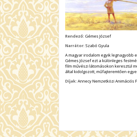
Rendező:
Gémes József
Narrátor
: Szabó Gyula
A magyar irodalom egyik legnagyobb el
Gémes József ezt a különleges festmén
film művészi látomásokon keresztül mu
által kidolgozott, műfajteremtően egye
Díjak:
Annecy Nemzetközi Animációs Fil