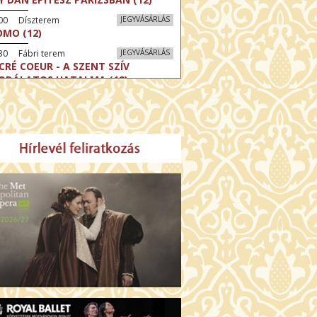
:00 Díszterem
JEGYVÁSÁRLÁS
MO (12)
30 Fábri terem
JEGYVÁSÁRLÁS
CRÉ COEUR - A SZENT SZÍV
ODÁLATOS HATALMA (12)
30 Törőcsik Mari terem
JEGYVÁSÁRLÁS
ERELMEM, MAROKKÓ (16)
:30 Csortos terem
JEGYVÁSÁRLÁS
HÁCS – VILÁGOK HARCA (12)
:00 Díszterem
JEGYVÁSÁRLÁS
ÜSSZEIA (16)
:30 Csortos terem
JEGYVÁSÁRLÁS
GHÍVÁS (16)
30 Fábri terem
JEGYVÁSÁRLÁS
SERŰ KARÁCSONY (16)
00 Törőcsik Mari terem
JEGYVÁSÁRLÁS
 IDEGEN (16)