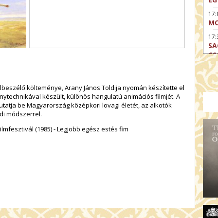
17
MO
17:
SA
CS
17:
SZ
beszélő költeménye, Arany János Toldija nyomán készítette el
17
ytechnikával készült, különös hangulatú animációs filmjét. A
MO
tatja be Magyarország középkori lovagi életét, az alkotók
di módszerrel.
19
OD
mfesztivál (1985) - Legjobb egész estés fim
19
ME
19:
KE
20:
AZ