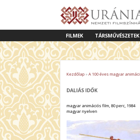
FILMEK
TÁRSMŰVÉSZETEK
VETÍTETT KÉPES ELŐADÁSOK
Kezdőlap
»
A 100 éves magyar animác
DALIÁS IDŐK
magyar animációs film, 80 perc, 1984
magyar nyelven