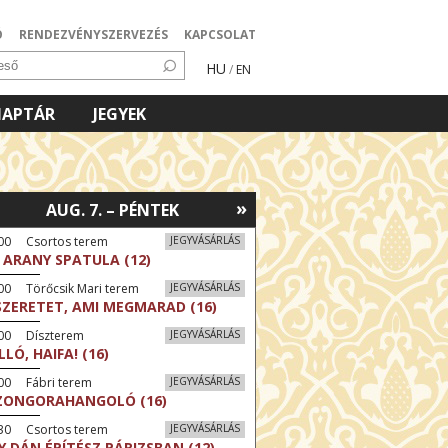
Ó
RENDEZVÉNYSZERVEZÉS
KAPCSOLAT
HU
/
EN
NAPTÁR
JEGYEK
»
AUG. 7. – PÉNTEK
:00 Csortos terem
JEGYVÁSÁRLÁS
 ARANY SPATULA (12)
00 Törőcsik Mari terem
JEGYVÁSÁRLÁS
SZERETET, AMI MEGMARAD (16)
:00 Díszterem
JEGYVÁSÁRLÁS
LLÓ, HAIFA! (16)
00 Fábri terem
JEGYVÁSÁRLÁS
ZONGORAHANGOLÓ (16)
:30 Csortos terem
JEGYVÁSÁRLÁS
Y DÁN ÉPÍTÉSZ PÁRIZSBAN (12)