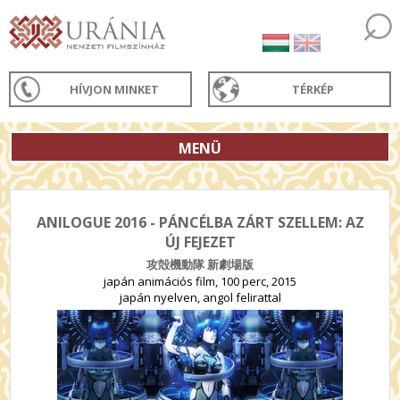
HÍVJON MINKET
TÉRKÉP
MENÜ
ANILOGUE 2016 - PÁNCÉLBA ZÁRT SZELLEM: AZ
ÚJ FEJEZET
攻殻機動隊 新劇場版
japán animációs film, 100 perc, 2015
japán nyelven, angol felirattal