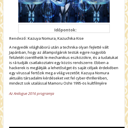
Időpontok:
Rendező:
Kazuya Nomura, Kazuchika Kise
A negyedik világháború után a technika olyan fejletté vált
Japánban, hogy az állampolgárok testük egyre nagyobb
felületét cserélhetik le mechanikus eszközökre, és a tudatukat
is rá tudják csatlakoztatni egy közös rendszerre. Ebben a
hackerek is meglátják a lehetőséget és saját céljaik érdekében
egy vírussal fertőzik meg a világ vezetőit. Kazuya Nomura
aktuális társadalmi kérdéseket vet fel cyber-thrillerében,
mindezt sok utalással Mamoru Oshii 1995-ös kultfilmjére
Az Anilogue 2016 programja