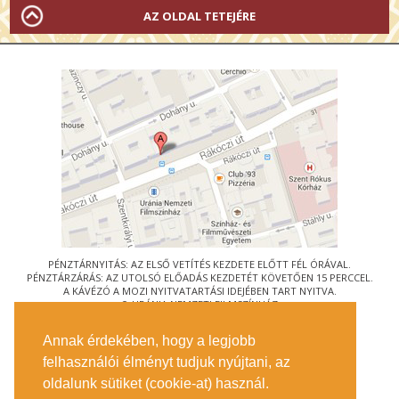
AZ OLDAL TETEJÉRE
PÉNZTÁRNYITÁS: AZ ELSŐ VETÍTÉS KEZDETE ELŐTT FÉL ÓRÁVAL.
PÉNZTÁRZÁRÁS: AZ UTOLSÓ ELŐADÁS KEZDETÉT KÖVETŐEN 15 PERCCEL.
A KÁVÉZÓ A MOZI NYITVATARTÁSI IDEJÉBEN TART NYITVA.
© URÁNIA NEMZETI FILMSZÍNHÁZ
AZ
ART-MOZI EGYESÜLET
TAGMOZIJA
Annak érdekében, hogy a legjobb
1088 BUDAPEST, RÁKÓCZI ÚT 21.
felhasználói élményt tudjuk nyújtani, az
MEGKÖZELÍTÉS
oldalunk sütiket (cookie-at) használ.
JEGYINFORMÁCIÓ