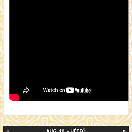
«
»
AUG. 10. – HÉTFŐ