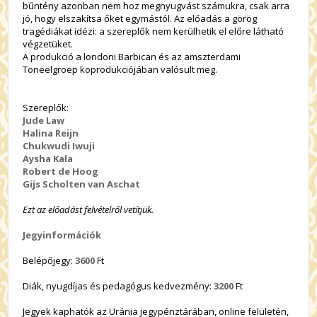
bűntény azonban nem hoz megnyugvást számukra, csak arra
jó, hogy elszakítsa őket egymástól. Az előadás a görög
tragédiákat idézi: a szereplők nem kerülhetik el előre látható
végzetüket.
A produkció a londoni Barbican és az amszterdami
Toneelgroep koprodukciójában valósult meg.
Szereplők:
Jude Law
Halina Reijn
Chukwudi Iwuji
Aysha Kala
Robert de Hoog
Gijs Scholten van Aschat
Ezt az előadást felvételről vetítjük.
Jegyinformációk
Belépőjegy:
3600
Ft
Diák, nyugdíjas és pedagógus kedvezmény:
3200
Ft
Jegyek kaphatók az Uránia jegypénztárában, online felületén,