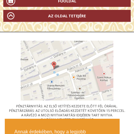
FŐOLDAL
AZ OLDAL TETEJÉRE
PÉNZTÁRNYITÁS: AZ ELSŐ VETÍTÉS KEZDETE ELŐTT FÉL ÓRÁVAL.
PÉNZTÁRZÁRÁS: AZ UTOLSÓ ELŐADÁS KEZDETÉT KÖVETŐEN 15 PERCCEL.
A KÁVÉZÓ A MOZI NYITVATARTÁSI IDEJÉBEN TART NYITVA.
© URÁNIA NEMZETI FILMSZÍNHÁZ
AZ
ART-MOZI EGYESÜLET
TAGMOZIJA
Annak érdekében, hogy a legjobb