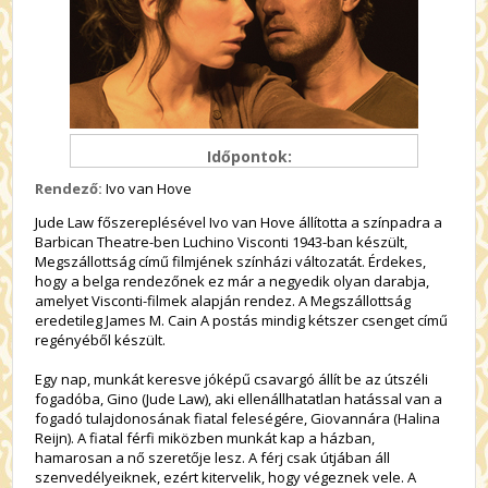
Időpontok:
Rendező:
Ivo van Hove
Jude Law főszereplésével Ivo van Hove állította a színpadra a
Barbican Theatre-ben Luchino Visconti 1943-ban készült,
Megszállottság című filmjének színházi változatát. Érdekes,
hogy a belga rendezőnek ez már a negyedik olyan darabja,
amelyet Visconti-filmek alapján rendez. A Megszállottság
eredetileg James M. Cain A postás mindig kétszer csenget című
regényéből készült.
Egy nap, munkát keresve jóképű csavargó állít be az útszéli
fogadóba, Gino (Jude Law), aki ellenállhatatlan hatással van a
fogadó tulajdonosának fiatal feleségére, Giovannára (Halina
Reijn). A fiatal férfi miközben munkát kap a házban,
hamarosan a nő szeretője lesz. A férj csak útjában áll
szenvedélyeiknek, ezért kitervelik, hogy végeznek vele. A