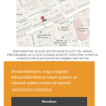
PÉNZTÁRNYITÁS: AZ ELSŐ VETÍTÉS KEZDETE ELŐTT FÉL ÓRÁVAL.
PÉNZTÁRZÁRÁS: AZ UTOLSÓ ELŐADÁS KEZDETÉT KÖVETŐEN 15 PERCCEL.
A KÁVÉZÓ A MOZI NYITVATARTÁSI IDEJÉBEN TART NYITVA.
© URÁNIA NEMZETI FILMSZÍNHÁZ
AZ
ART-MOZI EGYESÜLET
TAGMOZIJA
Annak érdekében, hogy a legjobb
1088 BUDAPEST, RÁKÓCZI ÚT 21.
felhasználói élményt tudjuk nyújtani, az
MEGKÖZELÍTÉS
oldalunk sütiket (cookie-at) használ.
JEGYINFORMÁCIÓ
ÍRJON NEKÜNK!
adatvédelmi nyilatkozat
KÖZÉRDEKŰ ADATOK
SAJTÓ
ADATVÉDELMI TÁJÉKOZTATÓ
Rendben