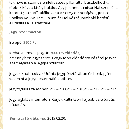
tekintve is számos emlékezetes pillanattal büszkélkedik,
többek közt a király halálos ágy jelenete, amikor Hal szemléli a
koronát; Falstaff találkozása az öreg cimborájával, Justice
Shallow-val (William Gaunt) és Hal végső, romboló hatású
elutasítása Falstaff felé.
Jegyinformációk
Belépő:
3600 Ft
Kedvezményes jegyár:
3000 Ft/előadás,
amennyiben egyszerre 3 vagy több előadásra vásárol jegyet
személyesen a jegypénztárban
Jegyek kaphatók az Uránia jegypénztárában és honlapján,
valamint a Jegymester hálózatában.
Jegyfoglalás telefonon: 486-3400, 486-3401, 486-3413, 486-3414
Jegyfoglalás interneten: Kérjük kattintson feljebb az előadás
dátumára
Bemutató dátuma:
2015.02.20.