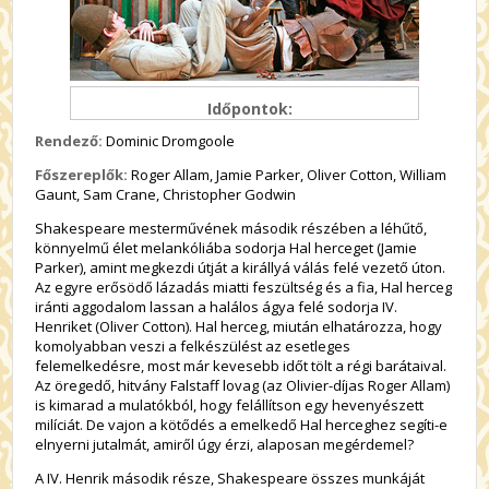
Időpontok:
Rendező:
Dominic Dromgoole
Főszereplők:
Roger Allam, Jamie Parker, Oliver Cotton, William
Gaunt, Sam Crane, Christopher Godwin
Shakespeare mesterművének második részében a léhűtő,
könnyelmű élet melankóliába sodorja Hal herceget (Jamie
Parker), amint megkezdi útját a királlyá válás felé vezető úton.
Az egyre erősödő lázadás miatti feszültség és a fia, Hal herceg
iránti aggodalom lassan a halálos ágya felé sodorja IV.
Henriket (Oliver Cotton). Hal herceg, miután elhatározza, hogy
komolyabban veszi a felkészülést az esetleges
felemelkedésre, most már kevesebb időt tölt a régi barátaival.
Az öregedő, hitvány Falstaff lovag (az Olivier-díjas Roger Allam)
is kimarad a mulatókból, hogy felállítson egy hevenyészett
milíciát. De vajon a kötődés a emelkedő Hal herceghez segíti-e
elnyerni jutalmát, amiről úgy érzi, alaposan megérdemel?
A IV. Henrik második része, Shakespeare összes munkáját