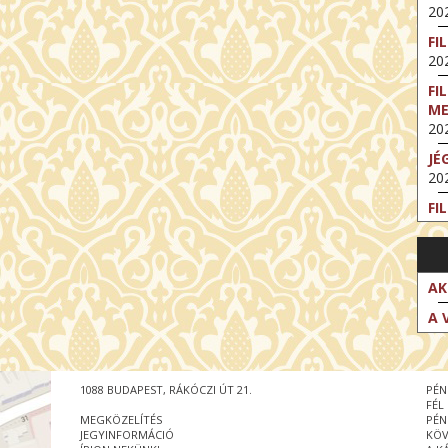
202
FI
202
FI
M
202
JÉ
202
FI
202
FI
202
AK
EX
A 
VA
202
NT
1088 BUDAPEST, RÁKÓCZI ÚT 21.
PÉN
ST
FÉL
202
MEGKÖZELÍTÉS
PÉN
JEGYINFORMÁCIÓ
KÖV
BE