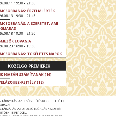
6.08.11 19:30 - 21:30
LMCSOBBANÁS: ÉRZELMI ÉRTÉK
6.08.13 19:30 - 21:45
LMCSOBBANÁS: A SZERETET, AMI
EGMARAD
6.08.18 19:30 - 21:30
GMEZŐK LOVAGJA
6.08.23 16:00 - 18:30
LMCSOBBANÁS: TÖKÉLETES NAPOK
6.08.25 19:30 - 21:45
KÖZELGŐ PREMIEREK
LMCSOBBANÁS: IFJÚSÁG
6.08.27 19:30 - 21:30
IK IGAZÁN SZÁMÍTANAK (16)
HIBITION ON SCREEN: VINCENT
VELÁZQUEZ-REJTÉLY (12)
N GOGH - ÚJ LÁTÁSMÓD
6.08.30 11:00 - 12:30
 LIVE / DAVID IRELAND: THE FIFTH
ZTÁRNYITÁS: AZ ELSŐ VETÍTÉS KEZDETE ELŐTT
EP
 ÓRÁVAL.
6.09.01 19:00 - 21:00
ZTÁRZÁRÁS: AZ UTOLSÓ ELŐADÁS KEZDETÉT
ETŐEN 15 PERCCEL.
RLIN ELESTE