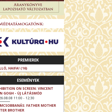
PREMIEREK
LLÓ, HAIFA! (16)
ESEMÉNYEK
HIBITION ON SCREEN: VINCENT
N GOGH - ÚJ LÁTÁSMÓD
6.08.08 11:00 - 12:30
LMCSOBBANÁS: FATHER MOTHER
STER BROTHER