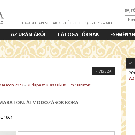
SAJT
1088 BUDAPEST, RÁKÓCZI ÚT 21.
TEL.: (06 1) 486-3400
AZ URÁNIÁRÓL
LÁTOGATÓKNAK
ESEMÉNY
«
< VISSZA
20:
AZ
 Maraton 2022
»
Budapesti Klasszikus Film Maraton:
M MARATON: ÁLMODOZÁSOK KORA
c, 1964