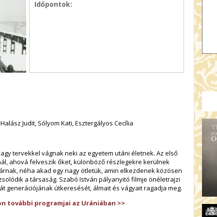
Időpontok:
Halász Judit, Sólyom Kati, Esztergályos Cecília
nagy tervekkel vágnak neki az egyetem utáni életnek. Az első
nál, ahová felveszik őket, különböző részlegekre kerülnek
ejárnak, néha akad egy nagy ötletük, amin elkezdenek közösen
olódik a társaság. Szabó István pályanyitó filmje önéletrajzi
át generációjának útkeresését, álmait és vágyait ragadja meg.
on további programjai az Urániában >>