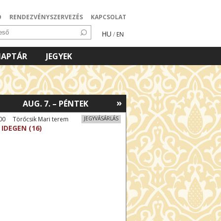
Ó
RENDEZVÉNYSZERVEZÉS
KAPCSOLAT
HU
/
EN
NAPTÁR
JEGYEK
»
AUG. 7. – PÉNTEK
00 Törőcsik Mari terem
JEGYVÁSÁRLÁS
 IDEGEN (16)