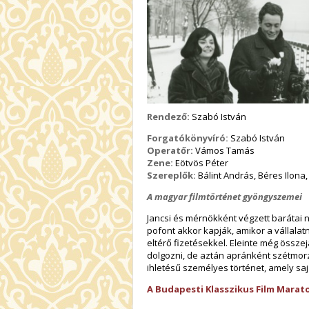
Rendező:
Szabó István
Forgatókönyvíró:
Szabó István
Operatőr:
Vámos Tamás
Zene:
Eötvös Péter
Szereplők:
Bálint András, Béres Ilona, 
A magyar filmtörténet gyöngyszemei
Jancsi és mérnökként végzett barátai 
pofont akkor kapják, amikor a vállalat
eltérő fizetésekkel. Eleinte még össz
dolgozni, de aztán apránként szétmorzs
ihletésű személyes történet, amely saj
A Budapesti Klasszikus Film Marat