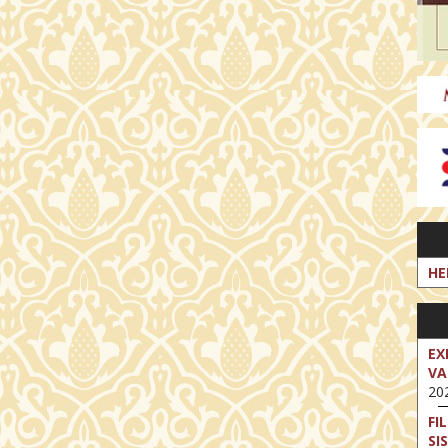
HE
EX
VA
202
FI
SI