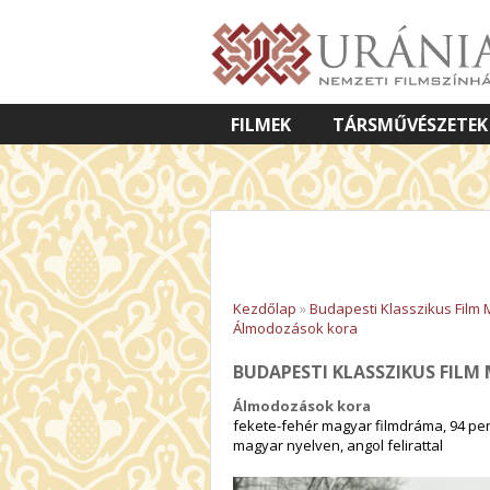
FILMEK
TÁRSMŰVÉSZETEK
VETÍTETT KÉPES ELŐADÁSOK
Kezdőlap
»
Budapesti Klasszikus Film
Álmodozások kora
BUDAPESTI KLASSZIKUS FIL
Álmodozások kora
fekete-fehér magyar filmdráma, 94 per
magyar nyelven, angol felirattal