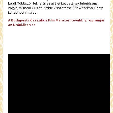
kerül. Többször felmerül az új élet kezdetének lehetősége,
vágya, mígnem Gus és Archie visszatérnek New Yorkba. Harry
Londonban marad.
A Budapesti Klasszikus Film Maraton további programjai
az Urániában >>