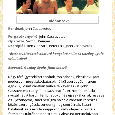
Időpontok:
Rendező:
John Cassavetes
Forgatókönyvíró:
John Cassavetes
Operatőr:
Victor J. Kemper
Szereplők
: Ben Gazzara, Peter Falk, John Cassavetes
Történetváltozatok abszurd hangokra / Filmek Gazdag Gyula
ajánlásával
Bevezető: Gazdag Gyula, filmrendező
Négy férfi, gyerekkori barátok, családosak, életük nyugodt
mederben, megrázkódtatások nélkül csordogál, mígnem
egyikük, Stuart váratlan halála felkavarja Gus (John
Cassavetes), Harry (Ben Gazzara), és Archie (Peter Falk)
nyugalmát. A három férfit napokon és éjszakákon át, részegen
és kijózanodva, ismét berúgva hajtja a városon keresztül
közös szorongásuk. Londonig meg sem állnak. Stuart
halálának és a mindennapjaikból való kilépés különféle
formáinak tükrében eddigi életük abszurd perspektívába