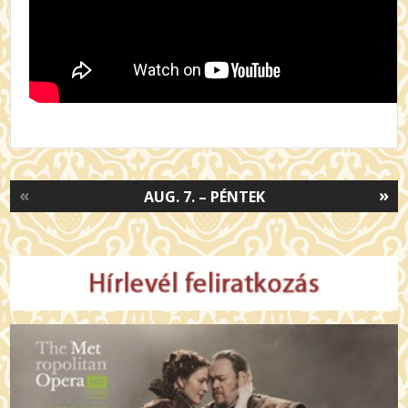
«
»
AUG. 7. – PÉNTEK