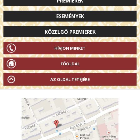
PREMIEREK
ESEMÉNYEK
KÖZELGŐ PREMIEREK
HÍVJON MINKET
FŐOLDAL
AZ OLDAL TETEJÉRE