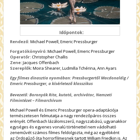
Időpontok:
Rendező:
Michael Powell, Emeric Pressburger
Forgatókönyvíró
: Michael Powell, Emeric Pressburger
Operatőr:
Christopher Challis
Zene:
Jacques Offenbach
Szereplők
: Moira Shearer, Ludmilla Tchérina, Ann Ayars
Egy filmes dinasztia nyomában: Pressburgertől Macdonaldig /
Emeric Pressburger, a kísérletező klasszikus
Bevezető: Boronyák Rita, kutató, archivátor, Nemzeti
Filmintézet – Filmarchívum
Michael Powell és Emeric Pressburger opera-adaptációja
természetesen felmutatja a nagy rendezőpáros összes
erényét. Offenbach lázálomszerű, nagyszabású, ugyanakkor
egységes és egyenes vonalú történettel nem vádolható
zeneművét számos filmes feldolgozta, még az egyébként
az Ördögűző óta horrorfilmesnek tartott William Friedkin is. Az