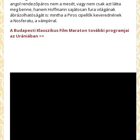
angol rendezőpáros nem a mesét, vagy nem csak azt látta
meg benne, hanem Hoffmann sajátosan fura világának
ábrázolhatóságát is: mintha a Piros cipellők keverednének
a Nosferatu, a vámpírral.
A Budapesti Klasszikus Film Maraton további programjai
az Urániában >>