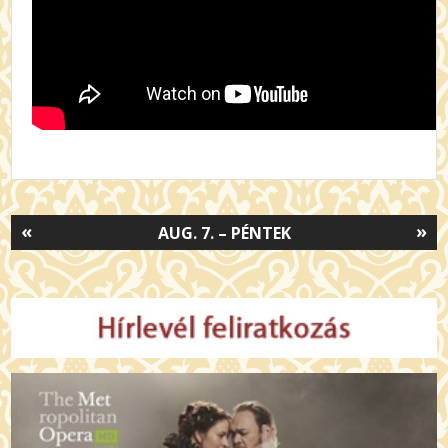
«
»
AUG. 7. – PÉNTEK