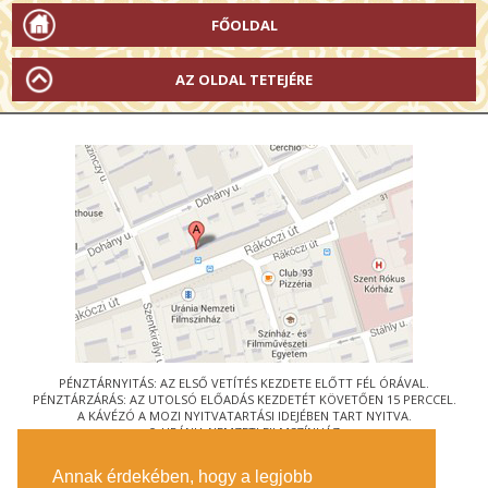
FŐOLDAL
AZ OLDAL TETEJÉRE
PÉNZTÁRNYITÁS: AZ ELSŐ VETÍTÉS KEZDETE ELŐTT FÉL ÓRÁVAL.
PÉNZTÁRZÁRÁS: AZ UTOLSÓ ELŐADÁS KEZDETÉT KÖVETŐEN 15 PERCCEL.
A KÁVÉZÓ A MOZI NYITVATARTÁSI IDEJÉBEN TART NYITVA.
© URÁNIA NEMZETI FILMSZÍNHÁZ
AZ
ART-MOZI EGYESÜLET
TAGMOZIJA
Annak érdekében, hogy a legjobb