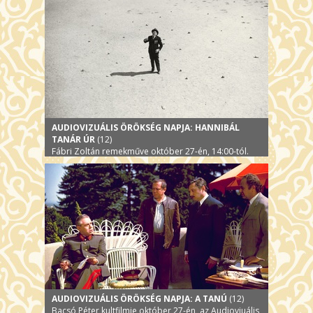
AUDIOVIZUÁLIS ÖRÖKSÉG NAPJA: HANNIBÁL
TANÁR ÚR
(12)
Fábri Zoltán remekműve október 27-én, 14:00-tól.
AUDIOVIZUÁLIS ÖRÖKSÉG NAPJA: A TANÚ
(12)
Bacsó Péter kultfilmje október 27-én, az Audioviuális