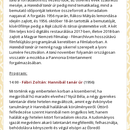
meséje, a
Hannibál tanár úr
pedig mind tematikailag, mind a
bemutató időpontját tekintve összeforrott a forradalom
napjaival. A forgatás 1956 nyarán, Rákosi Mátyás lemondása
idején zajlott, és 1956. október 18-án tartották a bemutatóját,
kísérőfilmje pedig a
Rajk László és társai újratemetés
e volt. A két
film teljes körű digitális restaurálása 2017-ben, illetve 2018-ban
zajlott a Magyar Nemzeti Filmalap - Filmarchívum hosszútávú
filmfelújítási programjának keretében a Filmlaborban. A
Hannibál tanár úr
nemrég nagy sikerrel szerepelt a lyoni
Lumière Fesztiválon.
A tanú
november folyamán országosan
visszatér a mozikba a Pannonia Entertainment
forgalmazásában.
Program:
14:00 -
Fábri Zoltán: Hannibál tanár úr
(1956)
Mi történik egy embertelen korban a kisemberrel, ha
megpróbál hű maradni elveihez? Nyúl Béla, a négy gyerekes
latintanár élete hirtelen megváltozik, amint egy évkönyvbe
tanulmányt ír Hannibál halálának körülményeiről. Úttörő
felfedezése szerint Hannibál nem öngyilkos lett, hanem
halálát egy hirtelen kitört forradalom okozta. A tudományos
igazát megvédeni akaró latintanárt megfélemlíti, felhasználja,
behódolásra kényszeríti és végül elsöpri az Ébredő