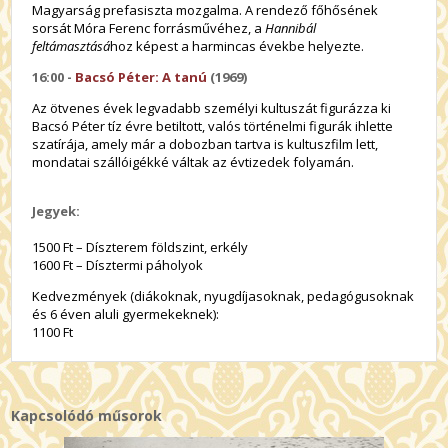
Magyarság prefasiszta mozgalma. A rendező főhősének
sorsát Móra Ferenc forrásművéhez, a
Hannibál
feltámasztásá
hoz képest a harmincas évekbe helyezte.
16:00 -
Bacsó Péter: A tanú
(1969)
Az ötvenes évek legvadabb személyi kultuszát figurázza ki
Bacsó Péter tíz évre betiltott, valós történelmi figurák ihlette
szatírája, amely már a dobozban tartva is kultuszfilm lett,
mondatai szállóigékké váltak az évtizedek folyamán.
Jegyek:
1500 Ft – Díszterem földszint, erkély
1600 Ft – Dísztermi páholyok
Kedvezmények (diákoknak, nyugdíjasoknak, pedagógusoknak
és 6 éven aluli gyermekeknek):
1100 Ft
Kapcsolódó műsorok