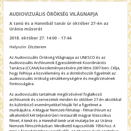
AUDIOVIZUÁLIS ÖRÖKSÉG VILÁGNAPJA
A tanú és a Hannibál tanár úr október 27-én az
Uránia műsorát
2018. október 27. 14:00 - 17:44
Helyszín:
Díszterem
Az Audiovizuális Örökség Világnapja az UNESCO és az
Audiovizuális Archívumok Egyesületének Koordinációs
Tanácsa (CCAAA) kezdeményezésére jött létre 2007-ben. Célja,
hogy felhívja a közvélemény és a döntéshozók figyelmét az
audiovizuális örökség sérülékenységére és megőrzésének
fontosságára.
Az audiovizuális tartalmak megőrzésével foglalkozó
archívumok és szervezetek minden év október 27-én akciókkal
és különböző eseményekkel hívják fel a figyelmet a
munkájukra. A Magyar Nemzeti Filmalap - Filmarchívum ez
alkalomból két teljeskörűen restaurált magyar klasszikus
filmet,
A tanú
t és a
Hannibál tanár ur
at mutatja be az Uránia
Nemzeti Filmszínházban. Mindkettő kapcsolódik 1956-hoz.
A
tanú
a forradalomhoz vezető idők, az ötvenes évek szatirikus