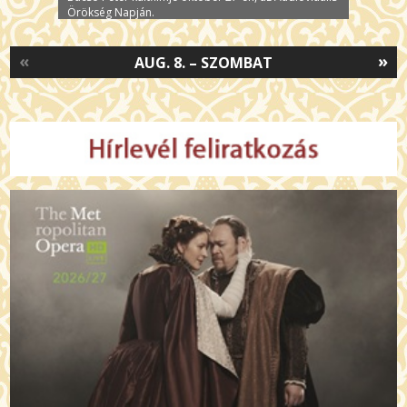
Örökség Napján.
«
»
AUG. 8. – SZOMBAT